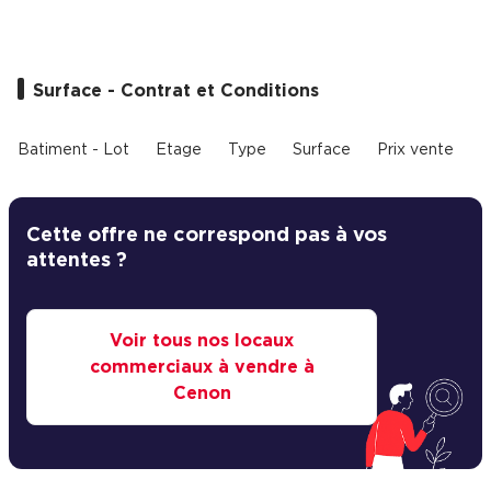
Cas Clients
Surface - Contrat et Conditions
Batiment - Lot
Etage
Type
Surface
Prix vente
P
Cette offre ne correspond pas à vos
attentes ?
Voir tous nos locaux
commerciaux à vendre à
Cenon