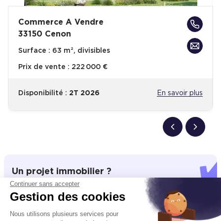
Commerce A Vendre
33150 Cenon
Surface :
63 m², divisibles
Prix de vente :
222 000 €
Disponibilité :
2T 2026
En savoir plus
Un projet immobilier ?
Continuer sans accepter
Vous souhaitez nous confier votre actif ?
Gestion des cookies
Cushman & Wakefield vous aide à optimiser
votre immobilier.
Nous utilisons plusieurs services pour