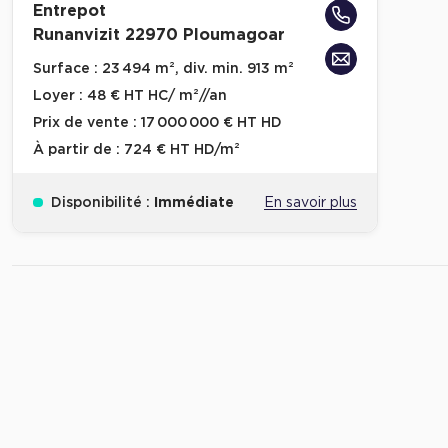
Entrepot
Runanvizit 22970 Ploumagoar
Surface :
23 494 m², div. min. 913 m²
Loyer :
48 € HT HC/ m²//an
Prix de vente :
17 000 000 € HT HD
À partir de :
724 € HT HD/m²
Disponibilité :
Immédiate
En savoir plus