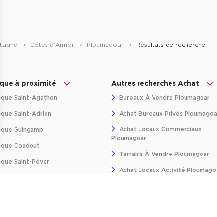
etagne
Côtes d'Armor
Ploumagoar
Résultats de recherche
ique à proximité
Autres recherches Achat
ique Saint-Agathon
Bureaux À Vendre Ploumagoar
ique Saint-Adrien
Achat Bureaux Privés Ploumagoa
Achat Locaux Commerciaux
ique Guingamp
Ploumagoar
ns
ique Coadout
Terrains À Vendre Ploumagoar
de confidentialité, en garantissant la conformité avec les réglementat
ique Saint-Péver
Achat Locaux Activité Ploumago
ique Le Merzer
Achat Salles De Réunion Plouma
ique Grâces
Achat Plateaux Opérés Ploumag
ique Saint-Jean-Kerdaniel