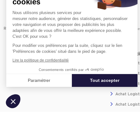
cookies
Nous utilisons plusieurs services pour
mesurer notre audience, générer des statistiques, personnaliser
votre navigation et vous proposer des publicités les plus
Revenir à l'accueil -
Immobilier entreprise
Achat Logistique
Br
adaptées afin de vous offrir la meilleure expérience possible.
C'est OK pour vous ?
Pour modifier vos préférences par la suite, cliquez sur le lien
'Préférences de cookies' situé dans le pied de page.
Achat logistique par quartier
Achat logist
Lire la politique de confidentialité
Achat Logist
Consentements certifiés par
Achat Logist
Paramétrer
Tout accepter
Achat Logist
Axeptio consent
Plateforme de Gestion du Consentement : Personnalisez vos Optio
Achat Logist
Notre plateforme vous permet d'adapter et de gérer vos paramètres 
Achat Logist
Achat Logist
Achat Logist
Achat Logist