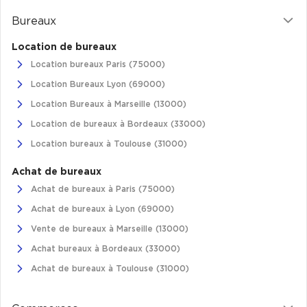
Bureaux
Plateaux opérés
Location de bureaux
Plateaux opérés à Paris
Location bureaux Paris (75000)
Plateaux opérés à Lyon
Location Bureaux Lyon (69000)
Plateaux opérés à Neuilly-sur-Seine
Location Bureaux à Marseille (13000)
Plateaux opérés à Saint-Ouen
Location de bureaux à Bordeaux (33000)
Plateaux opérés à Boulogne-Billancourt
Location bureaux à Toulouse (31000)
Collections Flex / Coworking
Achat de bureaux
Achat de bureaux à Paris (75000)
Bureaux privés avec terrasse
Achat de bureaux à Lyon (69000)
Vente de bureaux à Marseille (13000)
Achat bureaux à Bordeaux (33000)
Achat de bureaux à Toulouse (31000)
Guide & Conseils
Livrets blancs & Études