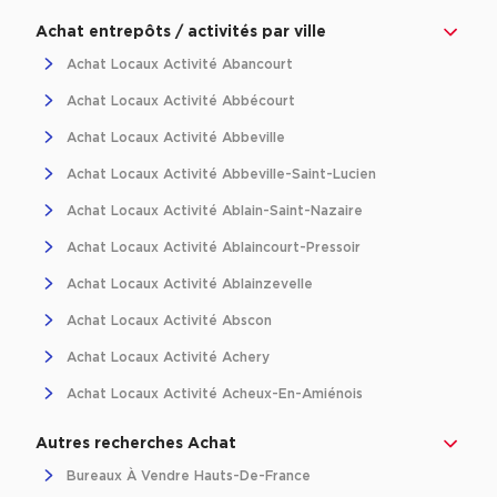
Location d'Entrepôts / Activités à Massy
Achat entrepôts / activités par ville
Location d'Entrepôts / Activités à Rennes
Achat Locaux Activité Abancourt
Location d'Entrepôts / Activités à Besançon
Achat Locaux Activité Abbécourt
Achat Locaux Activité Abbeville
Achat d'Entrepôts / Activités
Achat Locaux Activité Abbeville-Saint-Lucien
Achat d'Entrepôts / Activités en Ille-et-Vilaine
Achat Locaux Activité Ablain-Saint-Nazaire
Achat d'Entrepôts / Activités à Lyon
Achat Locaux Activité Ablaincourt-Pressoir
Achat d'Entrepôts / Activités à Aubagne
Achat Locaux Activité Ablainzevelle
Achat d'Entrepôts / Activités à Toulouse
Achat Locaux Activité Abscon
Achat d'Entrepôts / Activités à Dijon
Achat Locaux Activité Achery
Collections d'Entrepôts / Activités
Achat Locaux Activité Acheux-En-Amiénois
Entrepôts et Locaux d'activités indépendants
Autres recherches Achat
Entrepôts et Locaux d'activités avec quai de
chargement
Bureaux À Vendre Hauts-De-France