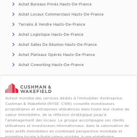
Entrepôts et Locaux d'activités - Programmes neufs
Achat Bureaux Privés Hauts-De-France
Achat Locaux Commerciaux Hauts-De-France
Terrains À Vendre Hauts-De-France
Achat Logistique Hauts-De-France
Location de plateformes Logistique
Achat Salles De Réunion Hauts-De-France
Location de plateformes Logistique à Aulnay-sous-Bois
Achat Plateaux Opérés Hauts-De-France
Location de plateformes Logistique à Amiens
Achat Coworking Hauts-De-France
Location de plateformes Logistique à Marseille
Location de plateformes Logistique à Le Havre
Achat de plateformes Logistique
Acteur mondial des services dédiés à l’immobilier d’entreprise,
Cushman & Wakefield (NYSE: CWK) conseille investisseurs,
Achat de plateformes Logistique en Bretagne
propriétaires et entreprises utilisatrices dans toute leur chaîne de
valeur immobilière, de la réflexion stratégique jusqu’à
Achat de plateformes Logistique à Lyon
l’aménagement des locaux. Le groupe accompagne ses clients
Achat de plateformes Logistique à Marseille
utilisateurs et investisseurs internationaux, dans la valorisation de
leurs actifs immobiliers en combinant perspective mondiale et
Achat de plateformes Logistique à Dijon
expertise locale à forte valeur ajoutée, à une plateforme