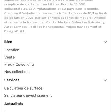
complète de solutions immobilières. Fort de 53 000
collaborateurs, 350 implantations et 60 pays dans le monde,
Collections de Logistique
Cushman & Wakefield a réalisé un chiffre d’affaires de 10,3 milliards
de dollars en 2025, par ses principales lignes de métiers : Agence
Logistique urbaine
et conseil à la transaction, Capital Markets, Valuation & Advisory,
Entrepôts Messagerie
Asset Services, Facilities Management, Project management et
Design+Build…
Entrepôts logistique classe A
Bien
Entrepôts XXL
Location
Vente
Flex / Coworking
Nos collections
Location de Commerces
Services
Location de Commerces à Paris
Calculateur de surface
Location de Commerces à Bordeaux
Simulateur d’investissement
Location de Commerces à Toulouse
Actualités
Location de Commerces à Reims