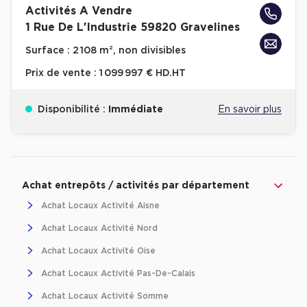
Activités A Vendre
Achat de Bureaux à Rennes
1 Rue De L'Industrie 59820 Gravelines
Collections de Bureaux
Surface :
2 108 m², non divisibles
Hôtels particuliers
Prix de vente :
1 099 997 € HD.HT
Immeuble indépendant
Bureaux certifiés - Environnement
Disponibilité :
Immédiate
En savoir plus
Immeuble de bureaux avec services
Location bureaux Bellecour - Cordeliers (Lyon)
Revenir à l'accueil -
Immobilier entreprise
Achat Entrepôts / Activités
Hauts-de-Fr
Haussmanniens
Achat entrepôts / activités par département
Achat Locaux Activité Aisne
Achat Locaux Activité Nord
Location d'Entrepôts / Activités
Achat Locaux Activité Oise
Achat Locaux Activité Pas-De-Calais
Location d'Entrepôts / Activités à Aix-en-Provence
Achat Locaux Activité Somme
Location d'Entrepôts / Activités à Saint-Priest