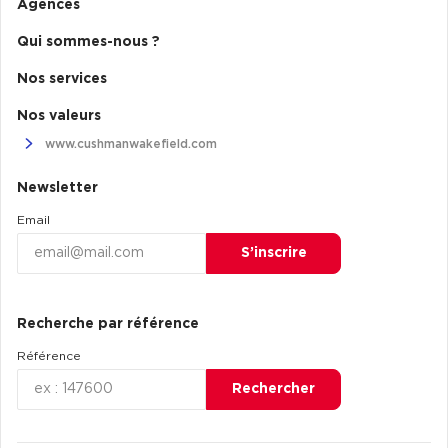
Agences
Achat de Commerces
Qui sommes-nous ?
Achat de Commerces à Nîmes
Nos services
Achat de Commerces à Toulouse
Nos valeurs
Achat de Commerces à Marseille
www.cushmanwakefield.com
Achat de Commerces à Dijon
Newsletter
Email
S’inscrire
Bureaux privés
Bureaux privés à Paris
Recherche par référence
Bureaux privés à Lyon
Référence
Bureaux privés à Marseille
Rechercher
Bureaux privés à Neuilly-sur-Seine
Bureaux privés à Lille