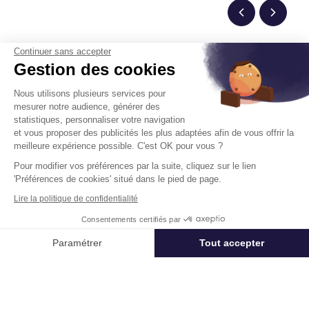
Continuer sans accepter
Gestion des cookies
Un projet immobilier ?
Nous utilisons plusieurs services pour
Vous souhaitez nous confier votre actif ?
mesurer notre audience, générer des
Cushman & Wakefield vous aide à optimiser
statistiques, personnaliser votre navigation
et vous proposer des publicités les plus adaptées afin de vous offrir la
votre immobilier.
meilleure expérience possible. C'est OK pour vous ?
Pour modifier vos préférences par la suite, cliquez sur le lien
Créer un projet
'Préférences de cookies' situé dans le pied de page.
Lire la politique de confidentialité
Consentements certifiés par
Immobilier entreprise
Achat Entrepôts / Activités
Longvic
L
Appeler
Nous contacter
Paramétrer
Tout accepter
Axeptio consent
Plateforme de Gestion du Consentement : Personnalisez vos Options
Acteur mondial des services dédiés à l’immobilier d’entreprise,
Notre plateforme vous permet d'adapter et de gérer vos paramètres de 
Cushman & Wakefield (NYSE: CWK) conseille investisseurs,
propriétaires et entreprises utilisatrices dans toute leur chaîne de