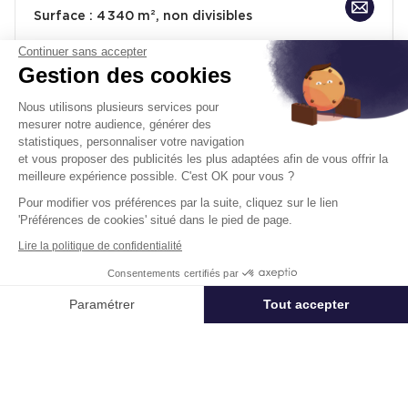
Surface :
4 340 m², non divisibles
Prix
Nous consulter
Continuer sans accepter
Gestion des cookies
Disponibilité :
Immédiate
En savoir plus
Nous utilisons plusieurs services pour
mesurer notre audience, générer des
statistiques, personnaliser votre navigation
et vous proposer des publicités les plus adaptées afin de vous offrir la
meilleure expérience possible. C'est OK pour vous ?
Pour modifier vos préférences par la suite, cliquez sur le lien
'Préférences de cookies' situé dans le pied de page.
Un projet immobilier ?
Lire la politique de confidentialité
Consentements certifiés par
Vous souhaitez nous confier votre actif ?
Appeler
Nous contacter
Cushman & Wakefield vous aide à optimiser
Paramétrer
Tout accepter
votre immobilier.
Axeptio consent
Plateforme de Gestion du Consentement : Personnalisez vos Options
Créer un projet
Notre plateforme vous permet d'adapter et de gérer vos paramètres de 