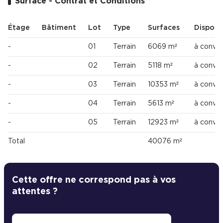
Surface - Contrat et Conditions
Étage
Bâtiment
Lot
Type
Surfaces
Disponib
-
01
Terrain
6069 m²
à conven
-
02
Terrain
5118 m²
à conven
-
03
Terrain
10353 m²
à conven
-
04
Terrain
5613 m²
à conven
-
05
Terrain
12923 m²
à conven
Total
40076 m²
Cette offre ne correspond pas à vos
attentes ?