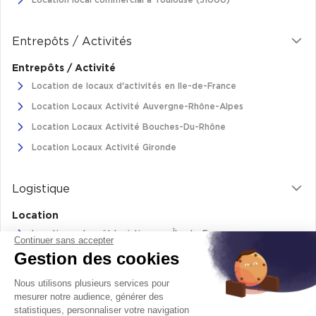
Location local commercial à Toulouse (31000)
Cas Clients
Entrepôts / Activités
Entrepôts / Activité
Location de locaux d'activités en Ile-de-France
Location Locaux Activité Auvergne-Rhône-Alpes
Location Locaux Activité Bouches-Du-Rhône
Location Locaux Activité Gironde
Logistique
Location
Location entrepôt logistique en Île-de-France
Continuer sans accepter
Gestion des cookies
Location entrepôt logistique Pas-de-Calais
Location de bâtiments logistiques en Auvergne-Rhône-Alpes
Nous utilisons plusieurs services pour
Location Logistique Bouches-Du-Rhône
mesurer notre audience, générer des
statistiques, personnaliser votre navigation