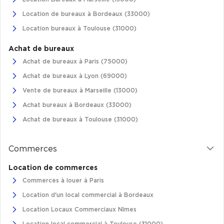
Location de bureaux à Bordeaux (33000)
Plateaux opérés
Location bureaux à Toulouse (31000)
Plateaux opérés à Paris
Achat de bureaux
Plateaux opérés à Lyon
Achat de bureaux à Paris (75000)
Plateaux opérés à Neuilly-sur-Seine
Achat de bureaux à Lyon (69000)
Plateaux opérés à Saint-Ouen
Vente de bureaux à Marseille (13000)
Plateaux opérés à Boulogne-Billancourt
Achat bureaux à Bordeaux (33000)
Achat de bureaux à Toulouse (31000)
Collections Flex / Coworking
Bureaux privés avec terrasse
Commerces
Location de commerces
Commerces à louer à Paris
Location d'un local commercial à Bordeaux
Guide & Conseils
Location Locaux Commerciaux Nîmes
Livrets blancs & Études