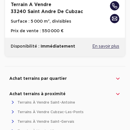
Terrain A Vendre
Achat de Bureaux à Rennes
33240 Saint Andre De Cubzac
Collections de Bureaux
Surface :
5 000 m², divisibles
Hôtels particuliers
Prix de vente :
550 000 €
Immeuble indépendant
Bureaux certifiés - Environnement
Disponibilité :
Immédiatement
En savoir plus
Immeuble de bureaux avec services
Location bureaux Bellecour - Cordeliers (Lyon)
Revenir à l'accueil -
Immobilier entreprise
Achat Terrains
Nouvelle-Aquitaine
Gi
Haussmanniens
Achat terrains par quartier
Achat terrains à proximité
Terrains À Vendre Saint-Antoine
Location d'Entrepôts / Activités
Terrains À Vendre Cubzac-Les-Ponts
Location d'Entrepôts / Activités à Aix-en-Provence
Terrains À Vendre Saint-Gervais
Location d'Entrepôts / Activités à Saint-Priest