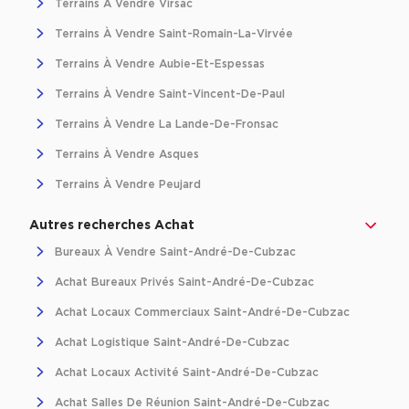
Terrains À Vendre Virsac
Location d'Entrepôts / Activités à Massy
Terrains À Vendre Saint-Romain-La-Virvée
Location d'Entrepôts / Activités à Rennes
Terrains À Vendre Aubie-Et-Espessas
Location d'Entrepôts / Activités à Besançon
Terrains À Vendre Saint-Vincent-De-Paul
Achat d'Entrepôts / Activités
Terrains À Vendre La Lande-De-Fronsac
Achat d'Entrepôts / Activités en Ille-et-Vilaine
Terrains À Vendre Asques
Achat d'Entrepôts / Activités à Lyon
Terrains À Vendre Peujard
Achat d'Entrepôts / Activités à Aubagne
Autres recherches Achat
Achat d'Entrepôts / Activités à Toulouse
Bureaux À Vendre Saint-André-De-Cubzac
Achat d'Entrepôts / Activités à Dijon
Achat Bureaux Privés Saint-André-De-Cubzac
Collections d'Entrepôts / Activités
Achat Locaux Commerciaux Saint-André-De-Cubzac
Entrepôts et Locaux d'activités indépendants
Achat Logistique Saint-André-De-Cubzac
Entrepôts et Locaux d'activités avec quai de
Achat Locaux Activité Saint-André-De-Cubzac
chargement
Achat Salles De Réunion Saint-André-De-Cubzac