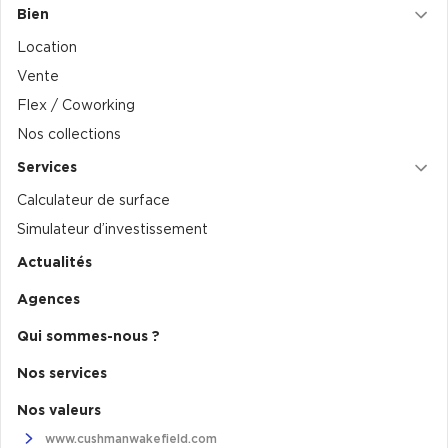
Bien
Collections de Logistique
Location
Logistique urbaine
Vente
Flex / Coworking
Entrepôts Messagerie
Nos collections
Entrepôts logistique classe A
Services
Entrepôts XXL
Calculateur de surface
Simulateur d’investissement
Actualités
Location de Commerces
Agences
Location de Commerces à Paris
Qui sommes-nous ?
Location de Commerces à Bordeaux
Nos services
Location de Commerces à Toulouse
Nos valeurs
Location de Commerces à Reims
www.cushmanwakefield.com