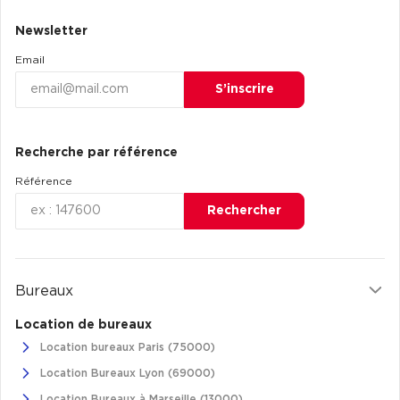
Achat de Commerces
Newsletter
Achat de Commerces à Nîmes
Email
Achat de Commerces à Toulouse
S’inscrire
Achat de Commerces à Marseille
Achat de Commerces à Dijon
Recherche par référence
Référence
Rechercher
Bureaux privés
Bureaux privés à Paris
Bureaux
Bureaux privés à Lyon
Location de bureaux
Bureaux privés à Marseille
Location bureaux Paris (75000)
Bureaux privés à Neuilly-sur-Seine
Location Bureaux Lyon (69000)
Bureaux privés à Lille
Location Bureaux à Marseille (13000)