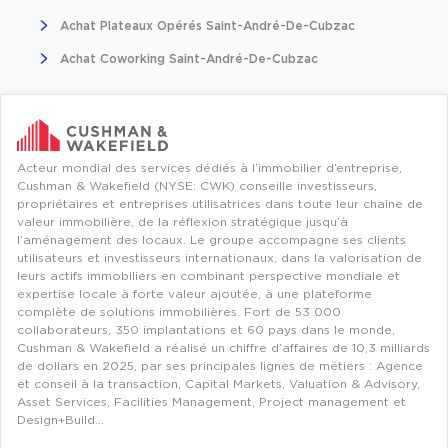
Entrepôts et Locaux d'activités - Programmes neufs
Achat Plateaux Opérés Saint-André-De-Cubzac
Achat Coworking Saint-André-De-Cubzac
Location de plateformes Logistique
Location de plateformes Logistique à Aulnay-sous-Bois
Acteur mondial des services dédiés à l’immobilier d’entreprise,
Cushman & Wakefield (NYSE: CWK) conseille investisseurs,
Location de plateformes Logistique à Amiens
propriétaires et entreprises utilisatrices dans toute leur chaîne de
valeur immobilière, de la réflexion stratégique jusqu’à
Location de plateformes Logistique à Marseille
l’aménagement des locaux. Le groupe accompagne ses clients
utilisateurs et investisseurs internationaux, dans la valorisation de
Location de plateformes Logistique à Le Havre
leurs actifs immobiliers en combinant perspective mondiale et
expertise locale à forte valeur ajoutée, à une plateforme
Achat de plateformes Logistique
complète de solutions immobilières. Fort de 53 000
collaborateurs, 350 implantations et 60 pays dans le monde,
Achat de plateformes Logistique en Bretagne
Cushman & Wakefield a réalisé un chiffre d’affaires de 10,3 milliards
de dollars en 2025, par ses principales lignes de métiers : Agence
Achat de plateformes Logistique à Lyon
et conseil à la transaction, Capital Markets, Valuation & Advisory,
Asset Services, Facilities Management, Project management et
Achat de plateformes Logistique à Marseille
Design+Build…
Achat de plateformes Logistique à Dijon