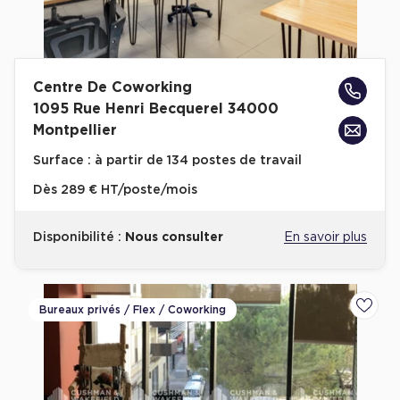
Entrepôts et Locaux d'activités - Programmes neufs
Centre De Coworking
1095 Rue Henri Becquerel 34000
Location de plateformes Logistique
Montpellier
Location de plateformes Logistique à Aulnay-sous-Bois
Surface :
à partir de 134 postes de travail
Location de plateformes Logistique à Amiens
Dès
289 € HT/poste/mois
Location de plateformes Logistique à Marseille
Disponibilité :
Nous consulter
En savoir plus
Location de plateformes Logistique à Le Havre
Achat de plateformes Logistique
Achat de plateformes Logistique en Bretagne
Bureaux privés / Flex / Coworking
Ajoute
Achat de plateformes Logistique à Lyon
Achat de plateformes Logistique à Marseille
Achat de plateformes Logistique à Dijon