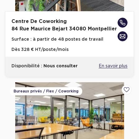
Location d'Entrepôts / Activités à Massy
Location d'Entrepôts / Activités à Rennes
Centre De Coworking
Location d'Entrepôts / Activités à Besançon
84 Rue Maurice Bejart 34080 Montpellier
Achat d'Entrepôts / Activités
Surface :
à partir de 48 postes de travail
Dès
328 € HT/poste/mois
Achat d'Entrepôts / Activités en Ille-et-Vilaine
Achat d'Entrepôts / Activités à Lyon
Disponibilité :
Nous consulter
En savoir plus
Achat d'Entrepôts / Activités à Aubagne
Achat d'Entrepôts / Activités à Toulouse
Bureaux privés / Flex / Coworking
Achat d'Entrepôts / Activités à Dijon
Ajoute
Collections d'Entrepôts / Activités
Entrepôts et Locaux d'activités indépendants
Entrepôts et Locaux d'activités avec quai de
chargement