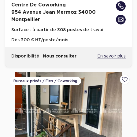
Centre De Coworking
Achat de Bureaux à Rennes
954 Avenue Jean Mermoz 34000
Collections de Bureaux
Montpellier
Hôtels particuliers
Surface :
à partir de 308 postes de travail
Immeuble indépendant
Dès
300 € HT/poste/mois
Bureaux certifiés - Environnement
Disponibilité :
Nous consulter
En savoir plus
Immeuble de bureaux avec services
Location bureaux Bellecour - Cordeliers (Lyon)
Haussmanniens
Bureaux privés / Flex / Coworking
Ajoute
Location d'Entrepôts / Activités
Location d'Entrepôts / Activités à Aix-en-Provence
Location d'Entrepôts / Activités à Saint-Priest