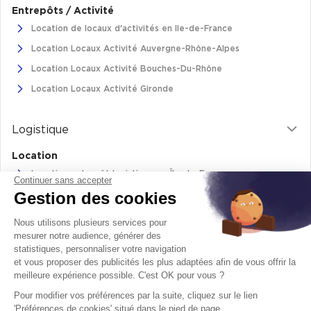
Entrepôts / Activité
Location de locaux d'activités en Ile-de-France
Location Locaux Activité Auvergne-Rhône-Alpes
Location Locaux Activité Bouches-Du-Rhône
Location Locaux Activité Gironde
Logistique
Location
Location entrepôt logistique en Île-de-France
Continuer sans accepter
Gestion des cookies
Location entrepôt logistique Pas-de-Calais
Location de bâtiments logistiques en Auvergne-Rhône-Alpes
Nous utilisons plusieurs services pour
Location Logistique Bouches-Du-Rhône
mesurer notre audience, générer des
statistiques, personnaliser votre navigation
et vous proposer des publicités les plus adaptées afin de vous offrir la
meilleure expérience possible. C'est OK pour vous ?
Retrouvez-nous sur
Pour modifier vos préférences par la suite, cliquez sur le lien
facebook
twitter
instagram
youtube
'Préférences de cookies' situé dans le pied de page.