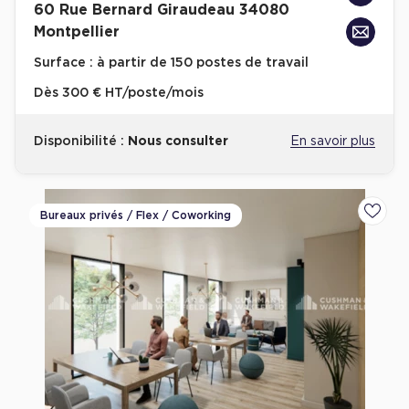
60 Rue Bernard Giraudeau 34080
Montpellier
Plateaux opérés
Surface :
à partir de 150 postes de travail
Plateaux opérés à Paris
Dès
300 € HT/poste/mois
Plateaux opérés à Lyon
Plateaux opérés à Neuilly-sur-Seine
Disponibilité :
Nous consulter
En savoir plus
Plateaux opérés à Saint-Ouen
Plateaux opérés à Boulogne-Billancourt
Bureaux privés / Flex / Coworking
Ajoute
Collections Flex / Coworking
Bureaux privés avec terrasse
Guide & Conseils
Livrets blancs & Études