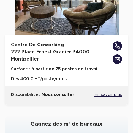
Collections de Logistique
Logistique urbaine
Entrepôts Messagerie
Entrepôts logistique classe A
Centre De Coworking
Entrepôts XXL
222 Place Ernest Granier 34000
Montpellier
Surface :
à partir de 75 postes de travail
Dès
400 € HT/poste/mois
Location de Commerces
Disponibilité :
Nous consulter
En savoir plus
Location de Commerces à Paris
Location de Commerces à Bordeaux
Location de Commerces à Toulouse
Gagnez des m² de bureaux
Location de Commerces à Reims