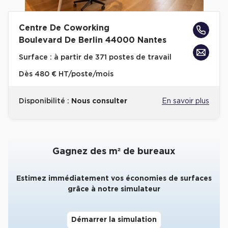
Collections de Logistique
Centre De Coworking
Logistique urbaine
Boulevard De Berlin 44000 Nantes
Entrepôts Messagerie
Surface :
à partir de 371 postes de travail
Entrepôts logistique classe A
Dès
480 € HT/poste/mois
Entrepôts XXL
Disponibilité :
Nous consulter
En savoir plus
Location de Commerces
Gagnez des m² de bureaux
Location de Commerces à Paris
Estimez immédiatement vos économies de surfaces
Location de Commerces à Bordeaux
grâce à notre simulateur
Location de Commerces à Toulouse
Location de Commerces à Reims
Démarrer la simulation