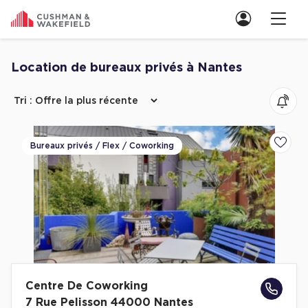
Nous contacter
Location de bureaux privés à Nantes
Découvrez nos 11 annonces pour flex / coworking bureaux privés Nant
Location de Bureaux
Location de Bureaux à Paris
Bureaux privés / Flex / Coworking
Ajoute
Location de Bureaux à Lyon
Location de Bureaux à Marseille
Location de Bureaux à Rennes
Achat de Bureaux
Achat de Bureaux à Paris
Achat de Bureaux à Lyon
Centre De Coworking
Achat de Bureaux à Marseille
7 Rue Pelisson 44000 Nantes