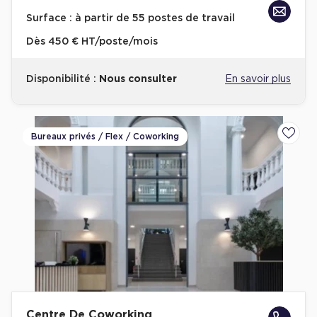
Achat de Bureaux à Rennes
Surface :
à partir de 55 postes de travail
Collections de Bureaux
Dès
450 € HT/poste/mois
Hôtels particuliers
Disponibilité :
Nous consulter
En savoir plus
Immeuble indépendant
Bureaux certifiés - Environnement
Immeuble de bureaux avec services
Bureaux privés / Flex / Coworking
Ajoute
Location bureaux Bellecour - Cordeliers (Lyon)
Haussmanniens
Location d'Entrepôts / Activités
Location d'Entrepôts / Activités à Aix-en-Provence
Location d'Entrepôts / Activités à Saint-Priest
Centre De Coworking