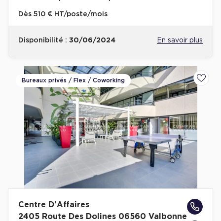
Dès
510 € HT/poste/mois
Plateaux opérés
Plateaux opérés à Paris
Disponibilité :
30/06/2024
En savoir plus
Plateaux opérés à Lyon
Plateaux opérés à Neuilly-sur-Seine
Bureaux privés / Flex / Coworking
Ajoute
Plateaux opérés à Saint-Ouen
Plateaux opérés à Boulogne-Billancourt
Collections Flex / Coworking
Bureaux privés avec terrasse
Guide & Conseils
Centre D'Affaires
Livrets blancs & Études
2405 Route Des Dolines 06560 Valbonne