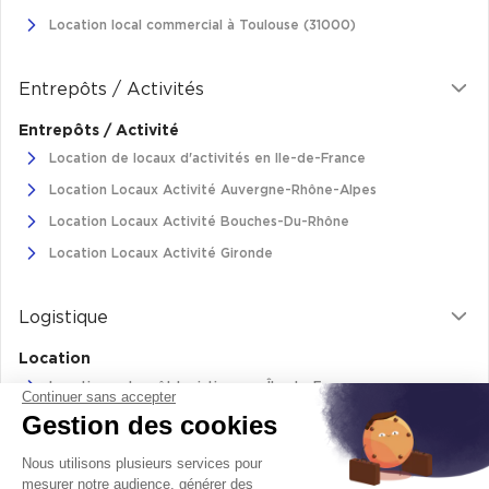
Location local commercial à Toulouse (31000)
Entrepôts / Activités
Entrepôts / Activité
Location de locaux d'activités en Ile-de-France
Location Locaux Activité Auvergne-Rhône-Alpes
Location Locaux Activité Bouches-Du-Rhône
Location Locaux Activité Gironde
Logistique
Location
Location entrepôt logistique en Île-de-France
Continuer sans accepter
Gestion des cookies
Location entrepôt logistique Pas-de-Calais
Location de bâtiments logistiques en Auvergne-Rhône-Alpes
Nous utilisons plusieurs services pour
Location Logistique Bouches-Du-Rhône
mesurer notre audience, générer des