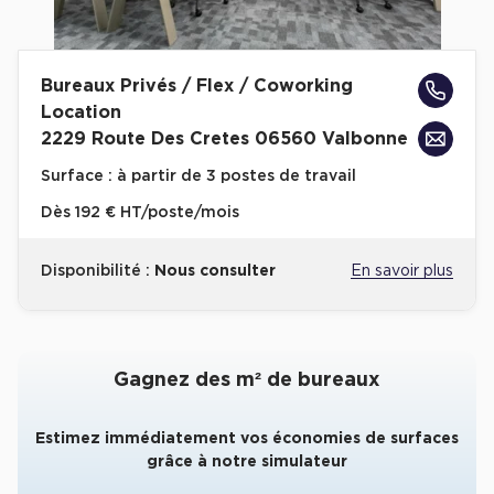
Collections de Logistique
Logistique urbaine
Bureaux Privés / Flex / Coworking
Location
Entrepôts Messagerie
2229 Route Des Cretes 06560 Valbonne
Entrepôts logistique classe A
Surface :
à partir de 3 postes de travail
Entrepôts XXL
Dès
192 € HT/poste/mois
Disponibilité :
Nous consulter
En savoir plus
Location de Commerces
Location de Commerces à Paris
Gagnez des m² de bureaux
Location de Commerces à Bordeaux
Location de Commerces à Toulouse
Estimez immédiatement vos économies de surfaces
grâce à notre simulateur
Location de Commerces à Reims