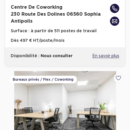
Entrepôts et Locaux d'activités - Programmes neufs
Centre De Coworking
230 Route Des Dolines 06560 Sophia
Antipolis
Surface :
à partir de 511 postes de travail
Location de plateformes Logistique
Dès
497 € HT/poste/mois
Location de plateformes Logistique à Aulnay-sous-Bois
Disponibilité :
Nous consulter
En savoir plus
Location de plateformes Logistique à Amiens
Location de plateformes Logistique à Marseille
Location de plateformes Logistique à Le Havre
Bureaux privés / Flex / Coworking
Ajoute
Achat de plateformes Logistique
Achat de plateformes Logistique en Bretagne
Achat de plateformes Logistique à Lyon
Achat de plateformes Logistique à Marseille
Achat de plateformes Logistique à Dijon