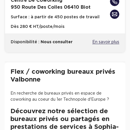
Centre De Coworking
950 Route Des Colles 06410 Biot
Surface :
à partir de 450 postes de travail
Dès
280 € HT/poste/mois
Disponibilité :
Nous consulter
En savoir plus
Revenir à l'accueil -
Immobilier entreprise
Flex / Coworking Bureaux privés
Proven
Flex / coworking bureaux privés
Valbonne
En recherche de bureaux privés en espace de
coworking au coeur du 1er Technopole d'Europe ?
Découvrez notre sélection de
bureaux privés ou partagés en
prestations de services à Sophia-