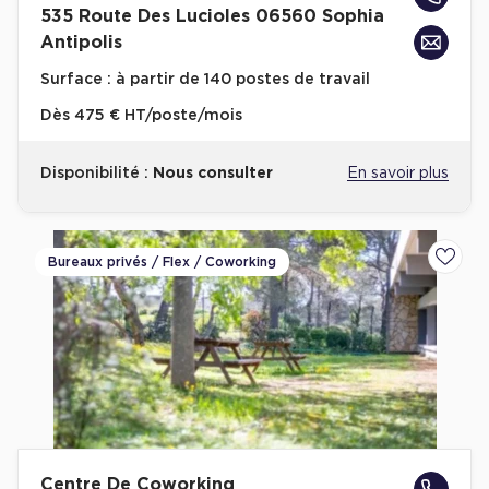
535 Route Des Lucioles 06560 Sophia
Achat de Bureaux à Rennes
Antipolis
Collections de Bureaux
Surface :
à partir de 140 postes de travail
Hôtels particuliers
Dès
475 € HT/poste/mois
Immeuble indépendant
Disponibilité :
Nous consulter
En savoir plus
Bureaux certifiés - Environnement
Immeuble de bureaux avec services
Location bureaux Bellecour - Cordeliers (Lyon)
Bureaux privés / Flex / Coworking
Ajoute
Haussmanniens
Location d'Entrepôts / Activités
Location d'Entrepôts / Activités à Aix-en-Provence
Location d'Entrepôts / Activités à Saint-Priest
Centre De Coworking