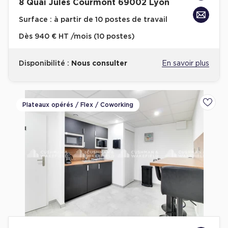
8 Quai Jules Courmont 69002 Lyon
Plateaux opérés
Surface :
à partir de 10 postes de travail
Dès
940 € HT /mois (10 postes)
Plateaux opérés à Paris
Plateaux opérés à Lyon
Disponibilité :
Nous consulter
En savoir plus
Plateaux opérés à Neuilly-sur-Seine
Plateaux opérés à Saint-Ouen
Plateaux opérés à Boulogne-Billancourt
Plateaux opérés / Flex / Coworking
Ajoute
Collections Flex / Coworking
Bureaux privés avec terrasse
Guide & Conseils
Livrets blancs & Études