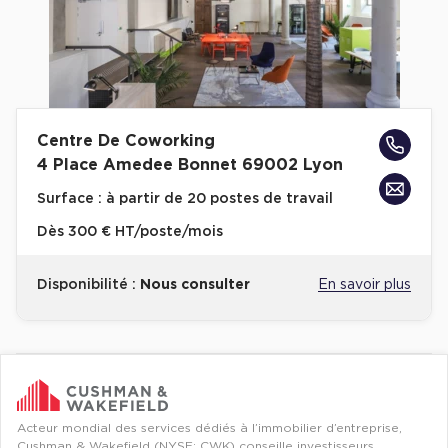
Centre De Coworking
4 Place Amedee Bonnet 69002 Lyon
Surface :
à partir de 20 postes de travail
Dès
300 € HT/poste/mois
Disponibilité :
Nous consulter
En savoir plus
Revenir à l'accueil -
Immobilier entreprise
Flex / Coworking Plateaux opérés
Auver
Acteur mondial des services dédiés à l’immobilier d’entreprise,
Cushman & Wakefield (NYSE: CWK) conseille investisseurs,