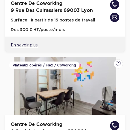
Centre De Coworking
Achat de Commerces
9 Rue Des Cuirassiers 69003 Lyon
Achat de Commerces à Nîmes
Surface :
à partir de 15 postes de travail
Achat de Commerces à Toulouse
Dès
300 € HT/poste/mois
Achat de Commerces à Marseille
Achat de Commerces à Dijon
En savoir plus
Plateaux opérés / Flex / Coworking
Ajoute
Bureaux privés
Bureaux privés à Paris
Bureaux privés à Lyon
Bureaux privés à Marseille
Bureaux privés à Neuilly-sur-Seine
Centre De Coworking
Bureaux privés à Lille