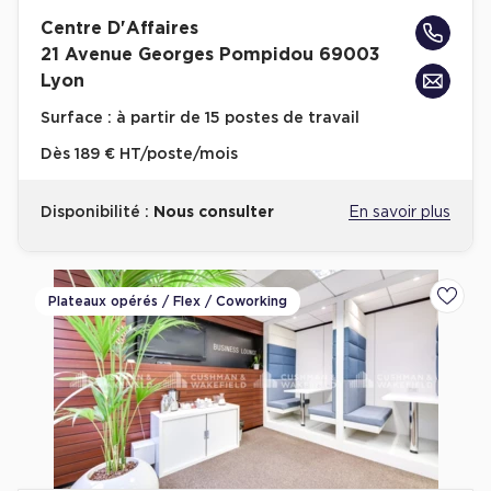
Entrepôts et Locaux d'activités - Programmes neufs
Centre D'Affaires
21 Avenue Georges Pompidou 69003
Lyon
Surface :
à partir de 15 postes de travail
Location de plateformes Logistique
Dès
189 € HT/poste/mois
Location de plateformes Logistique à Aulnay-sous-Bois
Disponibilité :
Nous consulter
En savoir plus
Location de plateformes Logistique à Amiens
Location de plateformes Logistique à Marseille
Location de plateformes Logistique à Le Havre
Plateaux opérés / Flex / Coworking
Ajoute
Achat de plateformes Logistique
Achat de plateformes Logistique en Bretagne
Achat de plateformes Logistique à Lyon
Achat de plateformes Logistique à Marseille
Achat de plateformes Logistique à Dijon