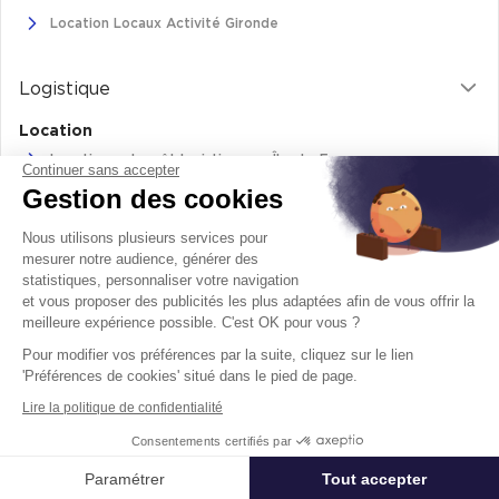
Location Locaux Activité Gironde
Logistique
Location
Location entrepôt logistique en Île-de-France
Continuer sans accepter
Gestion des cookies
Location entrepôt logistique Pas-de-Calais
Location de bâtiments logistiques en Auvergne-Rhône-Alpes
Nous utilisons plusieurs services pour
Location Logistique Bouches-Du-Rhône
mesurer notre audience, générer des
statistiques, personnaliser votre navigation
et vous proposer des publicités les plus adaptées afin de vous offrir la
meilleure expérience possible. C'est OK pour vous ?
Retrouvez-nous sur
Pour modifier vos préférences par la suite, cliquez sur le lien
facebook
twitter
instagram
youtube
'Préférences de cookies' situé dans le pied de page.
Lire la politique de confidentialité
Mentions légales
Politique de cookie
Consentements certifiés par
© 2026 - Tous droits réservés
Paramétrer
Tout accepter
Affiner ma recherche