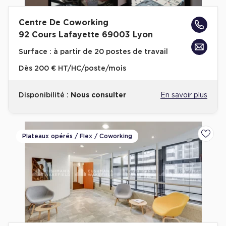
Location d'Entrepôts / Activités à Massy
Centre De Coworking
Location d'Entrepôts / Activités à Rennes
92 Cours Lafayette 69003 Lyon
Location d'Entrepôts / Activités à Besançon
Surface :
à partir de 20 postes de travail
Achat d'Entrepôts / Activités
Dès
200 € HT/HC/poste/mois
Achat d'Entrepôts / Activités en Ille-et-Vilaine
Disponibilité :
Nous consulter
En savoir plus
Achat d'Entrepôts / Activités à Lyon
Achat d'Entrepôts / Activités à Aubagne
Achat d'Entrepôts / Activités à Toulouse
Plateaux opérés / Flex / Coworking
Ajoute
Achat d'Entrepôts / Activités à Dijon
Collections d'Entrepôts / Activités
Entrepôts et Locaux d'activités indépendants
Entrepôts et Locaux d'activités avec quai de
chargement