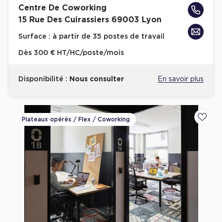
Centre De Coworking
Achat de Bureaux à Rennes
15 Rue Des Cuirassiers 69003 Lyon
Collections de Bureaux
Surface :
à partir de 35 postes de travail
Hôtels particuliers
Dès
300 € HT/HC/poste/mois
Immeuble indépendant
Bureaux certifiés - Environnement
Disponibilité :
Nous consulter
En savoir plus
Immeuble de bureaux avec services
Location bureaux Bellecour - Cordeliers (Lyon)
Plateaux opérés / Flex / Coworking
Ajoute
Haussmanniens
Location d'Entrepôts / Activités
Location d'Entrepôts / Activités à Aix-en-Provence
Location d'Entrepôts / Activités à Saint-Priest