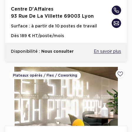
Centre D'Affaires
Collections de Logistique
93 Rue De La Villette 69003 Lyon
Logistique urbaine
Surface :
à partir de 10 postes de travail
Entrepôts Messagerie
Dès
189 € HT/poste/mois
Entrepôts logistique classe A
Entrepôts XXL
Disponibilité :
Nous consulter
En savoir plus
Plateaux opérés / Flex / Coworking
Ajoute
Location de Commerces
Location de Commerces à Paris
Location de Commerces à Bordeaux
Location de Commerces à Toulouse
Location de Commerces à Reims