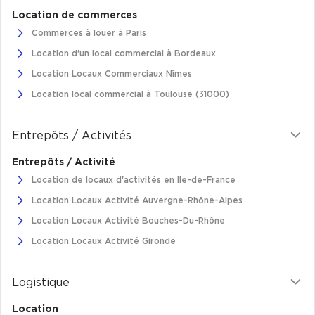
Achat de Commerces
Location de commerces
Commerces à louer à Paris
Achat de Commerces à Nîmes
Location d'un local commercial à Bordeaux
Achat de Commerces à Toulouse
Location Locaux Commerciaux Nîmes
Achat de Commerces à Marseille
Location local commercial à Toulouse (31000)
Achat de Commerces à Dijon
Entrepôts / Activités
Entrepôts / Activité
Location de locaux d'activités en Ile-de-France
Bureaux privés
Location Locaux Activité Auvergne-Rhône-Alpes
Bureaux privés à Paris
Location Locaux Activité Bouches-Du-Rhône
Bureaux privés à Lyon
Location Locaux Activité Gironde
Bureaux privés à Marseille
Logistique
Bureaux privés à Neuilly-sur-Seine
Location
Bureaux privés à Lille