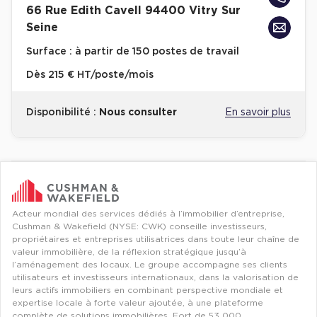
66 Rue Edith Cavell 94400 Vitry Sur
Achat de Bureaux à Rennes
Seine
Collections de Bureaux
Surface :
à partir de 150 postes de travail
Hôtels particuliers
Dès
215 € HT/poste/mois
Immeuble indépendant
Disponibilité :
Nous consulter
En savoir plus
Bureaux certifiés - Environnement
Immeuble de bureaux avec services
Location bureaux Bellecour - Cordeliers (Lyon)
Revenir à l'accueil -
Immobilier entreprise
Flex / Coworking Plateaux opérés
Ile-d
Haussmanniens
Acteur mondial des services dédiés à l’immobilier d’entreprise,
Cushman & Wakefield (NYSE: CWK) conseille investisseurs,
propriétaires et entreprises utilisatrices dans toute leur chaîne de
valeur immobilière, de la réflexion stratégique jusqu’à
Location d'Entrepôts / Activités
l’aménagement des locaux. Le groupe accompagne ses clients
utilisateurs et investisseurs internationaux, dans la valorisation de
Location d'Entrepôts / Activités à Aix-en-Provence
leurs actifs immobiliers en combinant perspective mondiale et
expertise locale à forte valeur ajoutée, à une plateforme
Location d'Entrepôts / Activités à Saint-Priest
complète de solutions immobilières. Fort de 53 000