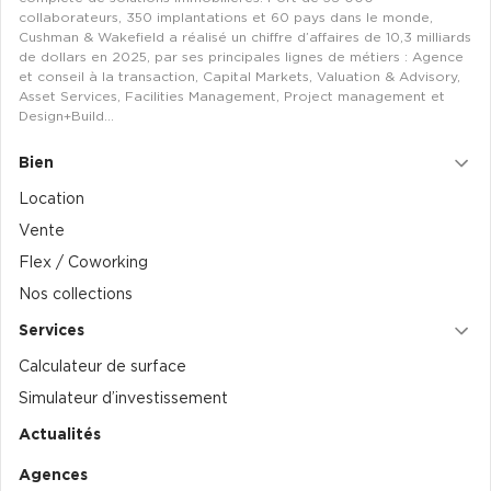
collaborateurs, 350 implantations et 60 pays dans le monde,
Location d'Entrepôts / Activités à Massy
Cushman & Wakefield a réalisé un chiffre d’affaires de 10,3 milliards
de dollars en 2025, par ses principales lignes de métiers : Agence
Location d'Entrepôts / Activités à Rennes
et conseil à la transaction, Capital Markets, Valuation & Advisory,
Location d'Entrepôts / Activités à Besançon
Asset Services, Facilities Management, Project management et
Design+Build…
Achat d'Entrepôts / Activités
Bien
Achat d'Entrepôts / Activités en Ille-et-Vilaine
Location
Achat d'Entrepôts / Activités à Lyon
Vente
Achat d'Entrepôts / Activités à Aubagne
Flex / Coworking
Achat d'Entrepôts / Activités à Toulouse
Nos collections
Achat d'Entrepôts / Activités à Dijon
Services
Calculateur de surface
Collections d'Entrepôts / Activités
Simulateur d’investissement
Entrepôts et Locaux d'activités indépendants
Actualités
Entrepôts et Locaux d'activités avec quai de
chargement
Agences