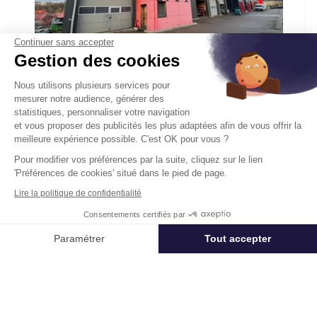
Continuer sans accepter
Gestion des cookies
Activités A Louer
Nous utilisons plusieurs services pour
mesurer notre audience, générer des
432 Chemin Des Platières 38670 Chasse
statistiques, personnaliser votre navigation
Sur Rhone
et vous proposer des publicités les plus adaptées afin de vous offrir la
meilleure expérience possible. C'est OK pour vous ?
Surface :
588 m², non divisibles
Pour modifier vos préférences par la suite, cliquez sur le lien
Loyer :
93 € HT.HC /m²/an
'Préférences de cookies' situé dans le pied de page.
Lire la politique de confidentialité
Disponibilité :
Après accord
En savoir plus
Consentements certifiés par
Appeler
Nous contacter
Paramétrer
Tout accepter
Axeptio consent
Plateforme de Gestion du Consentement : Personnalisez vos Options
Notre plateforme vous permet d'adapter et de gérer vos paramètres de 
Un projet immobilier ?