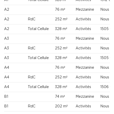
A2
76 m²
Mezzanine
Nous co
A2
RdC
252 m²
Activités
Nous co
A2
Total Cellule
328 m²
Activités
1505 €
A3
76 m²
Mezzanine
Nous co
A3
RdC
252 m²
Activités
Nous co
A3
Total Cellule
328 m²
Activités
1505 €
A4
76 m²
Mezzanine
Nous co
A4
RdC
252 m²
Activités
Nous co
A4
Total Cellule
328 m²
Activités
1506 €
B1
74 m²
Mezzanine
Nous co
B1
RdC
202 m²
Activités
Nous co