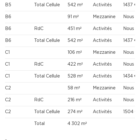
B5
Total Cellule
542 m²
Activités
1437 € 
B6
91 m²
Mezzanine
Nous co
B6
RdC
451 m²
Activités
Nous co
B6
Total Cellule
542 m²
Activités
1437 € 
C1
106 m²
Mezzanine
Nous co
C1
RdC
422 m²
Activités
Nous co
C1
Total Cellule
528 m²
Activités
1434 € 
C2
58 m²
Mezzanine
Nous co
C2
RdC
216 m²
Activités
Nous co
C2
Total Cellule
274 m²
Activités
1504 €
Total
4 302 m²