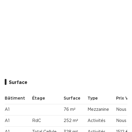
Surface
Bâtiment
Étage
Surface
Type
Prix Vt
A1
76 m²
Mezzanine
Nous co
A1
RdC
252 m²
Activités
Nous co
A1
Total Cellule
328 m²
Activités
1512 € 