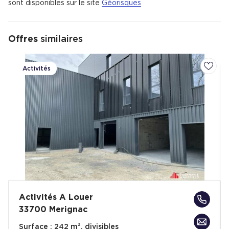
sont disponibles sur le site
Géorisques
Offres
similaires
Activités
Ajoute
Activités A Louer
33700 Merignac
Surface :
242 m², divisibles