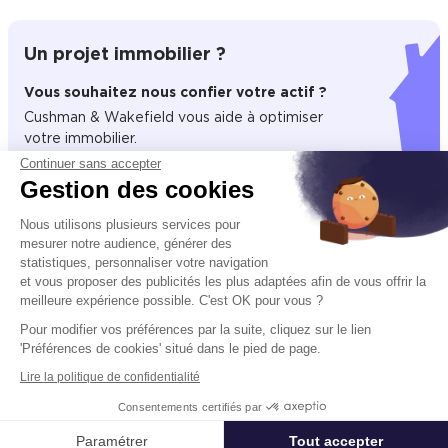
Un projet immobilier ?
Vous souhaitez nous confier votre actif ?
Cushman & Wakefield vous aide à optimiser
votre immobilier.
Continuer sans accepter
Gestion des cookies
Créer un projet
Nous utilisons plusieurs services pour
mesurer notre audience, générer des
statistiques, personnaliser votre navigation
Immobilier entreprise
Location Entrepôts / Activités
Mérignac
et vous proposer des publicités les plus adaptées afin de vous offrir la
meilleure expérience possible. C'est OK pour vous ?
Pour modifier vos préférences par la suite, cliquez sur le lien
'Préférences de cookies' situé dans le pied de page.
Acteur mondial des services dédiés à l’immobilier d’entreprise,
Cushman & Wakefield (NYSE: CWK) conseille investisseurs,
Lire la politique de confidentialité
propriétaires et entreprises utilisatrices dans toute leur chaîne de
Consentements certifiés par
valeur immobilière, de la réflexion stratégique jusqu’à
l’aménagement des locaux. Le groupe accompagne ses clients
Appeler
Nous contacter
Paramétrer
Tout accepter
utilisateurs et investisseurs internationaux, dans la valorisation de