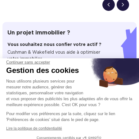
Un projet immobilier ?
Vous souhaitez nous confier votre actif ?
Cushman & Wakefield vous aide à optimiser
votre immobilier.
Continuer sans accepter
Gestion des cookies
Créer un projet
Nous utilisons plusieurs services pour
mesurer notre audience, générer des
statistiques, personnaliser votre navigation
et vous proposer des publicités les plus adaptées afin de vous offrir la
Immobilier entreprise
Location Entrepôts / Activités
Orgeval
meilleure expérience possible. C'est OK pour vous ?
Pour modifier vos préférences par la suite, cliquez sur le lien
'Préférences de cookies' situé dans le pied de page.
Acteur mondial des services dédiés à l’immobilier d’entreprise,
Lire la politique de confidentialité
Cushman & Wakefield (NYSE: CWK) conseille investisseurs,
propriétaires et entreprises utilisatrices dans toute leur chaîne de
Consentements certifiés par