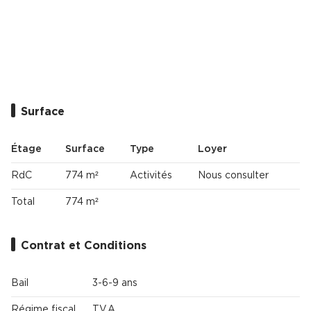
Cas Clients
Surface
Étage
Surface
Type
Loyer
RdC
774 m²
Activités
Nous consulter
Total
774 m²
Contrat et Conditions
Bail
3-6-9 ans
Régime fiscal
T.V.A.