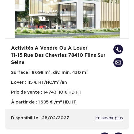
Activités A Vendre Ou A Louer
11-15 Rue Des Chevries 78410 Flins Sur
Seine
Surface :
8 698 m², div. min. 430 m²
Loyer :
115 € HT/HC/m²/an
Prix de vente :
14 743 110 € HD.HT
À partir de :
1 695 € /m² HD.HT
Disponibilité :
28/02/2027
En savoir plus