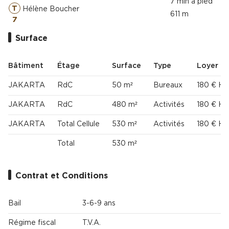
7 min à pied
T
Hélène Boucher
611 m
7
Surface
Bâtiment
Étage
Surface
Type
Loyer
JAKARTA
RdC
50 m²
Bureaux
180 € H
JAKARTA
RdC
480 m²
Activités
180 € H
JAKARTA
Total Cellule
530 m²
Activités
180 € H
Total
530 m²
Contrat et Conditions
Bail
3-6-9 ans
Régime fiscal
T.V.A.