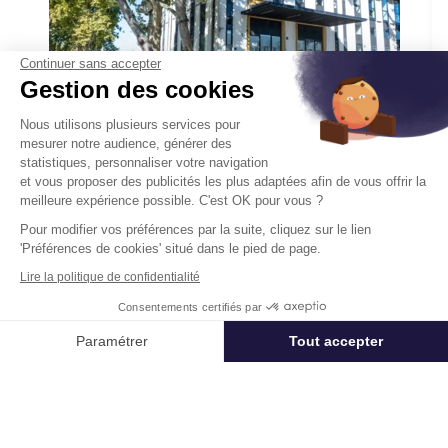
Continuer sans accepter
Gestion des cookies
Nous utilisons plusieurs services pour
mesurer notre audience, générer des
Parc Icade - Doha
statistiques, personnaliser votre navigation
8 Rue De L'Esterel 94150 Rungis
et vous proposer des publicités les plus adaptées afin de vous offrir la
meilleure expérience possible. C'est OK pour vous ?
Surface :
1 556 m², div. min. 300 m²
Pour modifier vos préférences par la suite, cliquez sur le lien
Loyer :
180 € HT/HC/m²/an
'Préférences de cookies' situé dans le pied de page.
Lire la politique de confidentialité
Disponibilité :
Immédiate
En savoir plus
Consentements certifiés par
Appeler
Nous contacter
Paramétrer
Tout accepter
Axeptio consent
Plateforme de Gestion du Consentement : Personnalisez vos Options
Notre plateforme vous permet d'adapter et de gérer vos paramètres de 