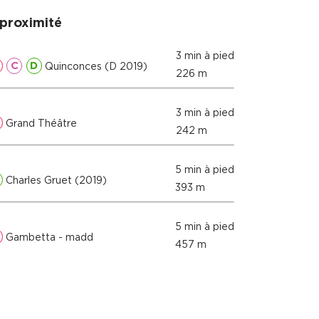
proximité
3 min à pied
C
D
Quinconces (D 2019)
226 m
3 min à pied
Grand Théâtre
242 m
5 min à pied
Charles Gruet (2019)
393 m
5 min à pied
Gambetta - madd
457 m