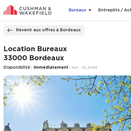
Bureaux
Entrepôts / Act
ppeler
Nous contacter
Revenir aux offres à Bordeaux
Location Bureaux
33000 Bordeaux
Disponibilité :
Immédiatement
| Réf. : 33_8788