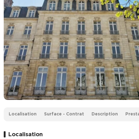
Surface :
200 m²
Localisation
Surface - Contrat
Description
Prest
Loyer :
310 € HT/m²/an
Localisation