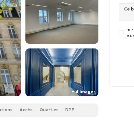
En c
la p
ations
Accès
Quartier
DPE