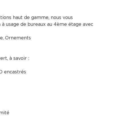
ations haut de gamme, nous vous
on à usage de bureaux au 4ème étage avec
ue, Ornements
rt, à savoir :
ED encastrés
mité