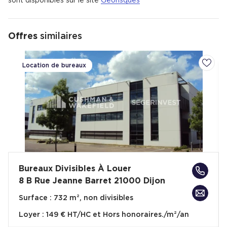
sont disponibles sur le site
Géorisques
Offres
similaires
Location de bureaux
Ajoute
Bureaux Divisibles À Louer
8 B Rue Jeanne Barret 21000 Dijon
Surface :
732 m², non divisibles
Loyer :
149 € HT/HC et Hors honoraires./m²/an