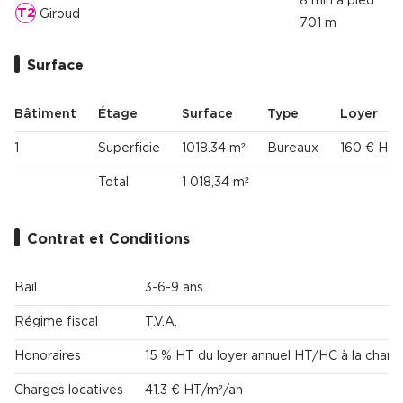
8 min à pied
T2
Giroud
701 m
Surface
Bâtiment
Étage
Surface
Type
Loyer
1
Superficie
1018.34 m²
Bureaux
160 € HT
Total
1 018,34 m²
Contrat et Conditions
Bail
3-6-9 ans
Régime fiscal
T.V.A.
Honoraires
15 % HT du loyer annuel HT/HC à la charg
Charges locatives
41.3 € HT/m²/an