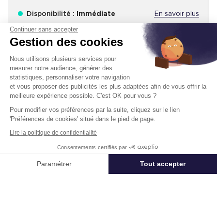
Disponibilité :
Immédiate
En savoir plus
Continuer sans accepter
Gestion des cookies
Nous utilisons plusieurs services pour
mesurer notre audience, générer des
statistiques, personnaliser votre navigation
et vous proposer des publicités les plus adaptées afin de vous offrir la
Télétravail + Flexibilité = moins de
meilleure expérience possible. C'est OK pour vous ?
m² de bureaux
Pour modifier vos préférences par la suite, cliquez sur le lien
'Préférences de cookies' situé dans le pied de page.
Estimation immédiate de vos économies de
surfaces avec notre calculateur intelligent
Lire la politique de confidentialité
Démarrer la simulation
Consentements certifiés par
Appeler
Nous contacter
Paramétrer
Tout accepter
Déjà un compte?
Se connecter
Axeptio consent
Plateforme de Gestion du Consentement : Personnalisez vos Options
Notre plateforme vous permet d'adapter et de gérer vos paramètres de 