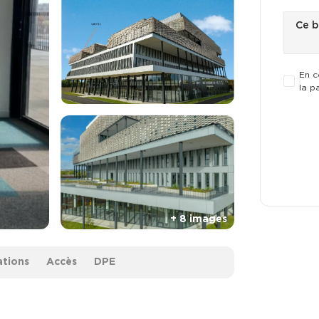
En c
la p
ations
Accès
DPE