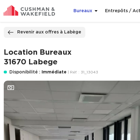
Bureaux
Entrepôts / Act
ppeler
Nous contacter
Revenir aux offres à Labège
Location Bureaux
31670 Labege
Disponibilité :
Immédiate
| Réf. : 31_13043