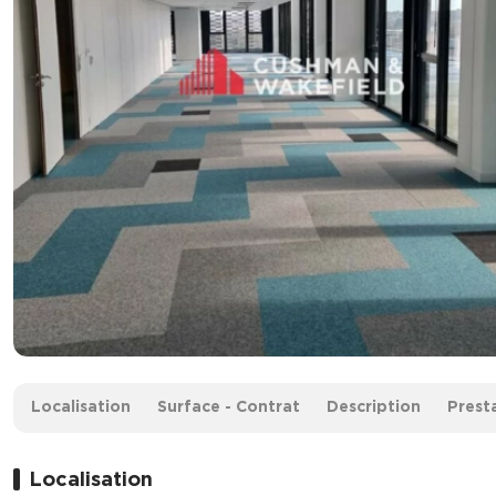
Surface :
281 m²
Localisation
Surface - Contrat
Description
Prest
Loyer :
160 € /m²/an
Localisation