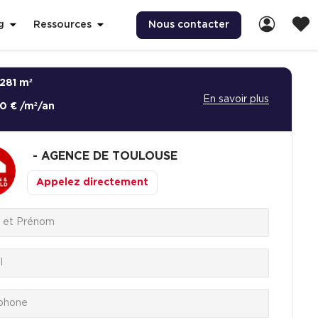
Nous contacter
g
Ressources
281 m²
En savoir plus
0 € /m²/an
-
AGENCE DE TOULOUSE
Appelez directement