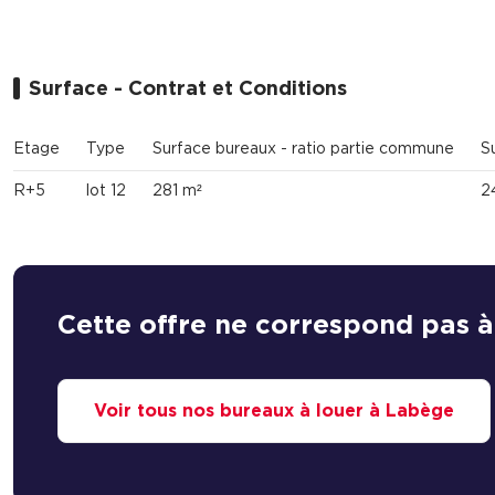
Surface - Contrat et Conditions
Etage
Type
Surface bureaux - ratio partie commune
S
R+5
lot 12
281 m²
2
Cette offre ne correspond pas à
Voir tous nos bureaux à louer à Labège