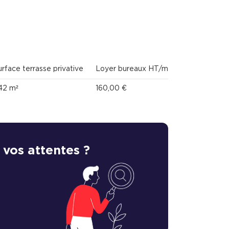
urface terrasse privative
Loyer bureaux HT/m²/an
Loyer Ter
42 m²
160,00 €
INCLUS
 vos attentes ?