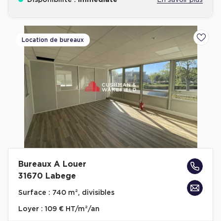
Disponibilité :
Immédiate
En savoir plus
Location de bureaux
Ajoute
Bureaux A Louer
31670 Labege
Surface :
740 m², divisibles
Loyer :
109 € HT/m²/an