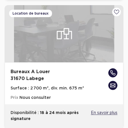
Location de bureaux
Ajoute
Bureaux A Louer
31670 Labege
Surface :
2 700 m², div. min. 675 m²
Prix
Nous consulter
Disponibilité :
18 à 24 mois après
En savoir plus
signature