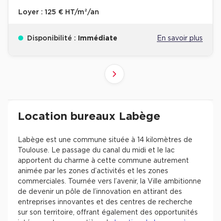
Loyer :
125 € HT/m²/an
Disponibilité :
Immédiate
En savoir plus
2
1
Suivant
Revenir à l'accueil -
Immobilier entreprise
Location Bureaux
Occitanie
Haute-G
Location bureaux Labège
Labège est une commune située à 14 kilomètres de
Toulouse. Le passage du canal du midi et le lac
apportent du charme à cette commune autrement
animée par les zones d’activités et les zones
commerciales. Tournée vers l’avenir, la Ville ambitionne
de devenir un pôle de l’innovation en attirant des
entreprises innovantes et des centres de recherche
sur son territoire, offrant également des opportunités