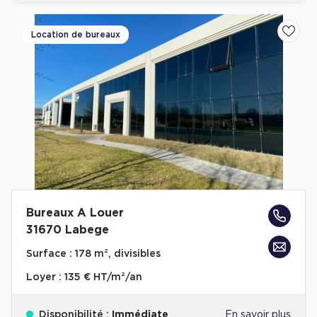
Location de bureaux
Ajoute
Bureaux A Louer
31670 Labege
Surface :
178 m², divisibles
Loyer :
135 € HT/m²/an
Disponibilité :
Immédiate
En savoir plus