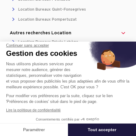
Location Bureaux Quint-Fonsegrives
Location Bureaux Pompertuzat
Autres recherches Location
Location Bureaux Privés Labège
Continuer sans accepter
Gestion des cookies
Location Locaux Commerciaux Labège
Location Terrains Labège
Nous utilisons plusieurs services pour
mesurer notre audience, générer des
Location Logistique Labège
statistiques, personnaliser votre navigation
et vous proposer des publicités les plus adaptées afin de vous offrir la
Location Locaux Activité Labège
meilleure expérience possible. C'est OK pour vous ?
Location Salles De Réunion Labège
Pour modifier vos préférences par la suite, cliquez sur le lien
'Préférences de cookies' situé dans le pied de page.
Location Plateaux Opérés Labège
Lire la politique de confidentialité
Location Coworking Labège
Consentements certifiés par
Paramétrer
Tout accepter
Affiner ma recherche