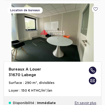
Plateaux opérés
Location de bureaux
Ajoute
Plateaux opérés à Paris
Plateaux opérés à Lyon
Plateaux opérés à Neuilly-sur-Seine
Plateaux opérés à Saint-Ouen
Plateaux opérés à Boulogne-Billancourt
Collections Flex / Coworking
Bureaux privés avec terrasse
Bureaux A Louer
31670 Labege
Surface :
290 m², divisibles
Loyer :
150 € HTHC/m²/an
Guide & Conseils
Livrets blancs & Études
Disponibilité :
Immédiate
En savoir plus