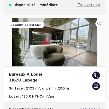
Disponibilité :
Immédiate
En savoir plus
Location de bureaux
Ajoute
Bureaux A Louer
31670 Labege
Surface :
2 109 m², div. min. 200 m²
Loyer :
125 € HTHC/m²/an