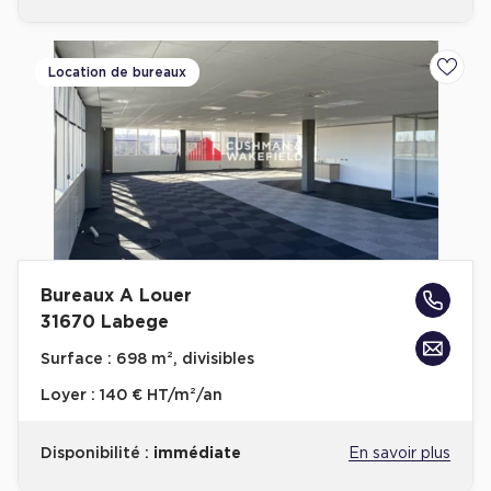
Location de bureaux
Ajoute
Bureaux A Louer
31670 Labege
Surface :
698 m², divisibles
Loyer :
140 € HT/m²/an
Disponibilité :
immédiate
En savoir plus