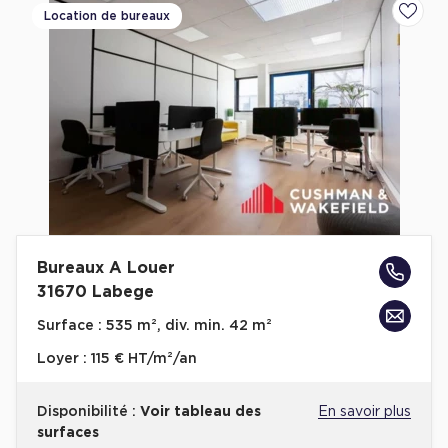
Location de bureaux
Ajoute
Bureaux A Louer
31670 Labege
Surface :
535 m², div. min. 42 m²
Loyer :
115 € HT/m²/an
Disponibilité :
Voir tableau des
En savoir plus
surfaces