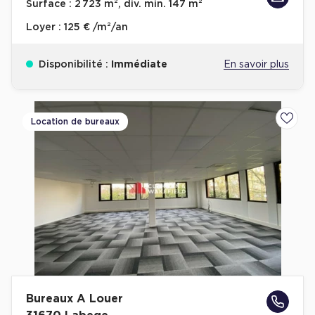
Surface :
2 723 m², div. min. 147 m²
Loyer :
125 € /m²/an
Disponibilité :
Immédiate
En savoir plus
Location de bureaux
Ajoute
Bureaux A Louer