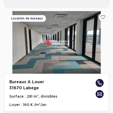
Cas Clients
Location de bureaux
Ajoute
Bureaux A Louer
31670 Labege
Surface :
281 m², divisibles
Loyer :
160 € /m²/an