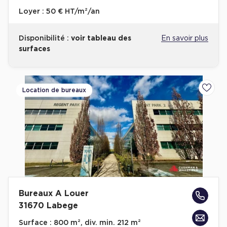
Loyer :
50 € HT/m²/an
Disponibilité :
voir tableau des
En savoir plus
surfaces
Location de bureaux
Ajoute
Bureaux A Louer
31670 Labege
Surface :
800 m², div. min. 212 m²