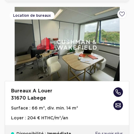
Location de bureaux
Ajoute
Bureaux A Louer
31670 Labege
Surface :
66 m², div. min. 14 m²
Loyer :
204 € HTHC/m²/an