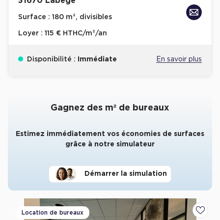
31670 Labege
Surface :
180 m², divisibles
Loyer :
115 € HTHC/m²/an
Disponibilité :
Immédiate
En savoir plus
Gagnez des m² de bureaux
Estimez immédiatement vos économies de surfaces
grâce à notre simulateur
Démarrer la simulation
Location de bureaux
Ajoute