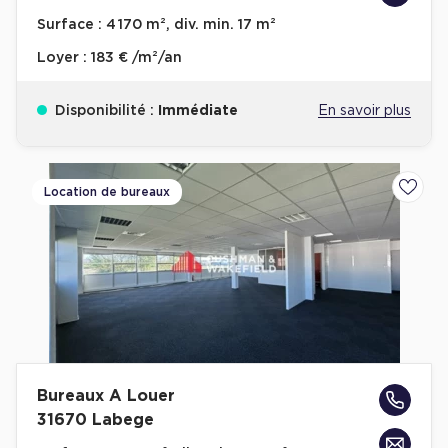
Surface :
4 170 m², div. min. 17 m²
Loyer :
183 € /m²/an
Disponibilité :
Immédiate
En savoir plus
Location de bureaux
Ajoute
Bureaux A Louer
31670 Labege