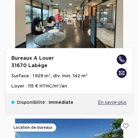
Bureaux A Louer
31670 Labège
Surface :
1 929 m², div. min. 142 m²
Loyer :
115 € HTHC/m²/an
Disponibilité :
Immédiate
En savoir plus
Location de bureaux
Ajoute