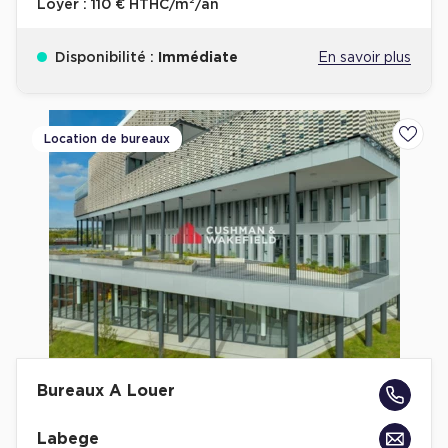
Loyer :
110 € HTHC/m²/an
Disponibilité :
Immédiate
En savoir plus
Location de bureaux
Ajoute
Bureaux A Louer
Labege