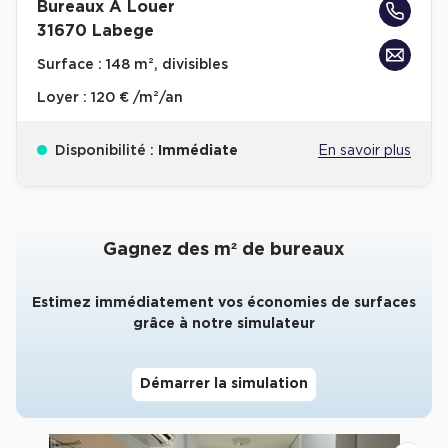
Bureaux A Louer
31670 Labege
Collections de Logistique
Surface :
148 m², divisibles
Logistique urbaine
Loyer :
120 € /m²/an
Entrepôts Messagerie
Entrepôts logistique classe A
Disponibilité :
Immédiate
En savoir plus
Entrepôts XXL
Gagnez des m² de bureaux
Location de Commerces
Estimez immédiatement vos économies de surfaces
grâce à notre simulateur
Location de Commerces à Paris
Location de Commerces à Bordeaux
Démarrer la simulation
Location de Commerces à Toulouse
Location de Commerces à Reims