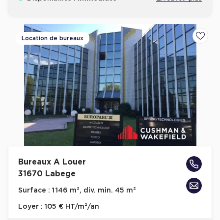
Location de bureaux
Ajoute
Bureaux A Louer
31670 Labege
Surface :
1 146 m², div. min. 45 m²
Loyer :
105 € HT/m²/an