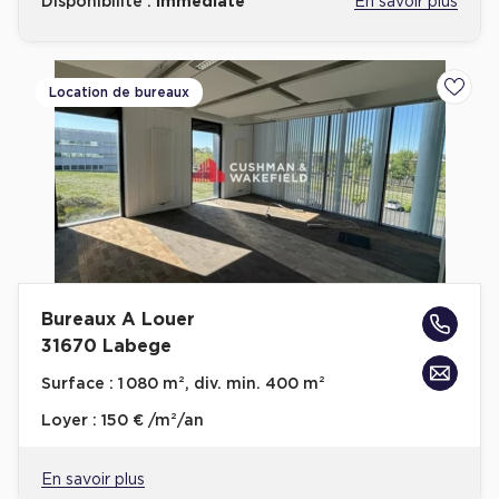
Disponibilité :
immédiate
En savoir plus
Location de bureaux
Ajoute
Bureaux A Louer
31670 Labege
Surface :
1 080 m², div. min. 400 m²
Loyer :
150 € /m²/an
En savoir plus