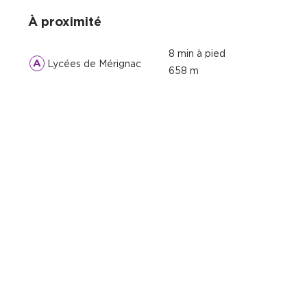
À proximité
8 min à pied
A
Lycées de Mérignac
658 m