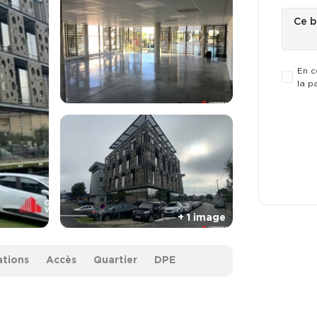
En c
la p
ations
Accès
Quartier
DPE