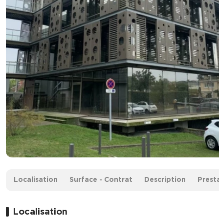
Surface :
198 m²
Localisation
Surface - Contrat
Description
Prest
Loyer :
150 € HT/m²/an
Localisation