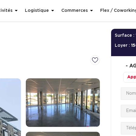
ivités
Logistique
Commerces
Flex / Coworkin
Surface :
Loyer :
15
-
AG
App