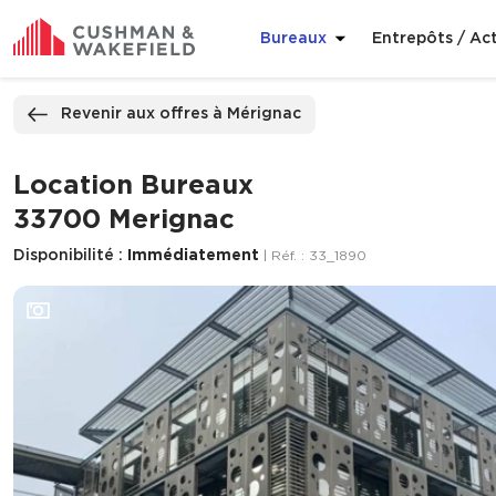
Bureaux
Entrepôts / Act
ppeler
Nous contacter
Revenir aux offres à Mérignac
Location Bureaux
33700 Merignac
Disponibilité :
Immédiatement
| Réf. : 33_1890