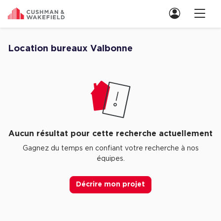
Nous contacter
Location bureaux Valbonne
Découvrez nos Aucune annonce pour location bureaux Valbonne
Location de Bureaux
Location de Bureaux à Paris
Location de Bureaux à Lyon
Location de Bureaux à Marseille
Aucun résultat pour cette recherche actuellement
Location de Bureaux à Rennes
Gagnez du temps en confiant votre recherche à nos
équipes.
Achat de Bureaux
Achat de Bureaux à Paris
Décrire mon projet
Achat de Bureaux à Lyon
Achat de Bureaux à Marseille