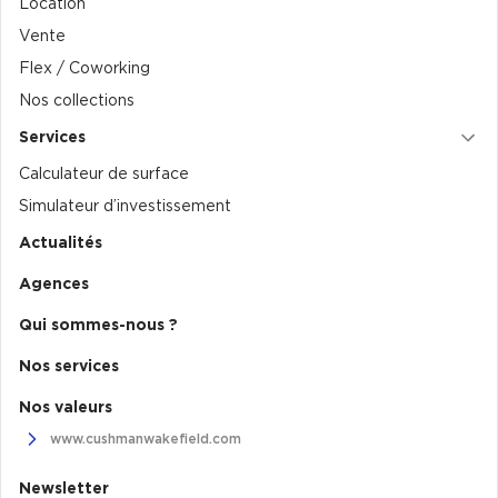
Location
Vente
Collections de Logistique
Flex / Coworking
Logistique urbaine
Nos collections
Entrepôts Messagerie
Services
Entrepôts logistique classe A
Calculateur de surface
Entrepôts XXL
Simulateur d’investissement
Actualités
Agences
Location de Commerces
Qui sommes-nous ?
Location de Commerces à Paris
Nos services
Location de Commerces à Bordeaux
Nos valeurs
Location de Commerces à Toulouse
www.cushmanwakefield.com
Location de Commerces à Reims
Newsletter