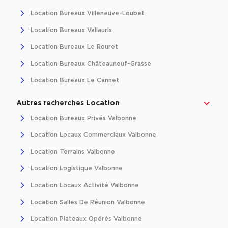
Location d'Entrepôts / Activités à Massy
Location Bureaux Villeneuve-Loubet
Location d'Entrepôts / Activités à Rennes
Location Bureaux Vallauris
Location d'Entrepôts / Activités à Besançon
Location Bureaux Le Rouret
Location Bureaux Châteauneuf-Grasse
Achat d'Entrepôts / Activités
Location Bureaux Le Cannet
Achat d'Entrepôts / Activités en Ille-et-Vilaine
Achat d'Entrepôts / Activités à Lyon
Autres recherches Location
Achat d'Entrepôts / Activités à Aubagne
Location Bureaux Privés Valbonne
Achat d'Entrepôts / Activités à Toulouse
Location Locaux Commerciaux Valbonne
Achat d'Entrepôts / Activités à Dijon
Location Terrains Valbonne
Location Logistique Valbonne
Collections d'Entrepôts / Activités
Location Locaux Activité Valbonne
Entrepôts et Locaux d'activités indépendants
Location Salles De Réunion Valbonne
Entrepôts et Locaux d'activités avec quai de
chargement
Location Plateaux Opérés Valbonne