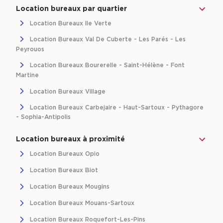
Achat de Bureaux à Rennes
Location bureaux par quartier
Location Bureaux Ile Verte
Collections de Bureaux
Location Bureaux Val De Cuberte - Les Parés - Les
Hôtels particuliers
Peyrouos
Immeuble indépendant
Location Bureaux Bourerelle - Saint-Hélène - Font
Martine
Bureaux certifiés - Environnement
Location Bureaux Village
Immeuble de bureaux avec services
Location Bureaux Carbejaire - Haut-Sartoux - Pythagore
Location bureaux Bellecour - Cordeliers (Lyon)
- Sophia-Antipolis
Haussmanniens
Location bureaux à proximité
Location Bureaux Opio
Location Bureaux Biot
Location d'Entrepôts / Activités
Location Bureaux Mougins
Location d'Entrepôts / Activités à Aix-en-Provence
Location Bureaux Mouans-Sartoux
Location d'Entrepôts / Activités à Saint-Priest
Location Bureaux Roquefort-Les-Pins