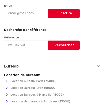
Achat de Commerces
Email
Achat de Commerces à Nîmes
S’inscrire
Achat de Commerces à Toulouse
Achat de Commerces à Marseille
Recherche par référence
Achat de Commerces à Dijon
Référence
Rechercher
Bureaux privés
Bureaux
Bureaux privés à Paris
Location de bureaux
Bureaux privés à Lyon
Location bureaux Paris (75000)
Location Bureaux Lyon (69000)
Bureaux privés à Marseille
Location Bureaux à Marseille (13000)
Bureaux privés à Neuilly-sur-Seine
Location de bureaux à Bordeaux (33000)
Bureaux privés à Lille