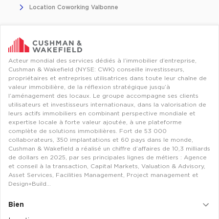
Entrepôts et Locaux d'activités - Programmes neufs
Location Coworking Valbonne
Acteur mondial des services dédiés à l’immobilier d’entreprise,
Location de plateformes Logistique
Cushman & Wakefield (NYSE: CWK) conseille investisseurs,
propriétaires et entreprises utilisatrices dans toute leur chaîne de
Location de plateformes Logistique à Aulnay-sous-Bois
valeur immobilière, de la réflexion stratégique jusqu’à
l’aménagement des locaux. Le groupe accompagne ses clients
Location de plateformes Logistique à Amiens
utilisateurs et investisseurs internationaux, dans la valorisation de
leurs actifs immobiliers en combinant perspective mondiale et
Location de plateformes Logistique à Marseille
expertise locale à forte valeur ajoutée, à une plateforme
Location de plateformes Logistique à Le Havre
complète de solutions immobilières. Fort de 53 000
collaborateurs, 350 implantations et 60 pays dans le monde,
Cushman & Wakefield a réalisé un chiffre d’affaires de 10,3 milliards
Achat de plateformes Logistique
de dollars en 2025, par ses principales lignes de métiers : Agence
et conseil à la transaction, Capital Markets, Valuation & Advisory,
Achat de plateformes Logistique en Bretagne
Asset Services, Facilities Management, Project management et
Design+Build…
Achat de plateformes Logistique à Lyon
Achat de plateformes Logistique à Marseille
Bien
Achat de plateformes Logistique à Dijon