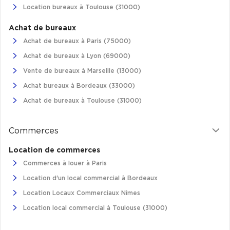
Location bureaux à Toulouse (31000)
Plateaux opérés
Achat de bureaux
Plateaux opérés à Paris
Achat de bureaux à Paris (75000)
Plateaux opérés à Lyon
Achat de bureaux à Lyon (69000)
Plateaux opérés à Neuilly-sur-Seine
Vente de bureaux à Marseille (13000)
Achat bureaux à Bordeaux (33000)
Plateaux opérés à Saint-Ouen
Achat de bureaux à Toulouse (31000)
Plateaux opérés à Boulogne-Billancourt
Collections Flex / Coworking
Commerces
Bureaux privés avec terrasse
Location de commerces
Commerces à louer à Paris
Location d'un local commercial à Bordeaux
Location Locaux Commerciaux Nîmes
Guide & Conseils
Location local commercial à Toulouse (31000)
Livrets blancs & Études