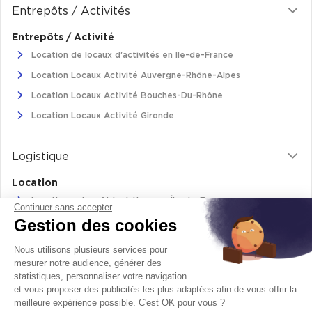
Entrepôts / Activités
Cas Clients
Entrepôts / Activité
Location de locaux d'activités en Ile-de-France
Location Locaux Activité Auvergne-Rhône-Alpes
Location Locaux Activité Bouches-Du-Rhône
Location Locaux Activité Gironde
Logistique
Location
Location entrepôt logistique en Île-de-France
Continuer sans accepter
Gestion des cookies
Location entrepôt logistique Pas-de-Calais
Location de bâtiments logistiques en Auvergne-Rhône-Alpes
Nous utilisons plusieurs services pour
Location Logistique Bouches-Du-Rhône
mesurer notre audience, générer des
statistiques, personnaliser votre navigation
et vous proposer des publicités les plus adaptées afin de vous offrir la
meilleure expérience possible. C'est OK pour vous ?