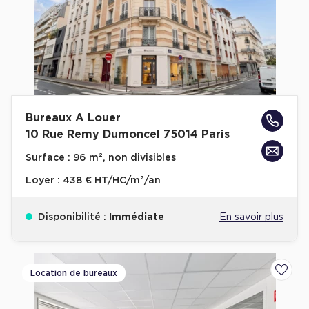
Achat de Commerces
Achat de Commerces à Nîmes
Achat de Commerces à Toulouse
Achat de Commerces à Marseille
Achat de Commerces à Dijon
Bureaux A Louer
10 Rue Remy Dumoncel 75014 Paris
Surface :
96 m², non divisibles
Loyer :
438 € HT/HC/m²/an
Bureaux privés
Bureaux privés à Paris
Disponibilité :
Immédiate
En savoir plus
Bureaux privés à Lyon
Bureaux privés à Marseille
Location de bureaux
Ajoute
Bureaux privés à Neuilly-sur-Seine
Bureaux privés à Lille