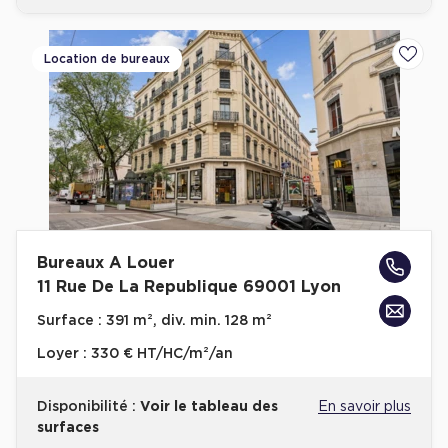
Location de bureaux
Ajoute
Bureaux A Louer
11 Rue De La Republique 69001 Lyon
Surface :
391 m², div. min. 128 m²
Loyer :
330 € HT/HC/m²/an
Disponibilité :
Voir le tableau des
En savoir plus
surfaces