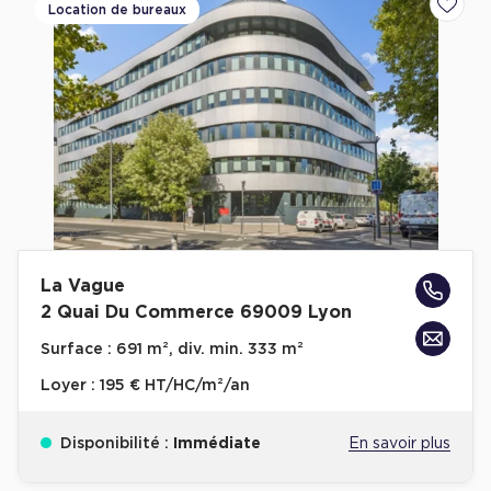
Location de bureaux
Ajoute
La Vague
2 Quai Du Commerce 69009 Lyon
Surface :
691 m², div. min. 333 m²
Loyer :
195 € HT/HC/m²/an
Disponibilité :
Immédiate
En savoir plus