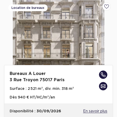
Location de bureaux
Ajoute
Bureaux A Louer
3 Rue Troyon 75017 Paris
Surface :
2 521 m², div. min. 318 m²
Dès
940 € HT/HC/m²/an
Disponibilité :
30/09/2026
En savoir plus