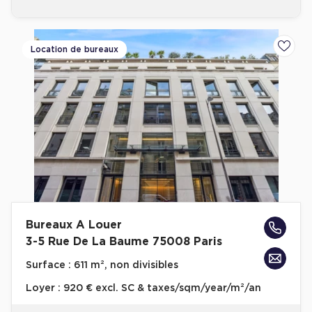
Location de bureaux
Ajoute
Bureaux A Louer
3-5 Rue De La Baume 75008 Paris
Surface :
611 m², non divisibles
Loyer :
920 € excl. SC & taxes/sqm/year/m²/an