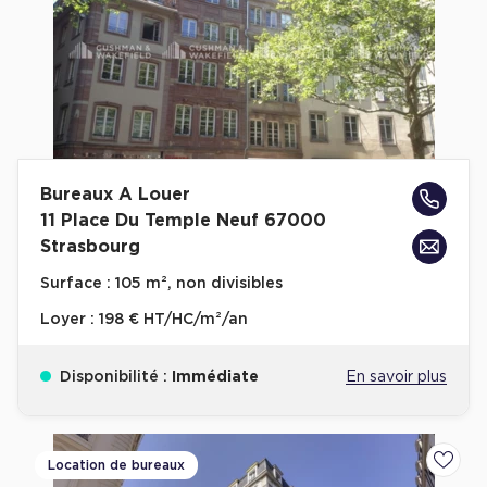
Bureaux A Louer
11 Place Du Temple Neuf 67000
Strasbourg
Surface :
105 m², non divisibles
Loyer :
198 € HT/HC/m²/an
Disponibilité :
Immédiate
En savoir plus
Location de bureaux
Ajoute