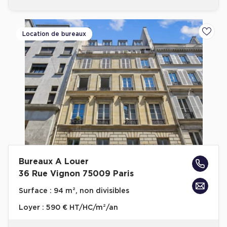
Location de bureaux
Ajoute
Bureaux A Louer
36 Rue Vignon 75009 Paris
Surface :
94 m², non divisibles
Loyer :
590 € HT/HC/m²/an