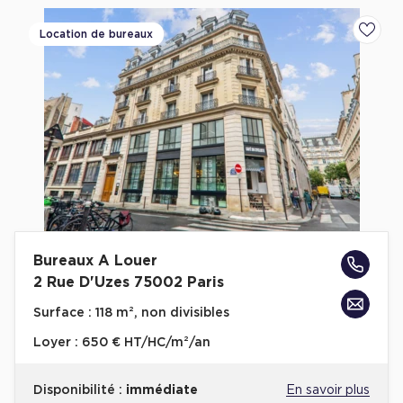
Location de bureaux
Ajoute
Bureaux A Louer
2 Rue D'Uzes 75002 Paris
Surface :
118 m², non divisibles
Loyer :
650 € HT/HC/m²/an
Disponibilité :
immédiate
En savoir plus