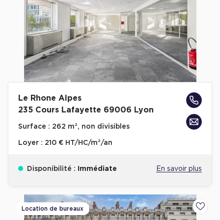
Plateaux opérés
Plateaux opérés à Paris
Plateaux opérés à Lyon
Plateaux opérés à Neuilly-sur-Seine
Plateaux opérés à Saint-Ouen
Le Rhone Alpes
Plateaux opérés à Boulogne-Billancourt
235 Cours Lafayette 69006 Lyon
Collections Flex / Coworking
Surface :
262 m², non divisibles
Bureaux privés avec terrasse
Loyer :
210 € HT/HC/m²/an
Disponibilité :
Immédiate
En savoir plus
Guide & Conseils
Location de bureaux
Ajoute
Livrets blancs & Études