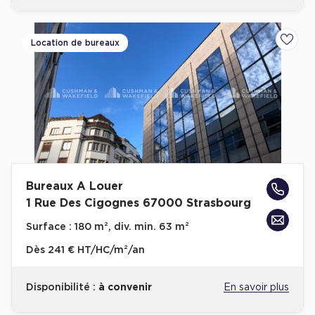
Location de bureaux
Ajoute
Bureaux A Louer
1 Rue Des Cigognes 67000 Strasbourg
Surface :
180 m², div. min. 63 m²
Dès
241 € HT/HC/m²/an
Disponibilité :
à convenir
En savoir plus