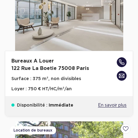
Bureaux A Louer
122 Rue La Boetie 75008 Paris
Surface :
375 m², non divisibles
Loyer :
750 € HT/HC/m²/an
Disponibilité :
Immédiate
En savoir plus
Location de bureaux
Ajoute