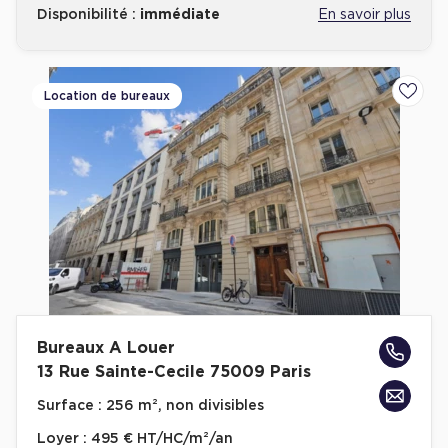
Disponibilité :
immédiate
En savoir plus
Location de bureaux
Ajoute
Bureaux A Louer
13 Rue Sainte-Cecile 75009 Paris
Surface :
256 m², non divisibles
Loyer :
495 € HT/HC/m²/an