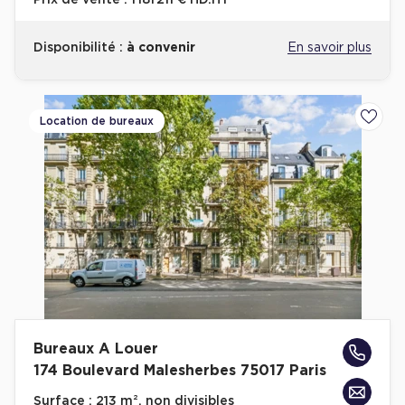
Prix de vente :
1 181 211 € HD.HT
Disponibilité :
à convenir
En savoir plus
Location de bureaux
Ajoute
Bureaux A Louer
174 Boulevard Malesherbes 75017 Paris
Surface :
213 m², non divisibles