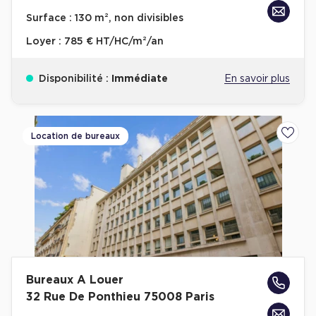
Achat de Bureaux à Rennes
Surface :
130 m², non divisibles
Collections de Bureaux
Loyer :
785 € HT/HC/m²/an
Hôtels particuliers
Disponibilité :
Immédiate
En savoir plus
Immeuble indépendant
Bureaux certifiés - Environnement
Immeuble de bureaux avec services
Location de bureaux
Ajoute
Location bureaux Bellecour - Cordeliers (Lyon)
Haussmanniens
Location d'Entrepôts / Activités
Bureaux A Louer
Location d'Entrepôts / Activités à Aix-en-Provence
32 Rue De Ponthieu 75008 Paris
Location d'Entrepôts / Activités à Saint-Priest