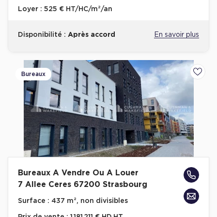
Loyer :
525 € HT/HC/m²/an
Disponibilité :
Après accord
En savoir plus
Bureaux
Ajoute
Bureaux A Vendre Ou A Louer
7 Allee Ceres 67200 Strasbourg
Surface :
437 m², non divisibles