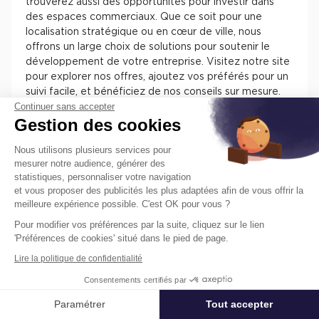
trouverez aussi des opportunités pour investir dans
des espaces commerciaux. Que ce soit pour une
localisation stratégique ou en cœur de ville, nous
offrons un large choix de solutions pour soutenir le
développement de votre entreprise. Visitez notre site
pour explorer nos offres, ajoutez vos préférés pour un
suivi facile, et bénéficiez de nos conseils sur mesure.
Continuer sans accepter
Chez Cushman & Wakefield, nous nous engageons à
Gestion des cookies
vous assister dans la sélection de l'espace parfait pour
votre activité.
Nous utilisons plusieurs services pour
mesurer notre audience, générer des
statistiques, personnaliser votre navigation
et vous proposer des publicités les plus adaptées afin de vous offrir la
meilleure expérience possible. C'est OK pour vous ?
Pour modifier vos préférences par la suite, cliquez sur le lien
Trouvez facilement nos annonces de
'Préférences de cookies' situé dans le pied de page.
locaux à louer ou à vendre en France
Lire la politique de confidentialité
pour installer votre entreprise.
Consentements certifiés par
Les différentes offres de locaux en France présentent
des atouts pour installer votre entreprise. Vous
Paramétrer
Tout accepter
Affiner ma recherche
trouverez des informations concernant l’actif, des
prestations, des aménagements, des accès et des