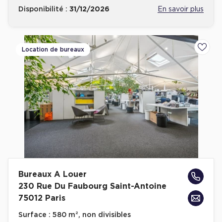
Disponibilité :
31/12/2026
En savoir plus
Location de bureaux
Ajoute
Bureaux A Louer
230 Rue Du Faubourg Saint-Antoine
75012 Paris
Surface :
580 m², non divisibles