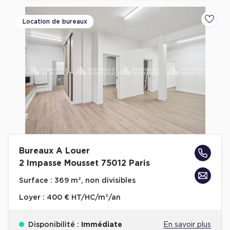
Location de bureaux
Ajoute
Bureaux A Louer
2 Impasse Mousset 75012 Paris
Surface :
369 m², non divisibles
Loyer :
400 € HT/HC/m²/an
Disponibilité :
Immédiate
En savoir plus