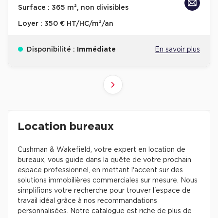
Surface :
365 m², non divisibles
Loyer :
350 € HT/HC/m²/an
Disponibilité :
Immédiate
En savoir plus
10
4
6
8
9
2
3
5
7
1
Suivant
41+
61+
81+
21+
31+
51+
71+
11+
1+
Revenir à l'accueil -
Immobilier entreprise
Location Bureaux
Résultats de recherch
Location bureaux
Cushman & Wakefield, votre expert en location de
bureaux, vous guide dans la quête de votre prochain
espace professionnel, en mettant l'accent sur des
solutions immobilières commerciales sur mesure. Nous
simplifions votre recherche pour trouver l'espace de
travail idéal grâce à nos recommandations
personnalisées. Notre catalogue est riche de plus de