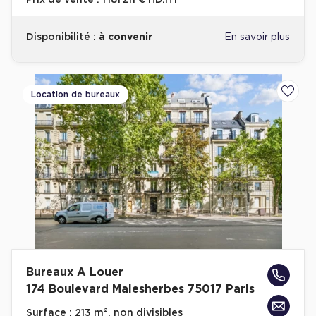
Prix de vente :
1 181 211 € HD.HT
Disponibilité :
à convenir
En savoir plus
Location de bureaux
Ajoute
Bureaux A Louer
174 Boulevard Malesherbes 75017 Paris
Surface :
213 m², non divisibles