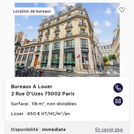
Location de bureaux
Ajoute
Bureaux A Louer
2 Rue D'Uzes 75002 Paris
Surface :
118 m², non divisibles
Loyer :
650 € HT/HC/m²/an
Disponibilité :
immédiate
En savoir plus