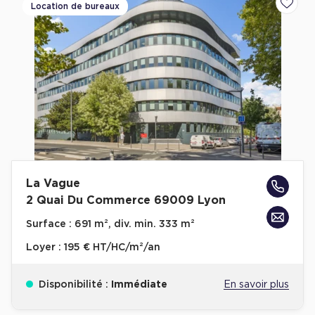
Location de bureaux
Ajoute
La Vague
2 Quai Du Commerce 69009 Lyon
Surface :
691 m², div. min. 333 m²
Loyer :
195 € HT/HC/m²/an
Disponibilité :
Immédiate
En savoir plus