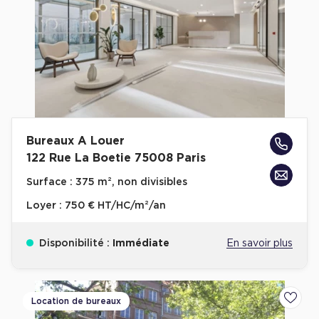
Bureaux A Louer
122 Rue La Boetie 75008 Paris
Surface :
375 m², non divisibles
Loyer :
750 € HT/HC/m²/an
Disponibilité :
Immédiate
En savoir plus
Location de bureaux
Ajoute