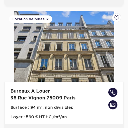
Location de bureaux
Ajoute
Bureaux A Louer
36 Rue Vignon 75009 Paris
Surface :
94 m², non divisibles
Loyer :
590 € HT.HC /m²/an