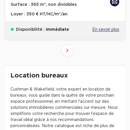
Surface :
365 m², non divisibles
Loyer :
350 € HT/HC/m²/an
Disponibilité :
Immédiate
En savoir plus
10
4
6
8
9
2
3
5
7
1
Suivant
41+
61+
81+
21+
31+
51+
71+
11+
1+
Revenir à l'accueil -
Immobilier entreprise
Location Bureaux
Résultats de recherch
Location bureaux
Cushman & Wakefield, votre expert en location de
bureaux, vous guide dans la quête de votre prochain
espace professionnel, en mettant l'accent sur des
solutions immobilières commerciales sur mesure. Nous
simplifions votre recherche pour trouver l'espace de
travail idéal grâce à nos recommandations
personnalisées. Notre catalogue est riche de plus de