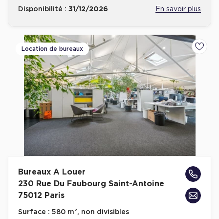
Disponibilité :
31/12/2026
En savoir plus
Location de bureaux
Ajoute
Bureaux A Louer
230 Rue Du Faubourg Saint-Antoine
75012 Paris
Surface :
580 m², non divisibles