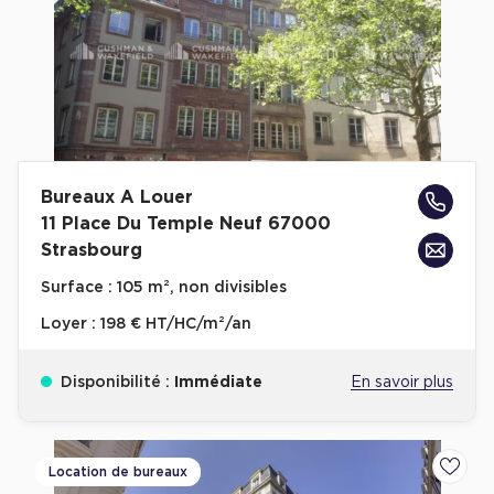
Bureaux A Louer
11 Place Du Temple Neuf 67000
Strasbourg
Surface :
105 m², non divisibles
Loyer :
198 € HT/HC/m²/an
Disponibilité :
Immédiate
En savoir plus
Location de bureaux
Ajoute