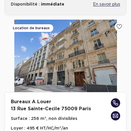
Disponibilité :
immédiate
En savoir plus
Location de bureaux
Ajoute
Bureaux A Louer
13 Rue Sainte-Cecile 75009 Paris
Surface :
256 m², non divisibles
Loyer :
495 € HT/HC/m²/an