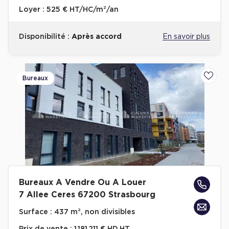
Loyer :
525 € HT/HC/m²/an
Disponibilité :
Après accord
En savoir plus
Bureaux
Ajoute
Bureaux A Vendre Ou A Louer
7 Allee Ceres 67200 Strasbourg
Surface :
437 m², non divisibles