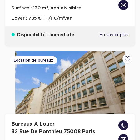
Achat de Bureaux à Rennes
Surface :
130 m², non divisibles
Collections de Bureaux
Loyer :
785 € HT/HC/m²/an
Hôtels particuliers
Disponibilité :
Immédiate
En savoir plus
Immeuble indépendant
Bureaux certifiés - Environnement
Immeuble de bureaux avec services
Location de bureaux
Ajoute
Location bureaux Bellecour - Cordeliers (Lyon)
Haussmanniens
Location d'Entrepôts / Activités
Bureaux A Louer
Location d'Entrepôts / Activités à Aix-en-Provence
32 Rue De Ponthieu 75008 Paris
Location d'Entrepôts / Activités à Saint-Priest