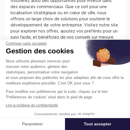
trouverez aussi des opportunités pour investir dans
des espaces commerciaux. Que ce soit pour une
localisation stratégique ou en cœur de ville, nous
offrons un large choix de solutions pour soutenir le
développement de votre entreprise. Visitez notre site
pour explorer nos offres, ajoutez vos préférés pour un
suivi facile, et bénéficiez de nos conseils sur mesure.
Continuer sans accepter
Chez Cushman & Wakefield, nous nous engageons à
Gestion des cookies
vous assister dans la sélection de l'espace parfait pour
votre activité.
Nous utilisons plusieurs services pour
mesurer notre audience, générer des
statistiques, personnaliser votre navigation
et vous proposer des publicités les plus adaptées afin de vous offrir la
meilleure expérience possible. C'est OK pour vous ?
Pour modifier vos préférences par la suite, cliquez sur le lien
Trouvez facilement nos annonces de
'Préférences de cookies' situé dans le pied de page.
locaux à louer ou à vendre en France
Lire la politique de confidentialité
pour installer votre entreprise.
Consentements certifiés par
Les différentes offres de locaux en France présentent
des atouts pour installer votre entreprise. Vous
Paramétrer
Tout accepter
Affiner ma recherche
trouverez des informations concernant l’actif, des
prestations, des aménagements, des accès et des