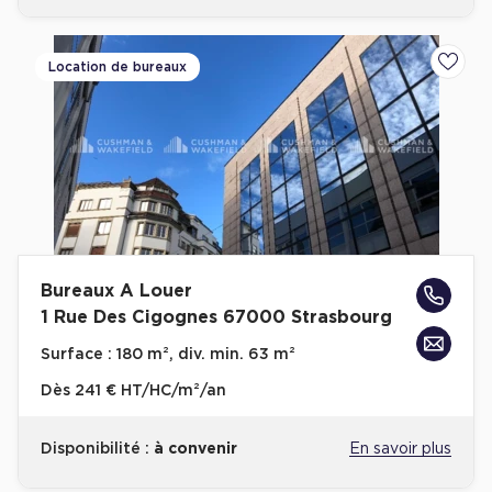
Location de bureaux
Ajoute
Bureaux A Louer
1 Rue Des Cigognes 67000 Strasbourg
Surface :
180 m², div. min. 63 m²
Dès
241 € HT/HC/m²/an
Disponibilité :
à convenir
En savoir plus