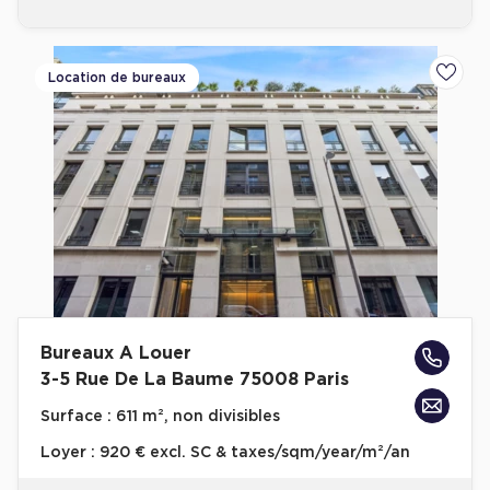
Location de bureaux
Ajoute
Bureaux A Louer
3-5 Rue De La Baume 75008 Paris
Surface :
611 m², non divisibles
Loyer :
920 € excl. SC & taxes/sqm/year/m²/an