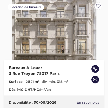
Location de bureaux
Ajoute
Bureaux A Louer
3 Rue Troyon 75017 Paris
Surface :
2 521 m², div. min. 318 m²
Dès
940 € HT/HC/m²/an
Disponibilité :
30/09/2026
En savoir plus