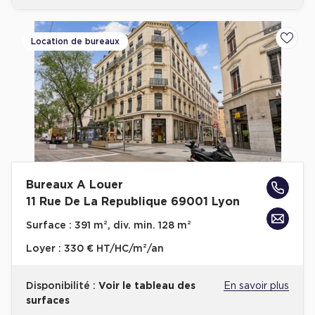
Location de bureaux
Ajoute
Bureaux A Louer
11 Rue De La Republique 69001 Lyon
Surface :
391 m², div. min. 128 m²
Loyer :
330 € HT/HC/m²/an
Disponibilité :
Voir le tableau des
En savoir plus
surfaces