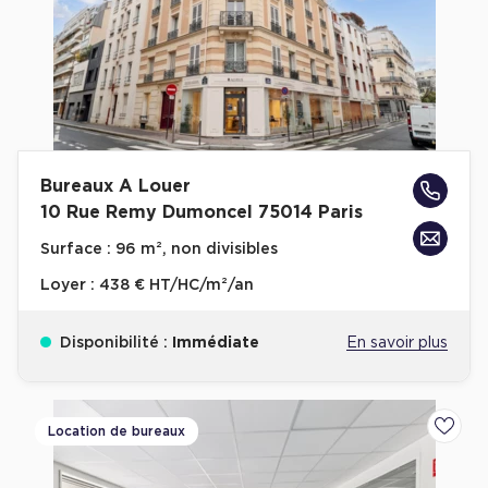
Achat de Commerces
Achat de Commerces à Nîmes
Achat de Commerces à Toulouse
Achat de Commerces à Marseille
Achat de Commerces à Dijon
Bureaux A Louer
10 Rue Remy Dumoncel 75014 Paris
Surface :
96 m², non divisibles
Loyer :
438 € HT/HC/m²/an
Bureaux privés
Bureaux privés à Paris
Disponibilité :
Immédiate
En savoir plus
Bureaux privés à Lyon
Bureaux privés à Marseille
Location de bureaux
Ajoute
Bureaux privés à Neuilly-sur-Seine
Bureaux privés à Lille