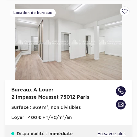
Location de bureaux
Ajoute
Bureaux A Louer
2 Impasse Mousset 75012 Paris
Surface :
369 m², non divisibles
Loyer :
400 € HT/HC/m²/an
Disponibilité :
Immédiate
En savoir plus