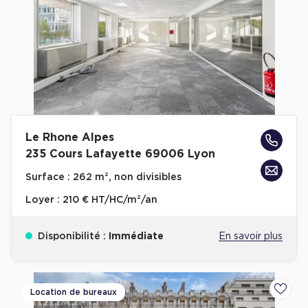
Plateaux opérés
Plateaux opérés à Paris
Plateaux opérés à Lyon
Plateaux opérés à Neuilly-sur-Seine
Plateaux opérés à Saint-Ouen
Le Rhone Alpes
Plateaux opérés à Boulogne-Billancourt
235 Cours Lafayette 69006 Lyon
Collections Flex / Coworking
Surface :
262 m², non divisibles
Bureaux privés avec terrasse
Loyer :
210 € HT/HC/m²/an
Disponibilité :
Immédiate
En savoir plus
Guide & Conseils
Location de bureaux
Ajoute
Livrets blancs & Études