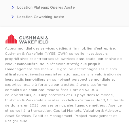
Entrepôts et Locaux d'activités - Programmes neufs
Location Plateaux Opérés Aoste
Location Coworking Aoste
Location de plateformes Logistique
Location de plateformes Logistique à Aulnay-sous-Bois
Acteur mondial des services dédiés à l’immobilier d’entreprise,
Cushman & Wakefield (NYSE: CWK) conseille investisseurs,
Location de plateformes Logistique à Amiens
propriétaires et entreprises utilisatrices dans toute leur chaîne de
valeur immobilière, de la réflexion stratégique jusqu’à
Location de plateformes Logistique à Marseille
l’aménagement des locaux. Le groupe accompagne ses clients
utilisateurs et investisseurs internationaux, dans la valorisation de
Location de plateformes Logistique à Le Havre
leurs actifs immobiliers en combinant perspective mondiale et
expertise locale à forte valeur ajoutée, à une plateforme
Achat de plateformes Logistique
complète de solutions immobilières. Fort de 53 000
collaborateurs, 350 implantations et 60 pays dans le monde,
Achat de plateformes Logistique en Bretagne
Cushman & Wakefield a réalisé un chiffre d’affaires de 10,3 milliards
de dollars en 2025, par ses principales lignes de métiers : Agence
Achat de plateformes Logistique à Lyon
et conseil à la transaction, Capital Markets, Valuation & Advisory,
Asset Services, Facilities Management, Project management et
Achat de plateformes Logistique à Marseille
Design+Build…
Achat de plateformes Logistique à Dijon