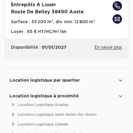
Entrepôts A Louer
Achat de Bureaux à Rennes
Route De Belley 38490 Aoste
Collections de Bureaux
Surface :
33 200 m², div. min. 12 800 m²
Hôtels particuliers
Loyer :
65 € HT/HC/m²/an
Immeuble indépendant
Bureaux certifiés - Environnement
Disponibilité :
01/01/2027
En savoir plus
Immeuble de bureaux avec services
Location bureaux Bellecour - Cordeliers (Lyon)
Revenir à l'accueil -
Immobilier entreprise
Location Logistique
Auvergne-Rhône-Al
Haussmanniens
Location logistique par quartier
Location logistique à proximité
Location Logistique Granieu
Location d'Entrepôts / Activités
Location Logistique Saint-Genix-Sur-Guiers
Location d'Entrepôts / Activités à Aix-en-Provence
Location Logistique Chimilin
Location d'Entrepôts / Activités à Saint-Priest