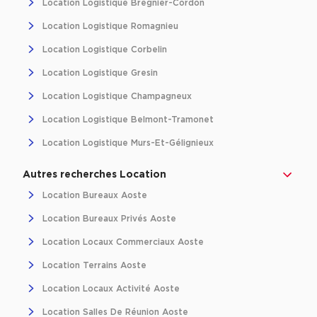
Location Logistique Brégnier-Cordon
Location d'Entrepôts / Activités à Massy
Location Logistique Romagnieu
Location d'Entrepôts / Activités à Rennes
Location Logistique Corbelin
Location d'Entrepôts / Activités à Besançon
Location Logistique Gresin
Achat d'Entrepôts / Activités
Location Logistique Champagneux
Achat d'Entrepôts / Activités en Ille-et-Vilaine
Location Logistique Belmont-Tramonet
Achat d'Entrepôts / Activités à Lyon
Location Logistique Murs-Et-Gélignieux
Achat d'Entrepôts / Activités à Aubagne
Autres recherches Location
Achat d'Entrepôts / Activités à Toulouse
Location Bureaux Aoste
Achat d'Entrepôts / Activités à Dijon
Location Bureaux Privés Aoste
Collections d'Entrepôts / Activités
Location Locaux Commerciaux Aoste
Entrepôts et Locaux d'activités indépendants
Location Terrains Aoste
Entrepôts et Locaux d'activités avec quai de
Location Locaux Activité Aoste
chargement
Location Salles De Réunion Aoste