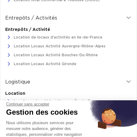
Location local commercial à Toulouse (31000)
Cas Clients
Entrepôts / Activités
Entrepôts / Activité
Location de locaux d'activités en Ile-de-France
Location Locaux Activité Auvergne-Rhône-Alpes
Location Locaux Activité Bouches-Du-Rhône
Location Locaux Activité Gironde
Logistique
Location
Location entrepôt logistique en Île-de-France
Continuer sans accepter
Gestion des cookies
Location entrepôt logistique Pas-de-Calais
Location de bâtiments logistiques en Auvergne-Rhône-Alpes
Nous utilisons plusieurs services pour
Location Logistique Bouches-Du-Rhône
mesurer notre audience, générer des
statistiques, personnaliser votre navigation