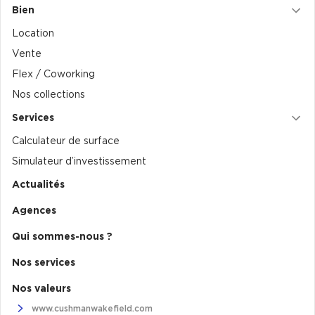
Bien
Collections de Logistique
Location
Logistique urbaine
Vente
Flex / Coworking
Entrepôts Messagerie
Nos collections
Entrepôts logistique classe A
Services
Entrepôts XXL
Calculateur de surface
Simulateur d’investissement
Actualités
Location de Commerces
Agences
Location de Commerces à Paris
Qui sommes-nous ?
Location de Commerces à Bordeaux
Nos services
Location de Commerces à Toulouse
Nos valeurs
Location de Commerces à Reims
www.cushmanwakefield.com