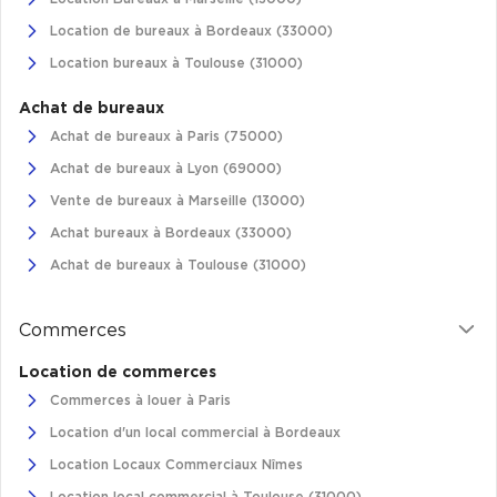
Location de bureaux à Bordeaux (33000)
Plateaux opérés
Location bureaux à Toulouse (31000)
Plateaux opérés à Paris
Achat de bureaux
Plateaux opérés à Lyon
Achat de bureaux à Paris (75000)
Plateaux opérés à Neuilly-sur-Seine
Achat de bureaux à Lyon (69000)
Plateaux opérés à Saint-Ouen
Vente de bureaux à Marseille (13000)
Plateaux opérés à Boulogne-Billancourt
Achat bureaux à Bordeaux (33000)
Achat de bureaux à Toulouse (31000)
Collections Flex / Coworking
Bureaux privés avec terrasse
Commerces
Location de commerces
Commerces à louer à Paris
Location d'un local commercial à Bordeaux
Guide & Conseils
Location Locaux Commerciaux Nîmes
Livrets blancs & Études