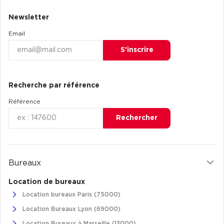
Achat de Commerces
Newsletter
Achat de Commerces à Nîmes
Email
Achat de Commerces à Toulouse
S’inscrire
Achat de Commerces à Marseille
Achat de Commerces à Dijon
Recherche par référence
Référence
Rechercher
Bureaux privés
Bureaux privés à Paris
Bureaux
Bureaux privés à Lyon
Location de bureaux
Bureaux privés à Marseille
Location bureaux Paris (75000)
Bureaux privés à Neuilly-sur-Seine
Location Bureaux Lyon (69000)
Bureaux privés à Lille
Location Bureaux à Marseille (13000)