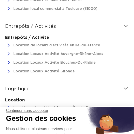
Location Locaux Commerciaux Nîmes
Location local commercial à Toulouse (31000)
Entrepôts / Activités
Entrepôts / Activité
Location de locaux d'activités en Ile-de-France
Location Locaux Activité Auvergne-Rhône-Alpes
Location Locaux Activité Bouches-Du-Rhône
Location Locaux Activité Gironde
Logistique
Location
Location entrepôt logistique en Île-de-France
Continuer sans accepter
Gestion des cookies
Location entrepôt logistique Pas-de-Calais
Location de bâtiments logistiques en Auvergne-Rhône-Alpes
Nous utilisons plusieurs services pour
Location Logistique Bouches-Du-Rhône