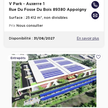
V Park - Auxerre 1
Achat de Bureaux à Rennes
Rue Du Fosse Du Bois 89380 Appoigny
Collections de Bureaux
Surface :
25 412 m², non divisibles
Hôtels particuliers
Prix
Nous consulter
Immeuble indépendant
Bureaux certifiés - Environnement
Disponibilité :
31/08/2027
En savoir plus
Immeuble de bureaux avec services
Location bureaux Bellecour - Cordeliers (Lyon)
Entrepôts
Ajoute
Haussmanniens
Location d'Entrepôts / Activités
Location d'Entrepôts / Activités à Aix-en-Provence
Location d'Entrepôts / Activités à Saint-Priest