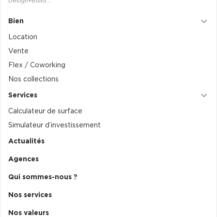
Design+Build…
Achat de Commerces
Bien
Achat de Commerces à Nîmes
Location
Achat de Commerces à Toulouse
Vente
Achat de Commerces à Marseille
Flex / Coworking
Achat de Commerces à Dijon
Nos collections
Services
Calculateur de surface
Simulateur d’investissement
Bureaux privés
Actualités
Bureaux privés à Paris
Agences
Bureaux privés à Lyon
Qui sommes-nous ?
Bureaux privés à Marseille
Nos services
Bureaux privés à Neuilly-sur-Seine
Nos valeurs
Bureaux privés à Lille