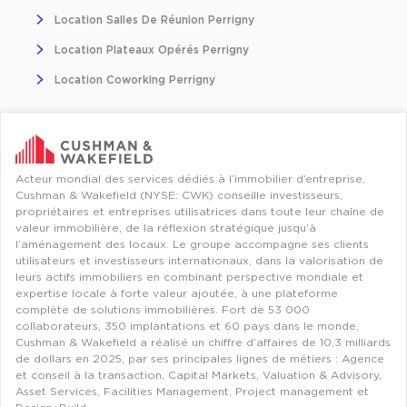
Location Salles De Réunion Perrigny
Collections de Logistique
Location Plateaux Opérés Perrigny
Logistique urbaine
Location Coworking Perrigny
Entrepôts Messagerie
Entrepôts logistique classe A
Entrepôts XXL
Acteur mondial des services dédiés à l’immobilier d’entreprise,
Cushman & Wakefield (NYSE: CWK) conseille investisseurs,
propriétaires et entreprises utilisatrices dans toute leur chaîne de
valeur immobilière, de la réflexion stratégique jusqu’à
l’aménagement des locaux. Le groupe accompagne ses clients
utilisateurs et investisseurs internationaux, dans la valorisation de
Location de Commerces
leurs actifs immobiliers en combinant perspective mondiale et
expertise locale à forte valeur ajoutée, à une plateforme
Location de Commerces à Paris
complète de solutions immobilières. Fort de 53 000
collaborateurs, 350 implantations et 60 pays dans le monde,
Location de Commerces à Bordeaux
Cushman & Wakefield a réalisé un chiffre d’affaires de 10,3 milliards
Location de Commerces à Toulouse
de dollars en 2025, par ses principales lignes de métiers : Agence
et conseil à la transaction, Capital Markets, Valuation & Advisory,
Location de Commerces à Reims
Asset Services, Facilities Management, Project management et