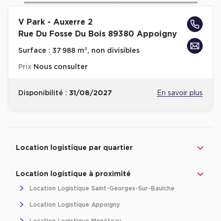
Location d'Entrepôts / Activités à Massy
V Park - Auxerre 2
Location d'Entrepôts / Activités à Rennes
Rue Du Fosse Du Bois 89380 Appoigny
Location d'Entrepôts / Activités à Besançon
Surface :
37 988 m², non divisibles
Achat d'Entrepôts / Activités
Prix
Nous consulter
Achat d'Entrepôts / Activités en Ille-et-Vilaine
Disponibilité :
31/08/2027
En savoir plus
Achat d'Entrepôts / Activités à Lyon
Achat d'Entrepôts / Activités à Aubagne
Revenir à l'accueil -
Achat d'Entrepôts / Activités à Toulouse
Immobilier entreprise
Location Logistique
Bourgogne-Franch
Achat d'Entrepôts / Activités à Dijon
Location logistique par quartier
Collections d'Entrepôts / Activités
Location logistique à proximité
Entrepôts et Locaux d'activités indépendants
Location Logistique Saint-Georges-Sur-Baulche
Entrepôts et Locaux d'activités avec quai de
Location Logistique Appoigny
chargement