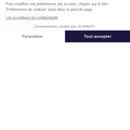
Pour modifier vos préférences par la suite, cliquez sur le lien
'Préférences de cookies' situé dans le pied de page.
Lire la politique de confidentialité
Consentements certifiés par
Appeler
Nous contacter
Paramétrer
Tout accepter
Un projet immobilier ?
Axeptio consent
Plateforme de Gestion du Consentement : Personnalisez vos Options
Vous souhaitez nous confier votre actif ?
Notre plateforme vous permet d'adapter et de gérer vos paramètres de 
Cushman & Wakefield vous aide à optimiser
votre immobilier.
Créer un projet
Immobilier entreprise
Location Logistique
Port-Saint-Louis-d