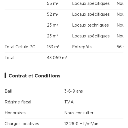
55 m²
Locaux spécifiques
Nous 
52 m²
Locaux spécifiques
Nous 
23 m²
Locaux techniques
Nous 
23 m²
Locaux spécifiques
Nous 
Total Cellule PC
153 m²
Entrepôts
56 €
Total
43 059 m²
Contrat et Conditions
Bail
3-6-9 ans
Régime fiscal
T.V.A.
Honoraires
Nous consulter
Charges locatives
12.26 € HT/m²/an