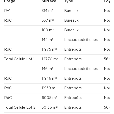
Étage
Surface
Type
Loye
R+1
314 m²
Bureaux
Nous 
RdC
337 m²
Bureaux
Nous 
100 m²
Bureaux
Nous 
144 m²
Locaux spécifiques
Nous 
RdC
11975 m²
Entrepôts
Nous 
Total Cellule Lot 1
12770 m²
Entrepôts
56 €
146 m²
Locaux spécifiques
Nous 
RdC
11946 m²
Entrepôts
Nous 
RdC
11939 m²
Entrepôts
Nous 
RdC
6005 m²
Entrepôts
Nous 
Total Cellule Lot 2
30136 m²
Entrepôts
56 €