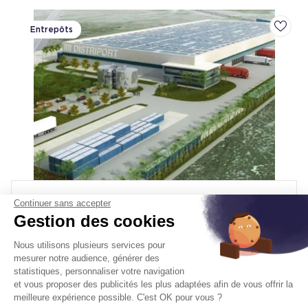
Entrepôts
Ajoute
Entrepôts A Louer
Continuer sans accepter
Gestion des cookies
13230 Port Saint Louis Du Rhone
Surface :
41 519 m², div. min. 6 000 m²
Nous utilisons plusieurs services pour
mesurer notre audience, générer des
Prix
Nous consulter
statistiques, personnaliser votre navigation
et vous proposer des publicités les plus adaptées afin de vous offrir la
meilleure expérience possible. C'est OK pour vous ?
Disponibilité :
31/08/2027
En savoir plus