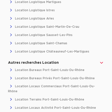
Location Logistique Martigues
Entrepôts et Locaux d'activités - Programmes neufs
Location Logistique Istres
Location Logistique Arles
Location Logistique Saint-Martin-De-Crau
Location de plateformes Logistique
Location Logistique Sausset-Les-Pins
Location de plateformes Logistique à Aulnay-sous-Bois
Location Logistique Saint-Chamas
Location de plateformes Logistique à Amiens
Location Logistique Châteauneuf-Les-Martigues
Location de plateformes Logistique à Marseille
Autres recherches Location
Location de plateformes Logistique à Le Havre
Location Bureaux Port-Saint-Louis-Du-Rhône
Achat de plateformes Logistique
Location Bureaux Privés Port-Saint-Louis-Du-Rhône
Achat de plateformes Logistique en Bretagne
Location Locaux Commerciaux Port-Saint-Louis-Du-
Rhône
Achat de plateformes Logistique à Lyon
Location Terrains Port-Saint-Louis-Du-Rhône
Achat de plateformes Logistique à Marseille
Location Locaux Activité Port-Saint-Louis-Du-Rhône
Achat de plateformes Logistique à Dijon