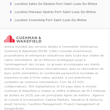
Location Salles De Réunion Port-Saint-Louis-Du-Rhône
Collections de Logistique
Location Plateaux Opérés Port-Saint-Louis-Du-Rhône
Logistique urbaine
Location Coworking Port-Saint-Louis-Du-Rhône
Entrepôts Messagerie
Entrepôts logistique classe A
Entrepôts XXL
Acteur mondial des services dédiés à l’immobilier d’entreprise,
Cushman & Wakefield (NYSE: CWK) conseille investisseurs,
propriétaires et entreprises utilisatrices dans toute leur chaîne de
valeur immobilière, de la réflexion stratégique jusqu’à
l’aménagement des locaux. Le groupe accompagne ses clients
utilisateurs et investisseurs internationaux, dans la valorisation de
Location de Commerces
leurs actifs immobiliers en combinant perspective mondiale et
expertise locale à forte valeur ajoutée, à une plateforme
Location de Commerces à Paris
complète de solutions immobilières. Fort de 53 000
collaborateurs, 350 implantations et 60 pays dans le monde,
Location de Commerces à Bordeaux
Cushman & Wakefield a réalisé un chiffre d’affaires de 10,3 milliards
de dollars en 2025, par ses principales lignes de métiers : Agence
Location de Commerces à Toulouse
et conseil à la transaction, Capital Markets, Valuation & Advisory,
Asset Services, Facilities Management, Project management et
Location de Commerces à Reims
Design+Build…