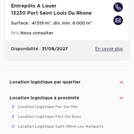
Entrepôts A Louer
Location d'Entrepôts / Activités à Massy
13230 Port Saint Louis Du Rhone
Location d'Entrepôts / Activités à Rennes
Surface :
41 519 m², div. min. 6 000 m²
Location d'Entrepôts / Activités à Besançon
Prix
Nous consulter
Achat d'Entrepôts / Activités
Achat d'Entrepôts / Activités en Ille-et-Vilaine
Disponibilité :
31/08/2027
En savoir plus
Achat d'Entrepôts / Activités à Lyon
Achat d'Entrepôts / Activités à Aubagne
Revenir à l'accueil -
Immobilier entreprise
Location Logistique
Provence-Alpes-Côt
Achat d'Entrepôts / Activités à Toulouse
Location logistique par quartier
Achat d'Entrepôts / Activités à Dijon
Location logistique à proximité
Collections d'Entrepôts / Activités
Location Logistique Fos-Sur-Mer
Entrepôts et Locaux d'activités indépendants
Location Logistique Port-De-Bouc
Entrepôts et Locaux d'activités avec quai de
Location Logistique Saint-Mitre-Les-Remparts
chargement