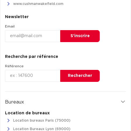
www.cushmanwakefield.com
Plateaux opérés
Newsletter
Plateaux opérés à Paris
Email
Plateaux opérés à Lyon
S’inscrire
Plateaux opérés à Neuilly-sur-Seine
Plateaux opérés à Saint-Ouen
Recherche par référence
Plateaux opérés à Boulogne-Billancourt
Référence
Collections Flex / Coworking
Rechercher
Bureaux privés avec terrasse
Bureaux
Location de bureaux
Guide & Conseils
Location bureaux Paris (75000)
Livrets blancs & Études
Location Bureaux Lyon (69000)