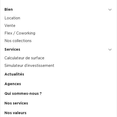
Achat de Commerces
Bien
Achat de Commerces à Nîmes
Location
Achat de Commerces à Toulouse
Vente
Achat de Commerces à Marseille
Flex / Coworking
Achat de Commerces à Dijon
Nos collections
Services
Calculateur de surface
Simulateur d’investissement
Bureaux privés
Actualités
Bureaux privés à Paris
Agences
Bureaux privés à Lyon
Qui sommes-nous ?
Bureaux privés à Marseille
Nos services
Bureaux privés à Neuilly-sur-Seine
Nos valeurs
Bureaux privés à Lille