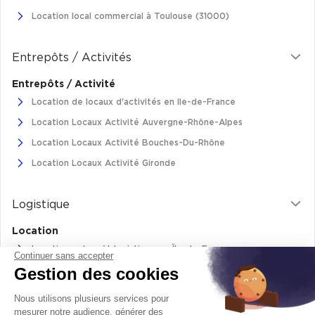
Location local commercial à Toulouse (31000)
Entrepôts / Activités
Entrepôts / Activité
Location de locaux d'activités en Ile-de-France
Location Locaux Activité Auvergne-Rhône-Alpes
Location Locaux Activité Bouches-Du-Rhône
Location Locaux Activité Gironde
Logistique
Location
Location entrepôt logistique en Île-de-France
Continuer sans accepter
Gestion des cookies
Location entrepôt logistique Pas-de-Calais
Location de bâtiments logistiques en Auvergne-Rhône-Alpes
Nous utilisons plusieurs services pour
Location Logistique Bouches-Du-Rhône
mesurer notre audience, générer des