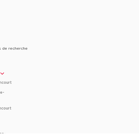
s de recherche
ncourt
ne-
ncourt
ions. Personnalisez vos préférences pour contrôler la manière dont vos
ne-