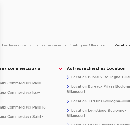
Ile-de-France
Hauts-de-Seine
Boulogne-Billancourt
Résultat
caux commerciaux à
Autres recherches Location
Location Bureaux Boulogne-Billa
aux Commerciaux Paris
Location Bureaux Privés Boulog
Billancourt
aux Commerciaux Issy-
Location Terrains Boulogne-Billa
ns
aux Commerciaux Paris 16
Location Logistique Boulogne-
Billancourt
aux Commerciaux Saint-
de confidentialité, en garantissant la conformité avec les réglementat
Location Locaux Activité Boulog