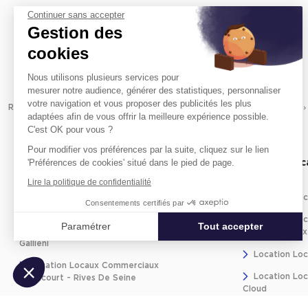
Continuer sans accepter
Gestion des
cookies
Nous utilisons plusieurs services pour
mesurer notre audience, générer des statistiques, personnaliser
votre navigation et vous proposer des publicités les plus
Revenir à l'accueil -
Immobilier entreprise
Location Commerces
adaptées afin de vous offrir la meilleure expérience possible.
C'est OK pour vous ?
Pour modifier vos préférences par la suite, cliquez sur le lien
'Préférences de cookies' situé dans le pied de page.
Location locaux commerciaux par
Location lo
quartier
proximité
Lire la politique de confidentialité
Location Locaux Commerciaux Marcel
Location Loc
Consentements certifiés par
Sembat - Vaillant
Location Loc
Paramétrer
Tout accepter
Location Locaux Commerciaux Silly -
Les-Moulineaux
Gallieni
Axeptio consent
Plateforme de Gestion du Consentement : Personnalisez vos Optio
Location Loc
Location Locaux Commerciaux
Location Loc
Notre plateforme vous permet d'adapter et de gérer vos paramètres 
Billancourt - Rives De Seine
Cloud
Location Locaux Commerciaux Grenier