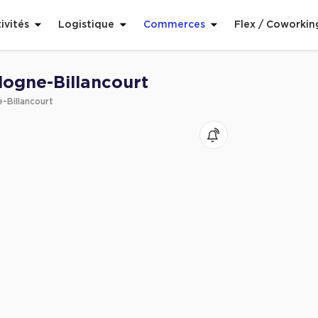
ivités
Logistique
Commerces
Flex / Coworkin
ogne-Billancourt
-Billancourt
voris