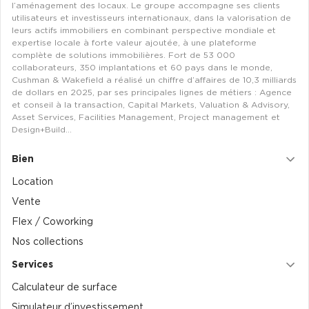
l’aménagement des locaux. Le groupe accompagne ses clients
Achat de Commerces
utilisateurs et investisseurs internationaux, dans la valorisation de
leurs actifs immobiliers en combinant perspective mondiale et
Achat de Commerces à Nîmes
expertise locale à forte valeur ajoutée, à une plateforme
complète de solutions immobilières. Fort de 53 000
Achat de Commerces à Toulouse
collaborateurs, 350 implantations et 60 pays dans le monde,
Cushman & Wakefield a réalisé un chiffre d’affaires de 10,3 milliards
Achat de Commerces à Marseille
de dollars en 2025, par ses principales lignes de métiers : Agence
et conseil à la transaction, Capital Markets, Valuation & Advisory,
Achat de Commerces à Dijon
Asset Services, Facilities Management, Project management et
Design+Build…
Bien
Location
Bureaux privés
Vente
Bureaux privés à Paris
Flex / Coworking
Bureaux privés à Lyon
Nos collections
Bureaux privés à Marseille
Services
Bureaux privés à Neuilly-sur-Seine
Calculateur de surface
Bureaux privés à Lille
Simulateur d’investissement