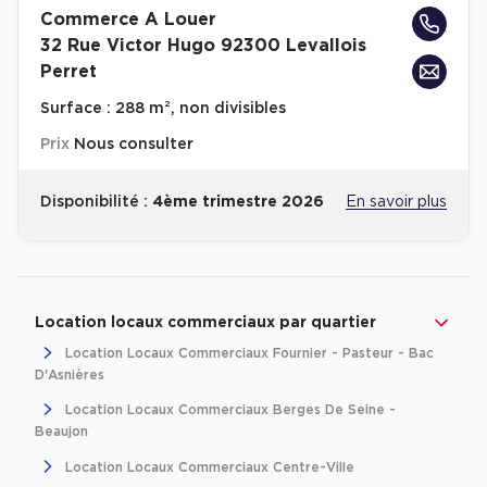
Commerce A Louer
Location d'Entrepôts / Activités à Massy
32 Rue Victor Hugo 92300 Levallois
Location d'Entrepôts / Activités à Rennes
Perret
Location d'Entrepôts / Activités à Besançon
Surface :
288 m², non divisibles
Achat d'Entrepôts / Activités
Prix
Nous consulter
Achat d'Entrepôts / Activités en Ille-et-Vilaine
Disponibilité :
4ème trimestre 2026
En savoir plus
Achat d'Entrepôts / Activités à Lyon
Achat d'Entrepôts / Activités à Aubagne
Revenir à l'accueil -
Achat d'Entrepôts / Activités à Toulouse
Immobilier entreprise
Location Commerces
Ile-de-France
H
Achat d'Entrepôts / Activités à Dijon
Location locaux commerciaux par quartier
Location Locaux Commerciaux Fournier - Pasteur - Bac
Collections d'Entrepôts / Activités
D'Asnières
Entrepôts et Locaux d'activités indépendants
Location Locaux Commerciaux Berges De Seine -
Beaujon
Entrepôts et Locaux d'activités avec quai de
chargement
Location Locaux Commerciaux Centre-Ville