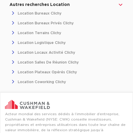
Autres recherches Location
Collections de Logistique
Location Bureaux Clichy
Logistique urbaine
Location Bureaux Privés Clichy
Entrepôts Messagerie
Location Terrains Clichy
Entrepôts logistique classe A
Location Logistique Clichy
Entrepôts XXL
Location Locaux Activité Clichy
Location Salles De Réunion Clichy
Location Plateaux Opérés Clichy
Location Coworking Clichy
Location de Commerces
Location de Commerces à Paris
Location de Commerces à Bordeaux
Acteur mondial des services dédiés à l’immobilier d’entreprise,
Location de Commerces à Toulouse
Cushman & Wakefield (NYSE: CWK) conseille investisseurs,
propriétaires et entreprises utilisatrices dans toute leur chaîne de
Location de Commerces à Reims
valeur immobilière, de la réflexion stratégique jusqu’à