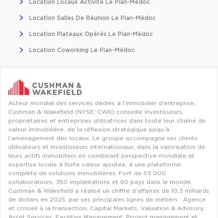
Location Locaux Activité Le Pian-Médoc
Entrepôts et Locaux d'activités - Programmes neufs
Location Salles De Réunion Le Pian-Médoc
Location Plateaux Opérés Le Pian-Médoc
Location Coworking Le Pian-Médoc
Location de plateformes Logistique
Location de plateformes Logistique à Aulnay-sous-Bois
Location de plateformes Logistique à Amiens
Acteur mondial des services dédiés à l’immobilier d’entreprise,
Cushman & Wakefield (NYSE: CWK) conseille investisseurs,
Location de plateformes Logistique à Marseille
propriétaires et entreprises utilisatrices dans toute leur chaîne de
valeur immobilière, de la réflexion stratégique jusqu’à
Location de plateformes Logistique à Le Havre
l’aménagement des locaux. Le groupe accompagne ses clients
utilisateurs et investisseurs internationaux, dans la valorisation de
Achat de plateformes Logistique
leurs actifs immobiliers en combinant perspective mondiale et
expertise locale à forte valeur ajoutée, à une plateforme
Achat de plateformes Logistique en Bretagne
complète de solutions immobilières. Fort de 53 000
collaborateurs, 350 implantations et 60 pays dans le monde,
Achat de plateformes Logistique à Lyon
Cushman & Wakefield a réalisé un chiffre d’affaires de 10,3 milliards
de dollars en 2025, par ses principales lignes de métiers : Agence
Achat de plateformes Logistique à Marseille
et conseil à la transaction, Capital Markets, Valuation & Advisory,
Achat de plateformes Logistique à Dijon
Asset Services, Facilities Management, Project management et