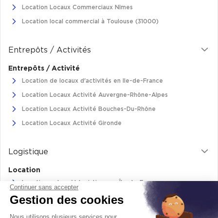
Location Locaux Commerciaux Nîmes
Cas Clients
Location local commercial à Toulouse (31000)
Entrepôts / Activités
Entrepôts / Activité
Location de locaux d'activités en Ile-de-France
Location Locaux Activité Auvergne-Rhône-Alpes
Location Locaux Activité Bouches-Du-Rhône
Location Locaux Activité Gironde
Logistique
Location
Location entrepôt logistique en Île-de-France
Continuer sans accepter
Gestion des cookies
Location entrepôt logistique Pas-de-Calais
Location de bâtiments logistiques en Auvergne-Rhône-Alpes
Nous utilisons plusieurs services pour