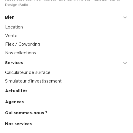
Design+Build…
Collections de Logistique
Bien
Logistique urbaine
Location
Entrepôts Messagerie
Vente
Entrepôts logistique classe A
Flex / Coworking
Entrepôts XXL
Nos collections
Services
Calculateur de surface
Simulateur d’investissement
Location de Commerces
Actualités
Location de Commerces à Paris
Agences
Location de Commerces à Bordeaux
Qui sommes-nous ?
Location de Commerces à Toulouse
Nos services
Location de Commerces à Reims