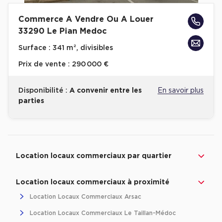
Achat de Bureaux à Rennes
Commerce A Vendre Ou A Louer
Collections de Bureaux
33290 Le Pian Medoc
Hôtels particuliers
Surface :
341 m², divisibles
Immeuble indépendant
Prix de vente :
290 000 €
Bureaux certifiés - Environnement
Disponibilité :
A convenir entre les
En savoir plus
Immeuble de bureaux avec services
parties
Location bureaux Bellecour - Cordeliers (Lyon)
Haussmanniens
Revenir à l'accueil -
Immobilier entreprise
Location Commerces
Nouvelle-Aquitain
Location locaux commerciaux par quartier
Location d'Entrepôts / Activités
Location locaux commerciaux à proximité
Location Locaux Commerciaux Arsac
Location d'Entrepôts / Activités à Aix-en-Provence
Location Locaux Commerciaux Le Taillan-Médoc
Location d'Entrepôts / Activités à Saint-Priest