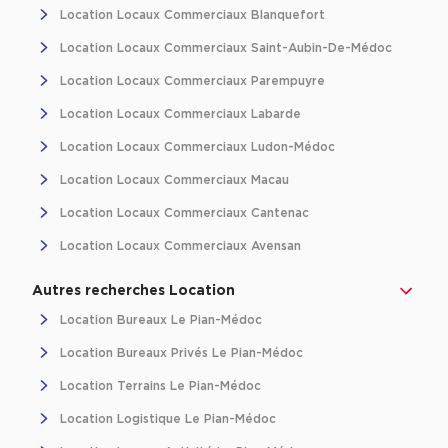
Location Locaux Commerciaux Blanquefort
Location d'Entrepôts / Activités à Massy
Location Locaux Commerciaux Saint-Aubin-De-Médoc
Location d'Entrepôts / Activités à Rennes
Location Locaux Commerciaux Parempuyre
Location d'Entrepôts / Activités à Besançon
Location Locaux Commerciaux Labarde
Achat d'Entrepôts / Activités
Location Locaux Commerciaux Ludon-Médoc
Achat d'Entrepôts / Activités en Ille-et-Vilaine
Location Locaux Commerciaux Macau
Achat d'Entrepôts / Activités à Lyon
Location Locaux Commerciaux Cantenac
Achat d'Entrepôts / Activités à Aubagne
Location Locaux Commerciaux Avensan
Achat d'Entrepôts / Activités à Toulouse
Autres recherches Location
Achat d'Entrepôts / Activités à Dijon
Location Bureaux Le Pian-Médoc
Collections d'Entrepôts / Activités
Location Bureaux Privés Le Pian-Médoc
Entrepôts et Locaux d'activités indépendants
Location Terrains Le Pian-Médoc
Entrepôts et Locaux d'activités avec quai de
Location Logistique Le Pian-Médoc
chargement