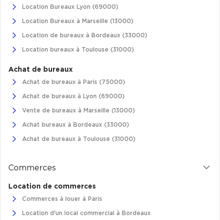
Location Bureaux Lyon (69000)
Plateaux opérés
Location Bureaux à Marseille (13000)
Plateaux opérés à Paris
Location de bureaux à Bordeaux (33000)
Location bureaux à Toulouse (31000)
Plateaux opérés à Lyon
Plateaux opérés à Neuilly-sur-Seine
Achat de bureaux
Achat de bureaux à Paris (75000)
Plateaux opérés à Saint-Ouen
Achat de bureaux à Lyon (69000)
Plateaux opérés à Boulogne-Billancourt
Vente de bureaux à Marseille (13000)
Collections Flex / Coworking
Achat bureaux à Bordeaux (33000)
Bureaux privés avec terrasse
Achat de bureaux à Toulouse (31000)
Commerces
Location de commerces
Guide & Conseils
Commerces à louer à Paris
Livrets blancs & Études
Location d'un local commercial à Bordeaux