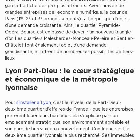
gare, et affiche des prix plus attractifs. Avec l’arrivée de
Location d'Entrepôts / Activités à Massy
grandes entreprises de l’économie numérique, le cœur de
Location d'Entrepôts / Activités à Rennes
er
e
e
Paris (1
, 2
et 3
arrondissements) fait depuis peu l’objet
d’une demande croissante. Ainsi, le quartier Pyramide-
Location d'Entrepôts / Activités à Besançon
Opéra-Bourse est en passe de devenir un nouveau triangle
d’or. Les quartiers Malesherbes-Monceau-Pereire et Sentier-
Achat d'Entrepôts / Activités
Châtelet font également l’objet d’une demande
Achat d'Entrepôts / Activités en Ille-et-Vilaine
grandissante, et offrent de nombreuses possibilités de tiers-
lieux.
Achat d'Entrepôts / Activités à Lyon
Lyon Part-Dieu : le cœur stratégique
Achat d'Entrepôts / Activités à Aubagne
et économique de la métropole
Achat d'Entrepôts / Activités à Toulouse
lyonnaise
Achat d'Entrepôts / Activités à Dijon
Pour
s'installer à Lyon
, c'est au niveau de la Part-Dieu -
Collections d'Entrepôts / Activités
deuxième quartier d'affaires de France - que les entrerpises
préfèrent louer leurs bureaux. Cela s’explique par son
Entrepôts et Locaux d'activités indépendants
emplacement stratégique, son environnement agréable et
Entrepôts et Locaux d'activités avec quai de
son parc de bureaux en renouvellement. Confluence est le
chargement
deuxième quartier lyonnais le plus recherché. Ses immeubles