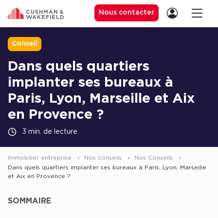
Nous contacter
Conseil
Dans quels quartiers
Location de Bureaux
implanter ses bureaux à
Location de Bureaux à Paris
Paris, Lyon, Marseille et Aix
Location de Bureaux à Lyon
en Provence ?
Location de Bureaux à Marseille
3 min. de lecture
Location de Bureaux à Rennes
Immobilier entreprise
Nos conseils
Nos Conseils
Achat de Bureaux
Dans quels quartiers implanter ses bureaux à Paris, Lyon, Marseille
et Aix en Provence ?
Achat de Bureaux à Paris
Achat de Bureaux à Lyon
SOMMAIRE
Achat de Bureaux à Marseille