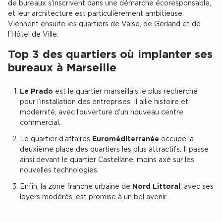
de bureaux s’inscrivent dans une démarche écoresponsable,
Entrepôts et Locaux d'activités - Programmes neufs
et leur architecture est particulièrement ambitieuse.
Viennent ensuite les quartiers de Vaise, de Gerland et de
l’Hôtel de Ville.
Top 3 des quartiers où implanter ses
Location de plateformes Logistique
bureaux à Marseille
Location de plateformes Logistique à Aulnay-sous-Bois
Le Prado
est le quartier marseillais le plus recherché
Location de plateformes Logistique à Amiens
pour l’installation des entreprises. Il allie histoire et
modernité, avec l’ouverture d’un nouveau centre
Location de plateformes Logistique à Marseille
commercial.
Location de plateformes Logistique à Le Havre
Le quartier d’affaires
Euroméditerranée
occupe la
deuxième place des quartiers les plus attractifs. Il passe
Achat de plateformes Logistique
ainsi devant le quartier Castellane, moins axé sur les
nouvelles technologies.
Achat de plateformes Logistique en Bretagne
Enfin, la zone franche urbaine de
Nord Littoral
, avec ses
Achat de plateformes Logistique à Lyon
loyers modérés, est promise à un bel avenir.
Achat de plateformes Logistique à Marseille
Achat de plateformes Logistique à Dijon