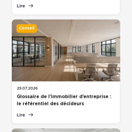
Lire
Plateaux opérés
Plateaux opérés à Paris
Conseil
Plateaux opérés à Lyon
Plateaux opérés à Neuilly-sur-Seine
Plateaux opérés à Saint-Ouen
Plateaux opérés à Boulogne-Billancourt
Collections Flex / Coworking
Bureaux privés avec terrasse
29.07.2026
Glossaire de l’immobilier d’entreprise :
le référentiel des décideurs
Lire
Guide & Conseils
Livrets blancs & Études