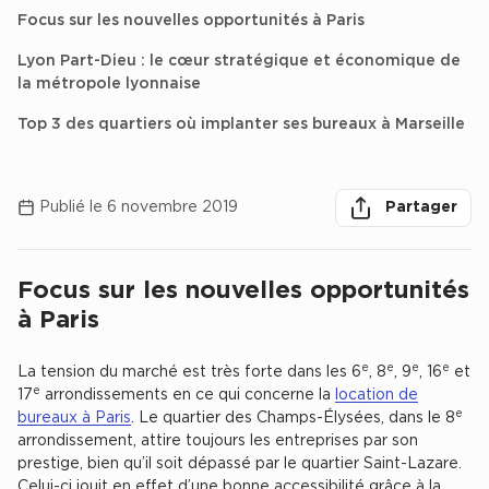
Achat de Bureaux à Rennes
Focus sur les nouvelles opportunités à Paris
Lyon Part-Dieu : le cœur stratégique et économique de
Collections de Bureaux
la métropole lyonnaise
Hôtels particuliers
Top 3 des quartiers où implanter ses bureaux à Marseille
Immeuble indépendant
herche des
Bureaux certifiés - Environnement
Partager
Partager sur lin
Partager 
Par
Publié le 6 novembre 2019
Partager
Immeuble de bureaux avec services
Location bureaux Bellecour - Cordeliers (Lyon)
Haussmanniens
Focus sur les nouvelles opportunités
Chercher
à Paris
e
e
e
e
La tension du marché est très forte dans les 6
, 8
, 9
, 16
et
e
17
arrondissements en ce qui concerne la
location de
Location d'Entrepôts / Activités
e
bureaux à Paris
. Le quartier des Champs-Élysées, dans le 8
Location d'Entrepôts / Activités à Aix-en-Provence
arrondissement, attire toujours les entreprises par son
prestige, bien qu’il soit dépassé par le quartier Saint-Lazare.
Location d'Entrepôts / Activités à Saint-Priest
Celui-ci jouit en effet d’une bonne accessibilité grâce à la