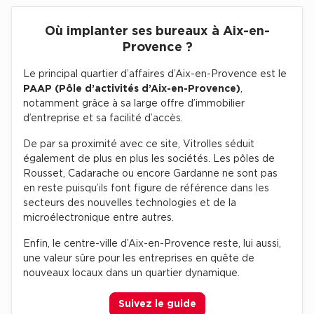
Collections de Logistique
Où implanter ses bureaux à Aix-en-
Provence ?
Logistique urbaine
Le principal quartier d’affaires d’Aix-en-Provence est le
Entrepôts Messagerie
PAAP (Pôle d’activités d’Aix-en-Provence)
,
Entrepôts logistique classe A
notamment grâce à sa large offre d’immobilier
d’entreprise et sa facilité d’accès.
Entrepôts XXL
De par sa proximité avec ce site, Vitrolles séduit
également de plus en plus les sociétés. Les pôles de
Rousset, Cadarache ou encore Gardanne ne sont pas
en reste puisqu’ils font figure de référence dans les
secteurs des nouvelles technologies et de la
Location de Commerces
microélectronique entre autres.
Location de Commerces à Paris
Enfin, le centre-ville d’Aix-en-Provence reste, lui aussi,
Location de Commerces à Bordeaux
une valeur sûre pour les entreprises en quête de
nouveaux locaux dans un quartier dynamique.
Location de Commerces à Toulouse
Location de Commerces à Reims
Suivez le guide