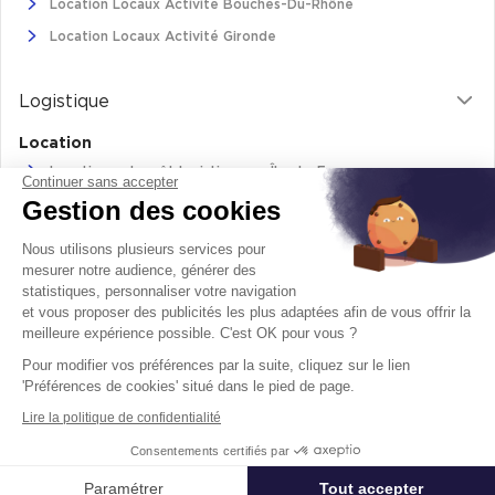
Location Locaux Activité Bouches-Du-Rhône
Location Locaux Activité Gironde
Logistique
Location
Location entrepôt logistique en Île-de-France
Continuer sans accepter
Gestion des cookies
Location entrepôt logistique Pas-de-Calais
Location de bâtiments logistiques en Auvergne-Rhône-Alpes
Nous utilisons plusieurs services pour
Location Logistique Bouches-Du-Rhône
mesurer notre audience, générer des
statistiques, personnaliser votre navigation
et vous proposer des publicités les plus adaptées afin de vous offrir la
meilleure expérience possible. C'est OK pour vous ?
Retrouvez-nous sur
Pour modifier vos préférences par la suite, cliquez sur le lien
facebook
twitter
instagram
youtube
'Préférences de cookies' situé dans le pied de page.
Lire la politique de confidentialité
Mentions légales
Politique de cookie
Consentements certifiés par
© 2026 - Tous droits réservés
Paramétrer
Tout accepter