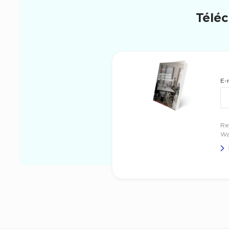
Téléc
E-
Pr
Re
Wa
N
Té