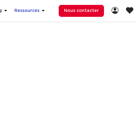
Nous contacter
g
Ressources
de travail ?
es le nouvel écosystème
s aux espaces de travail.