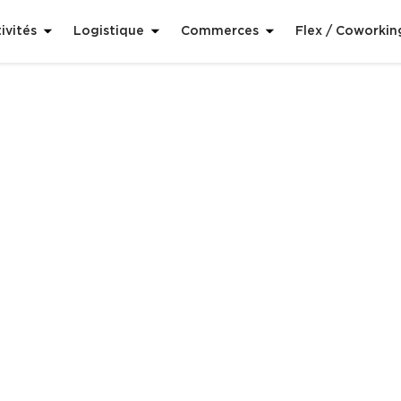
ivités
Logistique
Commerces
Flex / Coworkin
 avenir pour le lieu 
Covid-19 et la gestion des données façonnent-ell
 analyse l’émergence de nouvelles normes relative