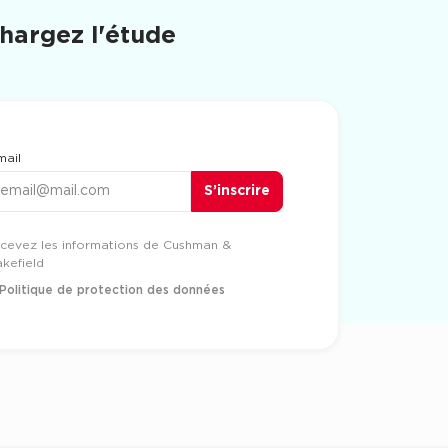
hargez l'étude
mail
S’inscrire
énom
cevez les informations de Cushman &
kefield
Politique de protection des données
om
léphone portable