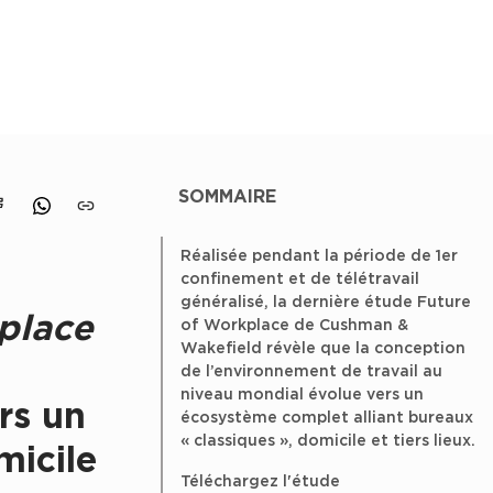
SOMMAIRE
 linkedin
er sur X
Partager sur facebook
Partager sur whatsapp
Partager le lien
Réalisée pendant la période de 1er
confinement et de télétravail
généralisé, la dernière étude Future
place
of Workplace de Cushman &
Wakefield révèle que la conception
de l’environnement de travail au
niveau mondial évolue vers un
rs un
écosystème complet alliant bureaux
« classiques », domicile et tiers lieux.
micile
Téléchargez l'étude