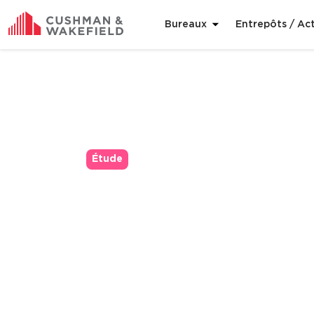
Bureaux
Entrepôts / Act
Étude
Covid-19: quel
Comment l’épidémie de Coronavirus 
professionnel ? Cushman & Wakefield
3 min. de lecture