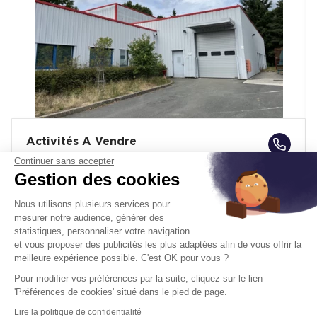
Activités A Vendre
91630 Cheptainville
Continuer sans accepter
Gestion des cookies
Surface :
1 625 m², non divisibles
Nous utilisons plusieurs services pour
Prix de vente :
2 000 002 €
mesurer notre audience, générer des
statistiques, personnaliser votre navigation
Disponibilité :
Immédiate
En savoir plus
et vous proposer des publicités les plus adaptées afin de vous offrir la
meilleure expérience possible. C'est OK pour vous ?
Pour modifier vos préférences par la suite, cliquez sur le lien
'Préférences de cookies' situé dans le pied de page.
Lire la politique de confidentialité