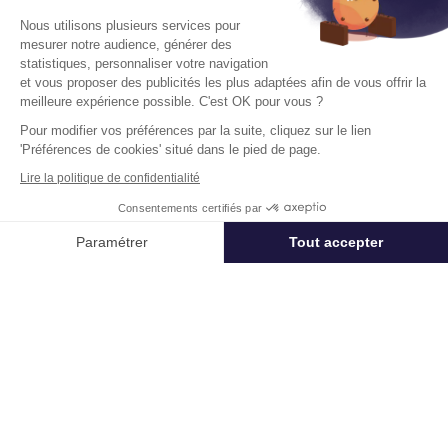
À partir de :
2 100 € /m² HD.HT
Nous utilisons plusieurs services pour
mesurer notre audience, générer des
statistiques, personnaliser votre navigation
Disponibilité :
Immédiate
En savoir plus
et vous proposer des publicités les plus adaptées afin de vous offrir la
meilleure expérience possible. C'est OK pour vous ?
Pour modifier vos préférences par la suite, cliquez sur le lien
'Préférences de cookies' situé dans le pied de page.
Lire la politique de confidentialité
Consentements certifiés par
Télétravail + Flexibilité = moins de
Appeler
Nous contacter
Paramétrer
Tout accepter
m² de bureaux
Axeptio consent
Plateforme de Gestion du Consentement : Personnalisez vos Options
Estimation immédiate de vos économies de
surfaces avec notre calculateur intelligent
Notre plateforme vous permet d'adapter et de gérer vos paramètres de 
Démarrer la simulation
Déjà un compte?
Se connecter