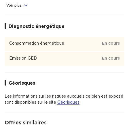
Crèche
, École
, Lycée
Voir plus
1
1
1
Parc du Chêne
Diagnostic énergétique
Parc du Chêne est un quartier de 2 130 habitants de la ville
de Bron dont 51 % des habitants sont propriétaires.
Consommation énergétique
En cours
Parc du Chêne est un quartier calme avec 87 %
d'appartements et 13 % de maisons.
Il y a 30 commerces de proximité dont des commerces, des
Émission GED
En cours
restaurants et un supermarché.
Il y a de nombreux espaces verts.
Le quartier est situé à 8 km du centre de Lyon ou 23
minutes en voiture.
Géorisques
Les informations sur les risques auxquels ce bien est exposé
sont disponibles sur le site
Géorisques
Offres
similaires