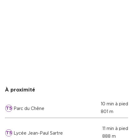
À proximité
10 min à pied
T5
Parc du Chêne
801 m
11 min à pied
T5
Lycée Jean-Paul Sartre
888 m