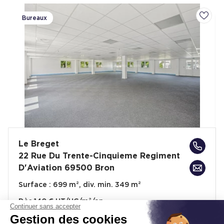
Bureaux
Ajoute
Le Breget
22 Rue Du Trente-Cinquieme Regiment
D'Aviation 69500 Bron
Surface :
699 m², div. min. 349 m²
Dès
140 € HT/HC/m²/an
Continuer sans accepter
Gestion des cookies
Prix de vente :
1 468 110 € HD.HT