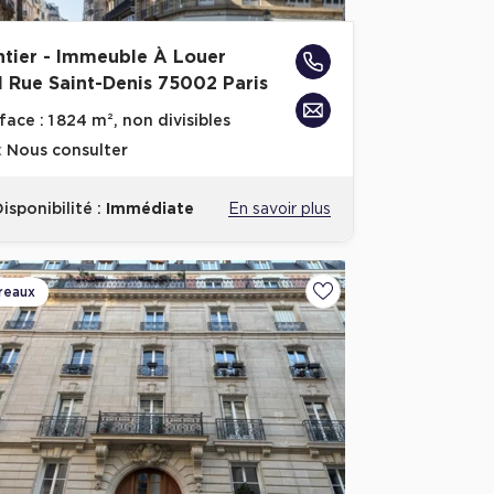
ntier - Immeuble À Louer
1 Rue Saint-Denis 75002 Paris
face :
1 824 m², non divisibles
x
Nous consulter
isponibilité :
Immédiate
En savoir plus
reaux
Ajouter aux favoris