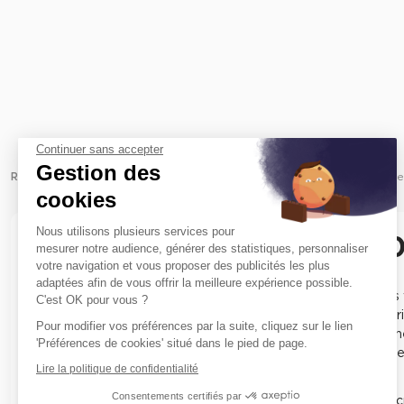
Continuer sans accepter
Gestion des
Revenir à l'accueil -
Immobilier entreprise
Achat Bureaux
Ile-d
cookies
Nous utilisons plusieurs services pour
Bureaux à vendre Paris 1
mesurer notre audience, générer des statistiques, personnaliser
votre navigation et vous proposer des publicités les plus
adaptées afin de vous offrir la meilleure expérience possible.
Le 10ème arrondissement de Paris, connu pour ses quartiers vi
C'est OK pour vous ?
excellente desserte en transports. Il attire autant les entrep
Pour modifier vos préférences par la suite, cliquez sur le lien
prestigieuse, nos
bureaux à vendre quartier Opéra
offrent une
'Préférences de cookies' situé dans le pied de page.
immédiate avec les grandes enseignes et sièges d’entreprise
Lire la politique de confidentialité
Consentements certifiés par
Que vous envisagiez une implantation dans l’effervescence c