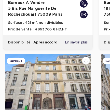
Bureaux A Vendre
Bu
5 Bis Rue Marguerite De
18
Rochechouart 75009 Paris
75
Surface :
421 m², non divisibles
Sur
Prix de vente :
4 863 705 € HD.HT
Pri
Disponibilité :
Après accord
En savoir plus
Dis
Bureaux
Bu
Ajouter aux fa