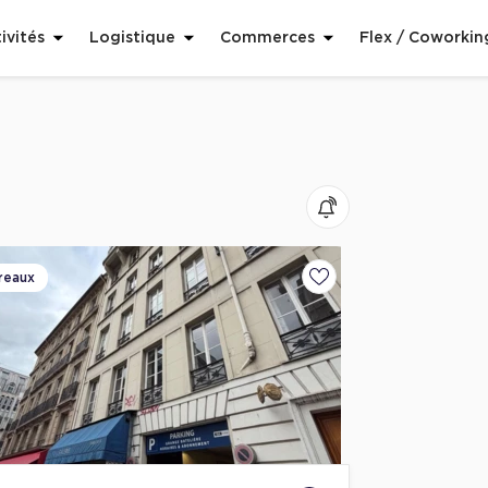
ivités
Logistique
Commerces
Flex / Coworkin
reaux
voris
Ajouter aux favoris