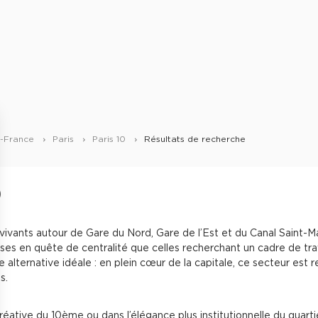
e-France
Paris
Paris 10
Résultats de recherche
0
vants autour de Gare du Nord, Gare de l’Est et du Canal Saint-Mar
rises en quête de centralité que celles recherchant un cadre de tra
 alternative idéale : en plein cœur de la capitale, ce secteur est
s.
réative du 10ème ou dans l’élégance plus institutionnelle du qua