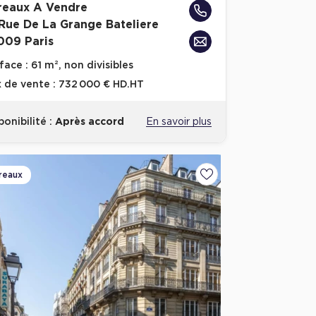
reaux A Vendre
 Rue De La Grange Bateliere
009 Paris
face :
61 m², non divisibles
x de vente :
732 000 € HD.HT
ponibilité :
Après accord
En savoir plus
reaux
voris
Ajouter aux favoris