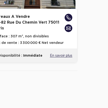
reaux A Vendre
-82 Rue Du Chemin Vert 75011
is
face :
307 m², non divisibles
x de vente :
3 300 000 € Net vendeur
isponibilité :
Immédiate
En savoir plus