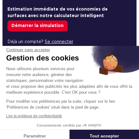
Estimation immédiate de vos économies de
surfaces avec notre calculateur intelligent
Démarrer la simulation
Déjà un compte?
Se connecter
Continuer sans accepter
Gestion des cookies
Nous utilisons plusieurs services pour
Un projet immobilier ?
mesurer notre audience, générer des
statistiques, personnaliser votre navigation
Vous souhaitez nous confier votre actif ?
et vous proposer des publicités les plus adaptées afin de vous offrir la
Cushman & Wakefield vous aide à optimiser
meilleure expérience possible. C'est OK pour vous ?
votre immobilier.
Pour modifier vos préférences par la suite, cliquez sur le lien
'Préférences de cookies' situé dans le pied de page.
Créer un projet
Lire la politique de confidentialité
Consentements certifiés par
Appeler
Nous contacter
Paramétrer
Tout accepter
Immobilier entreprise
Achat Bureaux
Toulouse
Achat Bureau