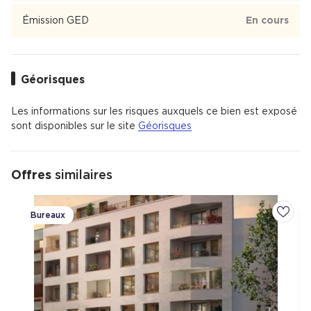
restaurants et un supermarché.
Émission GED
En cours
Le quartier est bien desservi en transports en commun avec
37 % de ménages ne possédant pas de voiture.
Géorisques
Les informations sur les risques auxquels ce bien est exposé
sont disponibles sur le site
Géorisques
Offres
similaires
Bureaux
Ajoute