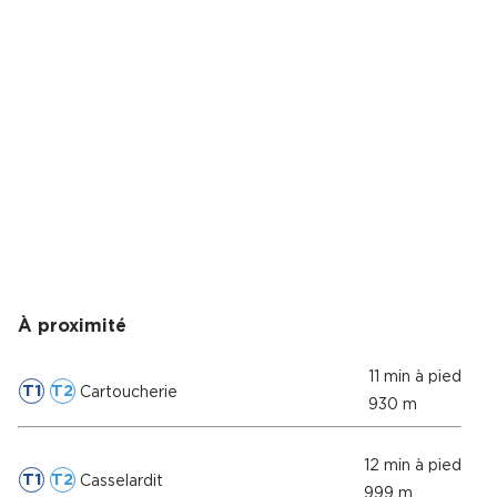
Cas Clients
À proximité
11 min à pied
T1
T2
Cartoucherie
930 m
12 min à pied
T1
T2
Casselardit
999 m