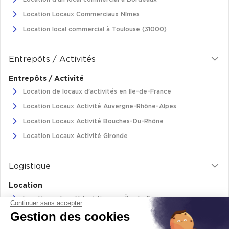
Cas Clients
Location Locaux Commerciaux Nîmes
Location local commercial à Toulouse (31000)
Entrepôts / Activités
Entrepôts / Activité
Location de locaux d'activités en Ile-de-France
Location Locaux Activité Auvergne-Rhône-Alpes
Location Locaux Activité Bouches-Du-Rhône
Location Locaux Activité Gironde
Logistique
Location
Location entrepôt logistique en Île-de-France
Continuer sans accepter
Gestion des cookies
Location entrepôt logistique Pas-de-Calais
Location de bâtiments logistiques en Auvergne-Rhône-Alpes