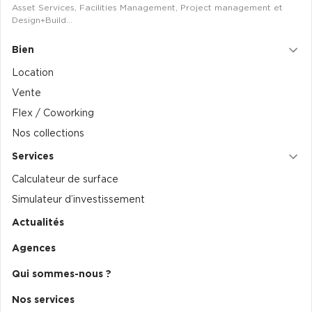
Asset Services, Facilities Management, Project management et
Design+Build…
Collections de Logistique
Bien
Logistique urbaine
Location
Entrepôts Messagerie
Vente
Entrepôts logistique classe A
Flex / Coworking
Entrepôts XXL
Nos collections
Services
Calculateur de surface
Simulateur d’investissement
Location de Commerces
Actualités
Location de Commerces à Paris
Agences
Location de Commerces à Bordeaux
Qui sommes-nous ?
Location de Commerces à Toulouse
Location de Commerces à Reims
Nos services