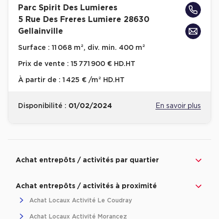
Parc Spirit Des Lumieres
Achat de Bureaux à Rennes
5 Rue Des Freres Lumiere 28630
Collections de Bureaux
Gellainville
Hôtels particuliers
Surface :
11 068 m², div. min. 400 m²
Immeuble indépendant
Prix de vente :
15 771 900 € HD.HT
Bureaux certifiés - Environnement
À partir de :
1 425 € /m² HD.HT
Immeuble de bureaux avec services
Disponibilité :
01/02/2024
En savoir plus
Location bureaux Bellecour - Cordeliers (Lyon)
Haussmanniens
Revenir à l'accueil -
Immobilier entreprise
Achat Entrepôts / Activités
Centre-Val d
Achat entrepôts / activités par quartier
Location d'Entrepôts / Activités
Achat entrepôts / activités à proximité
Location d'Entrepôts / Activités à Aix-en-Provence
Achat Locaux Activité Le Coudray
Location d'Entrepôts / Activités à Saint-Priest
Achat Locaux Activité Morancez