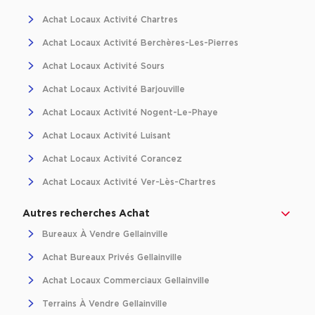
Location d'Entrepôts / Activités à Massy
Achat Locaux Activité Chartres
Location d'Entrepôts / Activités à Rennes
Achat Locaux Activité Berchères-Les-Pierres
Location d'Entrepôts / Activités à Besançon
Achat Locaux Activité Sours
Achat d'Entrepôts / Activités
Achat Locaux Activité Barjouville
Achat Locaux Activité Nogent-Le-Phaye
Achat d'Entrepôts / Activités en Ille-et-Vilaine
Achat Locaux Activité Luisant
Achat d'Entrepôts / Activités à Lyon
Achat Locaux Activité Corancez
Achat d'Entrepôts / Activités à Aubagne
Achat Locaux Activité Ver-Lès-Chartres
Achat d'Entrepôts / Activités à Toulouse
Achat d'Entrepôts / Activités à Dijon
Autres recherches Achat
Bureaux À Vendre Gellainville
Collections d'Entrepôts / Activités
Achat Bureaux Privés Gellainville
Entrepôts et Locaux d'activités indépendants
Achat Locaux Commerciaux Gellainville
Entrepôts et Locaux d'activités avec quai de
chargement
Terrains À Vendre Gellainville