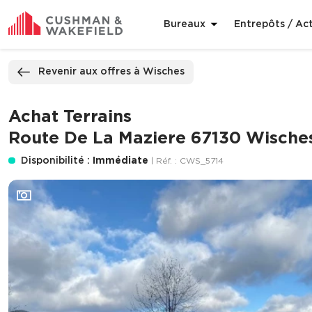
Bureaux
Entrepôts / Act
ppeler
Nous contacter
Revenir aux offres à Wisches
Achat Terrains
Route De La Maziere 67130 Wische
Disponibilité :
Immédiate
| Réf. : CWS_5714