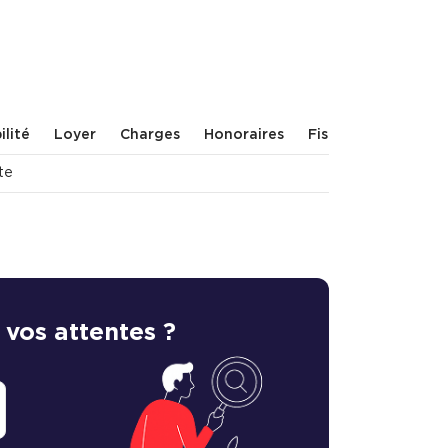
ilité
Loyer
Charges
Honoraires
Fiscal
Bail
Rév
te
 vos attentes ?