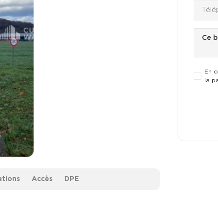
En c
la p
ations
Accès
DPE