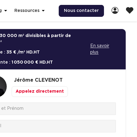
Nous contacter
g
Ressources
30 000 m² divisibles à partir de
²
En savoir
e :
35 € /m² HD.HT
plus
ente :
1 050 000 € HD.HT
Jérôme
CLEVENOT
Appelez directement