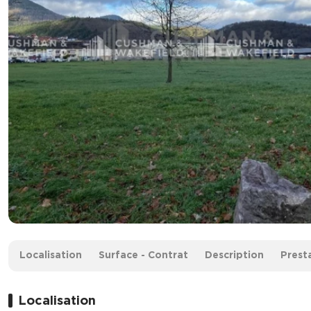
Surface :
30 000 m² divisibles à partir de 10 000 m²
Localisation
Surface - Contrat
Description
Prest
À partir de :
35 € /m² HD.HT
Prix de vente :
1 050 000 € HD.HT
Localisation