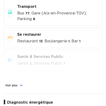
Transport
Bus
, Gare (Aix-en-Provence-TGV),
77
Parking
8
Se restaurer
Restaurant
, Boulangerie
, Bar
13
1
1
Santé & Services Public
Santé
, Services Public
2
1
Commerces & Loisirs
Alimentation
, Commerces
, Loisirs
Voir plus
1
3
culturels
, Sport
4
8
Diagnostic énergétique