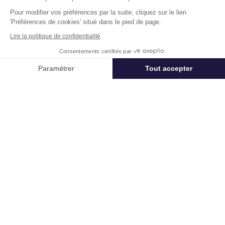
Pour modifier vos préférences par la suite, cliquez sur le lien
'Préférences de cookies' situé dans le pied de page.
Lire la politique de confidentialité
Télétravail + Flexibilité = moins de
Consentements certifiés par
m² de bureaux
Appeler
Nous contacter
Paramétrer
Tout accepter
Estimation immédiate de vos économies de
Axeptio consent
Plateforme de Gestion du Consentement : Personnalisez vos Options
surfaces avec notre calculateur intelligent
Démarrer la simulation
Notre plateforme vous permet d'adapter et de gérer vos paramètres de 
Déjà un compte?
Se connecter
Un projet immobilier ?
Vous souhaitez nous confier votre actif ?
Cushman & Wakefield vous aide à optimiser
votre immobilier.