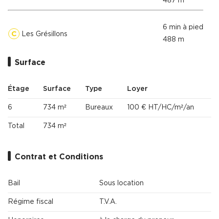
487 m
6 min à pied
C
Les Grésillons
488 m
Surface
Étage
Surface
Type
Loyer
6
734 m²
Bureaux
100 € HT/HC/m²/an
Total
734 m²
Contrat et Conditions
Bail
Sous location
Régime fiscal
T.V.A.