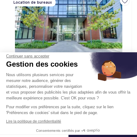
Location de bureaux
Ajoute
Continuer sans accepter
Gestion des cookies
Seine Avenue
2-8 Rue Sarah Bernhardt 92600 Asnieres
Nous utilisons plusieurs services pour
Sur Seine
mesurer notre audience, générer des
statistiques, personnaliser votre navigation
Surface :
8 091 m², div. min. 353 m²
et vous proposer des publicités les plus adaptées afin de vous offrir la
meilleure expérience possible. C'est OK pour vous ?
Dès
190 € HT/HC/m²/an
Pour modifier vos préférences par la suite, cliquez sur le lien
'Préférences de cookies' situé dans le pied de page.
Disponibilité :
Immédiate
En savoir plus
Lire la politique de confidentialité
Consentements certifiés par