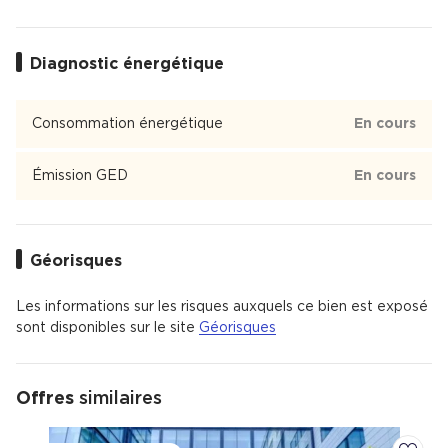
Quais de Seine
Quais de Seine est un quartier de Asnières-sur-Seine.
Diagnostic énergétique
Consommation énergétique
En cours
Émission GED
En cours
Géorisques
Les informations sur les risques auxquels ce bien est exposé
sont disponibles sur le site
Géorisques
Offres
similaires