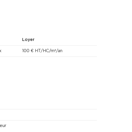
Loyer
x
100 € HT/HC/m²/an
neur