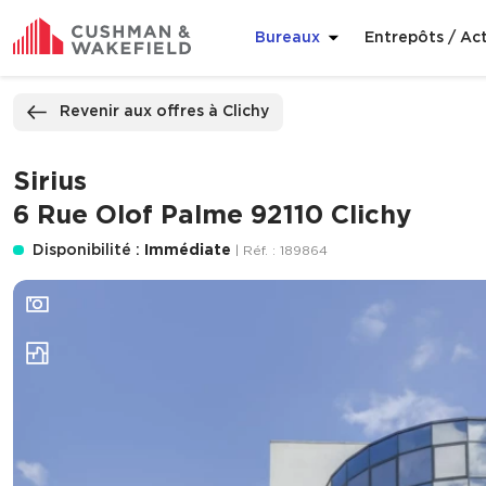
Bureaux
Entrepôts / Act
ppeler
Nous contacter
Revenir aux offres à Clichy
Sirius
6 Rue Olof Palme 92110 Clichy
Disponibilité :
Immédiate
| Réf. : 189864