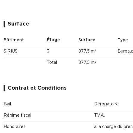
Surface
Bâtiment
Étage
Surface
Type
SIRIUS
3
877.5 m²
Bureau
Total
877,5 m²
Contrat et Conditions
Bail
Dérogatoire
Régime fiscal
T.V.A.
Honoraires
à la charge du pre