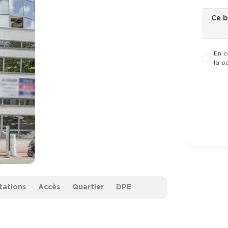
En c
la p
tations
Accès
Quartier
DPE