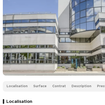
Surface :
877 m² non divisibles
Localisation
Surface
Contrat
Description
Pres
Loyer :
100 € HT/HC/m²/an
Localisation