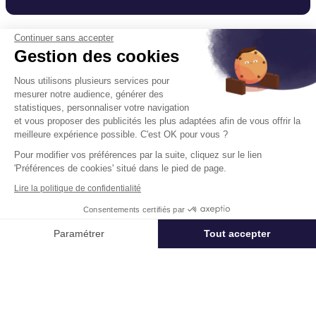
Continuer sans accepter
Gestion des cookies
Un projet immobilier ?
Nous utilisons plusieurs services pour
Vous souhaitez nous confier votre actif ?
mesurer notre audience, générer des
Cushman & Wakefield vous aide à optimiser
statistiques, personnaliser votre navigation
votre immobilier.
et vous proposer des publicités les plus adaptées afin de vous offrir la
meilleure expérience possible. C'est OK pour vous ?
Créer un projet
Pour modifier vos préférences par la suite, cliquez sur le lien
'Préférences de cookies' situé dans le pied de page.
Lire la politique de confidentialité
Immobilier entreprise
Location Bureaux
La Loyère
Bureaux
Consentements certifiés par
Appeler
Nous contacter
Paramétrer
Tout accepter
Axeptio consent
Plateforme de Gestion du Consentement : Personnalisez vos Options
Acteur mondial des services dédiés à l’immobilier d’entreprise,
Cushman & Wakefield (NYSE: CWK) conseille investisseurs,
Notre plateforme vous permet d'adapter et de gérer vos paramètres de 
propriétaires et entreprises utilisatrices dans toute leur chaîne de
valeur immobilière, de la réflexion stratégique jusqu’à