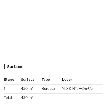
Cas Clients
Surface
Étage
Surface
Type
Loyer
1
450 m²
Bureaux
160 € HT/HC/m²/an
Total
450 m²