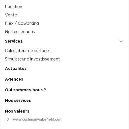
Location
Collections de Logistique
Vente
Logistique urbaine
Flex / Coworking
Entrepôts Messagerie
Nos collections
Entrepôts logistique classe A
Services
Entrepôts XXL
Calculateur de surface
Simulateur d’investissement
Actualités
Agences
Location de Commerces
Qui sommes-nous ?
Location de Commerces à Paris
Nos services
Location de Commerces à Bordeaux
Nos valeurs
Location de Commerces à Toulouse
www.cushmanwakefield.com
Location de Commerces à Reims