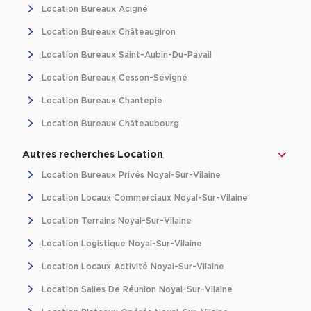
Location Bureaux Acigné
Location d'Entrepôts / Activités à Massy
Location Bureaux Châteaugiron
Location d'Entrepôts / Activités à Rennes
Location Bureaux Saint-Aubin-Du-Pavail
Location d'Entrepôts / Activités à Besançon
Location Bureaux Cesson-Sévigné
Achat d'Entrepôts / Activités
Location Bureaux Chantepie
Achat d'Entrepôts / Activités en Ille-et-Vilaine
Location Bureaux Châteaubourg
Achat d'Entrepôts / Activités à Lyon
Autres recherches Location
Achat d'Entrepôts / Activités à Aubagne
Location Bureaux Privés Noyal-Sur-Vilaine
Achat d'Entrepôts / Activités à Toulouse
Location Locaux Commerciaux Noyal-Sur-Vilaine
Achat d'Entrepôts / Activités à Dijon
Location Terrains Noyal-Sur-Vilaine
Collections d'Entrepôts / Activités
Location Logistique Noyal-Sur-Vilaine
Entrepôts et Locaux d'activités indépendants
Location Locaux Activité Noyal-Sur-Vilaine
Entrepôts et Locaux d'activités avec quai de
Location Salles De Réunion Noyal-Sur-Vilaine
chargement