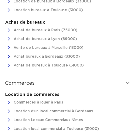
Location de bureaux à Bordeaux (33000)
Location bureaux à Toulouse (31000)
Plateaux opérés
Plateaux opérés à Paris
Achat de bureaux
Achat de bureaux à Paris (75000)
Plateaux opérés à Lyon
Achat de bureaux à Lyon (69000)
Plateaux opérés à Neuilly-sur-Seine
Vente de bureaux à Marseille (13000)
Plateaux opérés à Saint-Ouen
Achat bureaux à Bordeaux (33000)
Plateaux opérés à Boulogne-Billancourt
Achat de bureaux à Toulouse (31000)
Collections Flex / Coworking
Commerces
Bureaux privés avec terrasse
Location de commerces
Commerces à louer à Paris
Location d'un local commercial à Bordeaux
Location Locaux Commerciaux Nîmes
Guide & Conseils
Location local commercial à Toulouse (31000)
Livrets blancs & Études