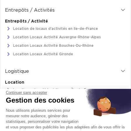
Cas Clients
Entrepôts / Activités
Entrepôts / Activité
Location de locaux d'activités en Ile-de-France
Location Locaux Activité Auvergne-Rhône-Alpes
Location Locaux Activité Bouches-Du-Rhône
Location Locaux Activité Gironde
Logistique
Location
Location entrepôt logistique en Île-de-France
Continuer sans accepter
Gestion des cookies
Location entrepôt logistique Pas-de-Calais
Location de bâtiments logistiques en Auvergne-Rhône-Alpes
Nous utilisons plusieurs services pour
Location Logistique Bouches-Du-Rhône
mesurer notre audience, générer des
statistiques, personnaliser votre navigation
et vous proposer des publicités les plus adaptées afin de vous offrir la