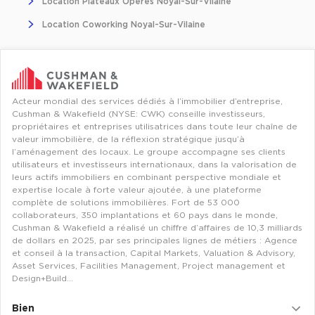
Location Plateaux Opérés Noyal-Sur-Vilaine
Entrepôts et Locaux d'activités - Programmes neufs
Location Coworking Noyal-Sur-Vilaine
Location de plateformes Logistique
Acteur mondial des services dédiés à l’immobilier d’entreprise,
Cushman & Wakefield (NYSE: CWK) conseille investisseurs,
Location de plateformes Logistique à Aulnay-sous-Bois
propriétaires et entreprises utilisatrices dans toute leur chaîne de
valeur immobilière, de la réflexion stratégique jusqu’à
Location de plateformes Logistique à Amiens
l’aménagement des locaux. Le groupe accompagne ses clients
Location de plateformes Logistique à Marseille
utilisateurs et investisseurs internationaux, dans la valorisation de
leurs actifs immobiliers en combinant perspective mondiale et
Location de plateformes Logistique à Le Havre
expertise locale à forte valeur ajoutée, à une plateforme
complète de solutions immobilières. Fort de 53 000
collaborateurs, 350 implantations et 60 pays dans le monde,
Achat de plateformes Logistique
Cushman & Wakefield a réalisé un chiffre d’affaires de 10,3 milliards
de dollars en 2025, par ses principales lignes de métiers : Agence
Achat de plateformes Logistique en Bretagne
et conseil à la transaction, Capital Markets, Valuation & Advisory,
Achat de plateformes Logistique à Lyon
Asset Services, Facilities Management, Project management et
Design+Build…
Achat de plateformes Logistique à Marseille
Bien
Achat de plateformes Logistique à Dijon