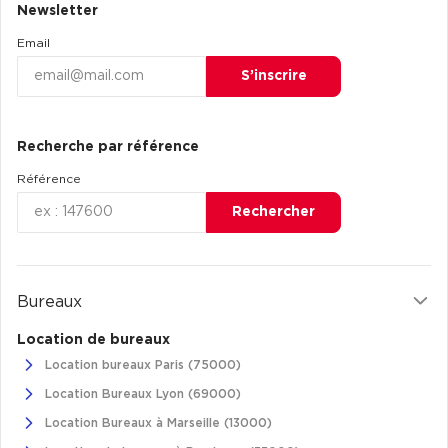
Newsletter
Achat de Commerces
Email
Achat de Commerces à Nîmes
S’inscrire
Achat de Commerces à Toulouse
Achat de Commerces à Marseille
Recherche par référence
Achat de Commerces à Dijon
Référence
Rechercher
Bureaux privés
Bureaux
Bureaux privés à Paris
Location de bureaux
Bureaux privés à Lyon
Location bureaux Paris (75000)
Bureaux privés à Marseille
Location Bureaux Lyon (69000)
Bureaux privés à Neuilly-sur-Seine
Location Bureaux à Marseille (13000)
Bureaux privés à Lille