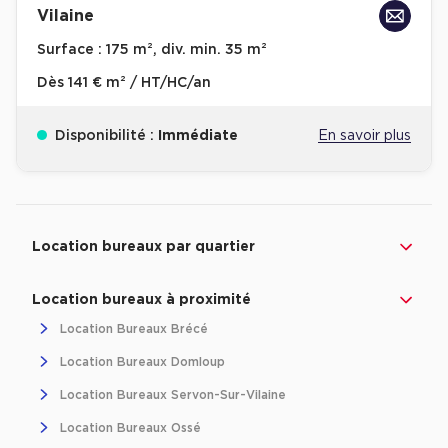
Vilaine
Achat de Bureaux à Rennes
Surface :
175 m², div. min. 35 m²
Collections de Bureaux
Dès
141 € m² / HT/HC/an
Hôtels particuliers
Immeuble indépendant
Disponibilité :
Immédiate
En savoir plus
Bureaux certifiés - Environnement
Immeuble de bureaux avec services
Revenir à l'accueil -
Immobilier entreprise
Location Bureaux
Bretagne
Ille-et-Vi
Location bureaux Bellecour - Cordeliers (Lyon)
Haussmanniens
Location bureaux par quartier
Location bureaux à proximité
Location Bureaux Brécé
Location Bureaux Domloup
Location d'Entrepôts / Activités
Location Bureaux Servon-Sur-Vilaine
Location d'Entrepôts / Activités à Aix-en-Provence
Location Bureaux Ossé
Location d'Entrepôts / Activités à Saint-Priest