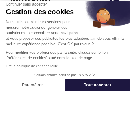
Continuer sans accepter
15 Rue La Fayette 75009 Paris
Gestion des cookies
Surface :
143 m², non divisibles
Nous utilisons plusieurs services pour
Prix
Nous consulter
mesurer notre audience, générer des
statistiques, personnaliser votre navigation
et vous proposer des publicités les plus adaptées afin de vous offrir la
Disponibilité :
Immédiate
En savoir plus
meilleure expérience possible. C'est OK pour vous ?
Pour modifier vos préférences par la suite, cliquez sur le lien
'Préférences de cookies' situé dans le pied de page.
Lire la politique de confidentialité
Consentements certifiés par
Appeler
Nous contacter
Paramétrer
Tout accepter
Télétravail + Flexibilité = moins de
Axeptio consent
Plateforme de Gestion du Consentement : Personnalisez vos Options
m² de bureaux
Estimation immédiate de vos économies de
Notre plateforme vous permet d'adapter et de gérer vos paramètres de 
surfaces avec notre calculateur intelligent
Démarrer la simulation