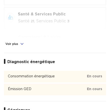
Santé & Services Public
Santé
, Services Public
21
3
Commerces & Loisirs
Alimentation
, Commerces
, Loisirs
Voir plus
8
17
culturels
, Sport
37
4
Diagnostic énergétique
Éducation
Crèche
, École
, Collège
, Lycée
1
1
1
3
Consommation énergétique
En cours
Opéra
Émission GED
En cours
Opéra est un quartier de 2 510 habitants du 9ème
arrondissement de Paris dont 81 % des habitants sont
locataires.