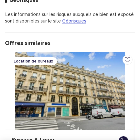
Géorisques
Opéra est un quartier animé avec uniquement des
appartements.
Les informations sur les risques auxquels ce bien est exposé
Il y a 140 commerces de proximité dont des commerces,
sont disponibles sur le site
Géorisques
des restaurants et un supermarché.
Le quartier est bien desservi en transports en commun avec
68 % de ménages ne possédant pas de voiture.
Offres
similaires
Location de bureaux
Ajoute
Bureaux A Louer