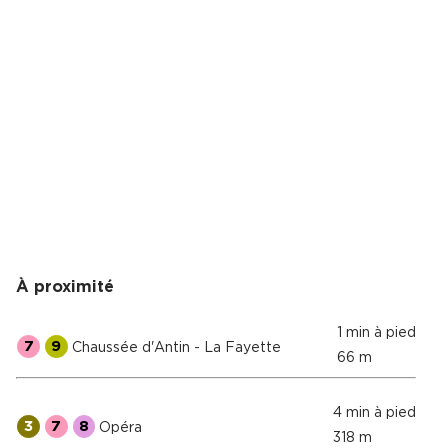
À proximité
1 min à pied
7
9
Chaussée d'Antin - La Fayette
66 m
4 min à pied
3
7
8
Opéra
318 m