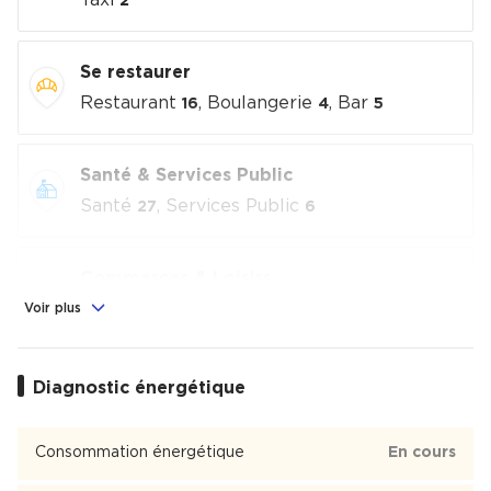
Taxi
2
Se restaurer
Restaurant
, Boulangerie
, Bar
16
4
5
Santé & Services Public
Santé
, Services Public
27
6
Commerces & Loisirs
Alimentation
, Commerces
, Loisirs
Voir plus
3
11
culturels
, Sport
16
2
Diagnostic énergétique
Éducation
Crèche
, École
, Lycée
1
3
1
Consommation énergétique
En cours
Trinité - Saint-Georges