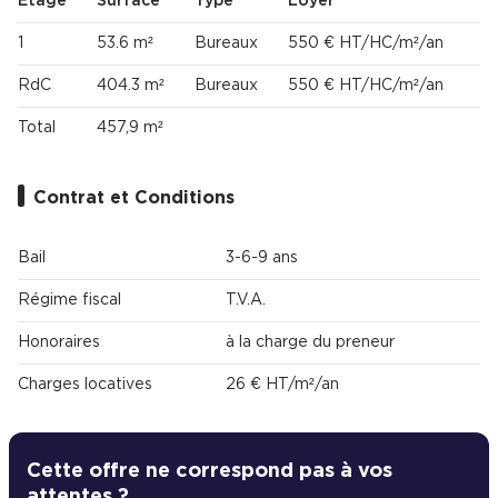
Étage
Surface
Type
Loyer
1
53.6 m²
Bureaux
550 € HT/HC/m²/an
RdC
404.3 m²
Bureaux
550 € HT/HC/m²/an
Total
457,9 m²
Contrat et Conditions
Bail
3-6-9 ans
Régime fiscal
T.V.A.
Honoraires
à la charge du preneur
Charges locatives
26 € HT/m²/an
Cette offre ne correspond pas à vos
attentes ?