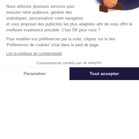
Nous utilisons plusieurs services pour
mesurer notre audience, générer des
statistiques, personnaliser votre navigation
et vous proposer des publicités les plus adaptées afin de vous offrir la
meilleure expérience possible. C'est OK pour vous ?
Bureaux A Louer
2 Place D'Estienne D'Orves 75009 Paris
Pour modifier vos préférences par la suite, cliquez sur le lien
'Préférences de cookies' situé dans le pied de page.
Surface :
510 m², non divisibles
Lire la politique de confidentialité
Loyer :
920 € HT/HC/m²/an
Consentements certifiés par
Appeler
Nous contacter
Paramétrer
Tout accepter
Disponibilité :
Immédiate
En savoir plus
Axeptio consent
Plateforme de Gestion du Consentement : Personnalisez vos Options
Notre plateforme vous permet d'adapter et de gérer vos paramètres de 
Télétravail + Flexibilité = moins de
m² de bureaux