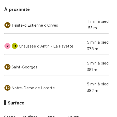
À proximité
1 min à pied
12
Trinité-d'Estienne d'Orves
53 m
5 min à pied
7
9
Chaussée d'Antin - La Fayette
378 m
5 min à pied
12
Saint-Georges
381 m
5 min à pied
12
Notre-Dame de Lorette
382 m
Surface