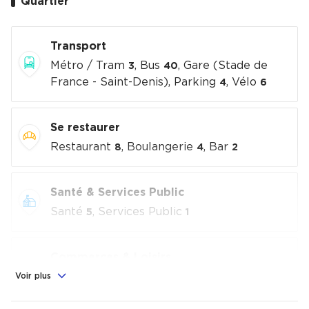
Quartier
Transport
Métro / Tram
, Bus
, Gare (Stade de
3
40
France - Saint-Denis), Parking
, Vélo
4
6
Se restaurer
Restaurant
, Boulangerie
, Bar
8
4
2
Santé & Services Public
Santé
, Services Public
5
1
Commerces & Loisirs
Alimentation
, Commerces
, Loisirs
Voir plus
2
5
culturels
, Sport
3
7