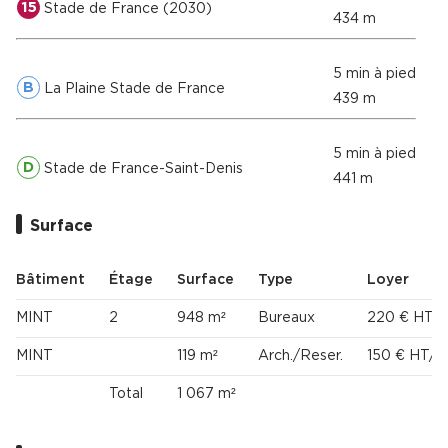
15
Stade de France (2030)
434 m
5 min à pied
B
La Plaine Stade de France
439 m
5 min à pied
D
Stade de France-Saint-Denis
441 m
Surface
Bâtiment
Étage
Surface
Type
Loyer
MINT
2
948 m²
Bureaux
220 € HT/
MINT
119 m²
Arch./Reser.
150 € HT/H
Total
1 067 m²