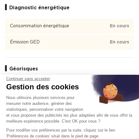
Diagnostic énergétique
Éducation
Crèche
, École
, Collège
, Lycée
4
7
1
1
Consommation énergétique
En cours
La Plaine Saint-Denis
Émission GED
En cours
La Plaine Saint-Denis est un quartier de 18 140 habitants de
la ville de Saint-Denis dont 79 % des habitants sont
locataires.
Géorisques
La Plaine Saint-Denis est un quartier animé avec 96 %
d'appartements et 4 % de maisons.
Continuer sans accepter
Les informations sur les risques auxquels ce bien est exposé
Il y a 300 commerces de proximité dont des commerces,
Gestion des cookies
sont disponibles sur le site
Géorisques
des restaurants et un supermarché.
Le quartier est bien desservi en transports en commun avec
Nous utilisons plusieurs services pour
48 % de ménages ne possédant pas de voiture et il y a de
mesurer notre audience, générer des
statistiques, personnaliser votre navigation
nombreux espaces verts.
Offres
similaires
et vous proposer des publicités les plus adaptées afin de vous offrir la
Le quartier est situé à 7 km du centre de Paris ou 27
meilleure expérience possible. C'est OK pour vous ?
minutes en voiture.
Location de bureaux
Pour modifier vos préférences par la suite, cliquez sur le lien
Ajoute
'Préférences de cookies' situé dans le pied de page.