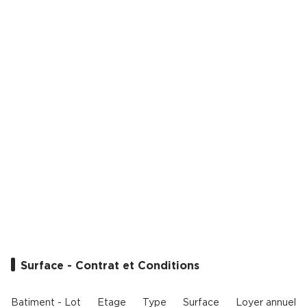
Plateaux opérés
Plateaux opérés à Paris
Plateaux opérés à Lyon
Plateaux opérés à Neuilly-sur-Seine
Plateaux opérés à Saint-Ouen
Plateaux opérés à Boulogne-Billancourt
Collections Flex / Coworking
Bureaux privés avec terrasse
Surface - Contrat et Conditions
Guide & Conseils
Livrets blancs & Études
Batiment - Lot
Etage
Type
Surface
Loyer annuel