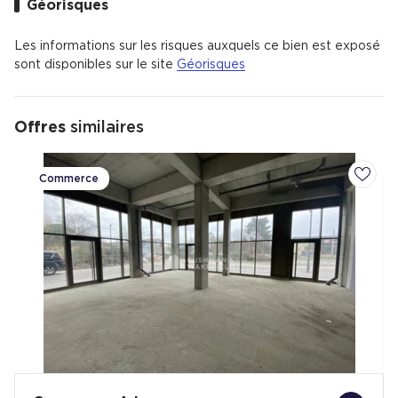
restaurants et un hypermarché.
Géorisques
Il y a de nombreux espaces verts.
Le quartier est situé à 23 minutes en voiture de Bordeaux ou
Les informations sur les risques auxquels ce bien est exposé
36 minutes en transports en commun.
sont disponibles sur le site
Géorisques
Offres
similaires
Commerce
Ajoute