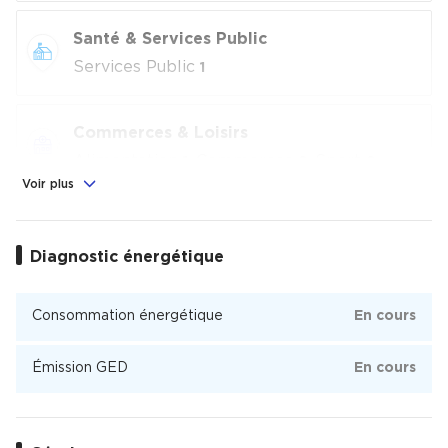
Santé & Services Public
Services Public
1
Commerces & Loisirs
Alimentation
, Commerces
, Sport
1
2
2
Voir plus
Éducation
École
Diagnostic énergétique
1
Chemin Long
Consommation énergétique
En cours
Chemin Long est un quartier de 2 050 habitants de la ville
de Mérignac dont 68 % des habitants sont propriétaires.
Émission GED
En cours
Chemin Long est un quartier animé avec 73 % de maisons et
27 % d'appartements.
Il y a 40 commerces de proximité dont des commerces, des