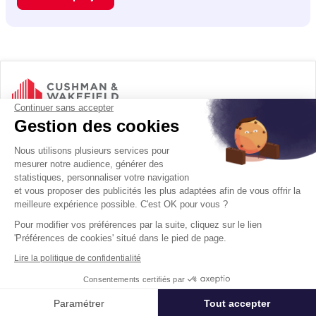
Immobilier entreprise
Location Commerces
Mérignac
Locat
Continuer sans accepter
Acteur mondial des services dédiés à l’immobilier d’entreprise,
Gestion des cookies
Cushman & Wakefield (NYSE: CWK) conseille investisseurs,
propriétaires et entreprises utilisatrices dans toute leur chaîne de
Nous utilisons plusieurs services pour
valeur immobilière, de la réflexion stratégique jusqu’à
mesurer notre audience, générer des
l’aménagement des locaux. Le groupe accompagne ses clients
utilisateurs et investisseurs internationaux, dans la valorisation de
statistiques, personnaliser votre navigation
leurs actifs immobiliers en combinant perspective mondiale et
et vous proposer des publicités les plus adaptées afin de vous offrir la
expertise locale à forte valeur ajoutée, à une plateforme
meilleure expérience possible. C'est OK pour vous ?
complète de solutions immobilières. Fort de 53 000
Pour modifier vos préférences par la suite, cliquez sur le lien
collaborateurs, 350 implantations et 60 pays dans le monde,
'Préférences de cookies' situé dans le pied de page.
Cushman & Wakefield a réalisé un chiffre d’affaires de 10,3 milliards
de dollars en 2025, par ses principales lignes de métiers : Agence
Lire la politique de confidentialité
et conseil à la transaction, Capital Markets, Valuation & Advisory,
Asset Services, Facilities Management, Project management et
Consentements certifiés par
Design+Build…
Appeler
Nous contacter
Paramétrer
Tout accepter