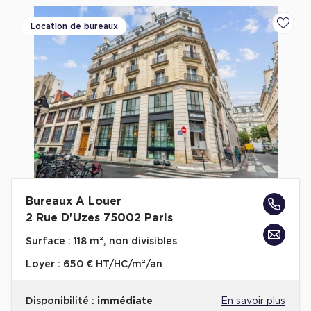
Location de bureaux
Ajoute
Bureaux A Louer
2 Rue D'Uzes 75002 Paris
Surface :
118 m², non divisibles
Loyer :
650 € HT/HC/m²/an
Disponibilité :
immédiate
En savoir plus