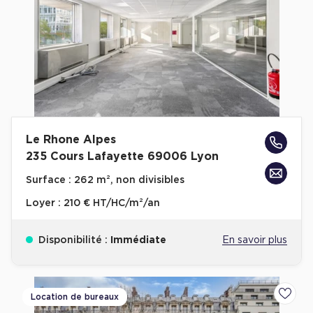
Plateaux opérés
Plateaux opérés à Paris
Plateaux opérés à Lyon
Plateaux opérés à Neuilly-sur-Seine
Plateaux opérés à Saint-Ouen
Le Rhone Alpes
Plateaux opérés à Boulogne-Billancourt
235 Cours Lafayette 69006 Lyon
Collections Flex / Coworking
Surface :
262 m², non divisibles
Bureaux privés avec terrasse
Loyer :
210 € HT/HC/m²/an
Disponibilité :
Immédiate
En savoir plus
Guide & Conseils
Location de bureaux
Ajoute
Livrets blancs & Études