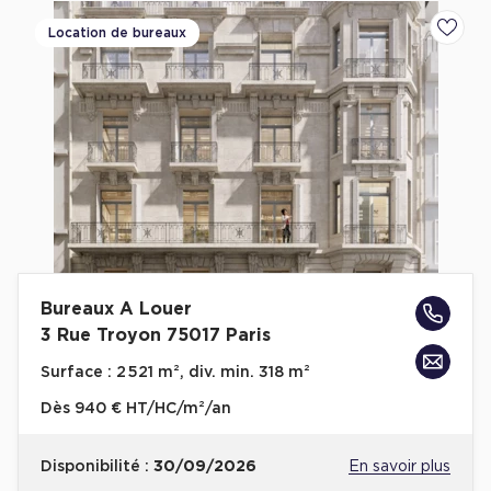
Location de bureaux
Ajoute
Bureaux A Louer
3 Rue Troyon 75017 Paris
Surface :
2 521 m², div. min. 318 m²
Dès
940 € HT/HC/m²/an
Disponibilité :
30/09/2026
En savoir plus