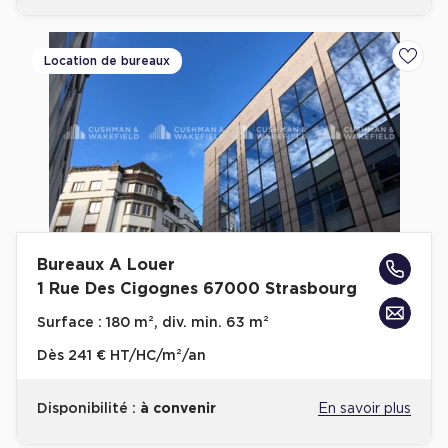
Location de bureaux
Ajoute
Bureaux A Louer
1 Rue Des Cigognes 67000 Strasbourg
Surface :
180 m², div. min. 63 m²
Dès
241 € HT/HC/m²/an
Disponibilité :
à convenir
En savoir plus