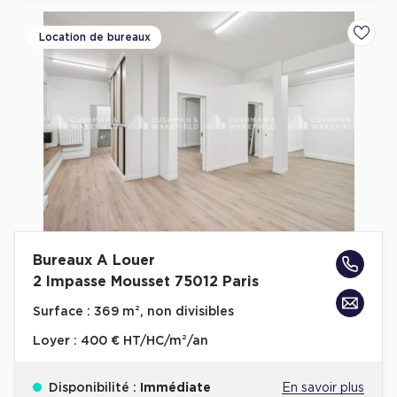
Location de bureaux
Ajoute
Bureaux A Louer
2 Impasse Mousset 75012 Paris
Surface :
369 m², non divisibles
Loyer :
400 € HT/HC/m²/an
Disponibilité :
Immédiate
En savoir plus