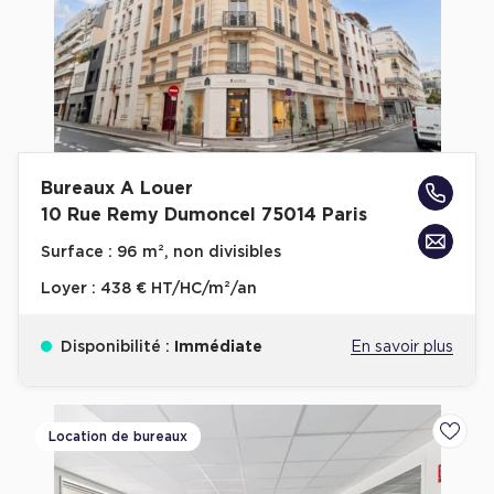
Achat de Commerces
Achat de Commerces à Nîmes
Achat de Commerces à Toulouse
Achat de Commerces à Marseille
Achat de Commerces à Dijon
Bureaux A Louer
10 Rue Remy Dumoncel 75014 Paris
Surface :
96 m², non divisibles
Loyer :
438 € HT/HC/m²/an
Bureaux privés
Bureaux privés à Paris
Disponibilité :
Immédiate
En savoir plus
Bureaux privés à Lyon
Bureaux privés à Marseille
Location de bureaux
Ajoute
Bureaux privés à Neuilly-sur-Seine
Bureaux privés à Lille