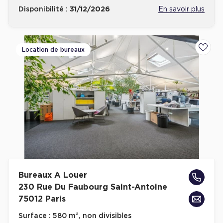
Disponibilité :
31/12/2026
En savoir plus
Location de bureaux
Ajoute
Bureaux A Louer
230 Rue Du Faubourg Saint-Antoine
75012 Paris
Surface :
580 m², non divisibles