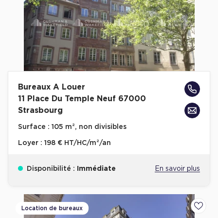
Bureaux A Louer
11 Place Du Temple Neuf 67000
Strasbourg
Surface :
105 m², non divisibles
Loyer :
198 € HT/HC/m²/an
Disponibilité :
Immédiate
En savoir plus
Location de bureaux
Ajoute