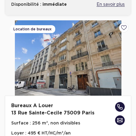
Disponibilité :
immédiate
En savoir plus
Location de bureaux
Ajoute
Bureaux A Louer
13 Rue Sainte-Cecile 75009 Paris
Surface :
256 m², non divisibles
Loyer :
495 € HT/HC/m²/an