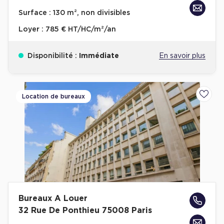
Achat de Bureaux à Rennes
Surface :
130 m², non divisibles
Collections de Bureaux
Loyer :
785 € HT/HC/m²/an
Hôtels particuliers
Disponibilité :
Immédiate
En savoir plus
Immeuble indépendant
Bureaux certifiés - Environnement
Immeuble de bureaux avec services
Location de bureaux
Ajoute
Location bureaux Bellecour - Cordeliers (Lyon)
Haussmanniens
Location d'Entrepôts / Activités
Bureaux A Louer
Location d'Entrepôts / Activités à Aix-en-Provence
32 Rue De Ponthieu 75008 Paris
Location d'Entrepôts / Activités à Saint-Priest