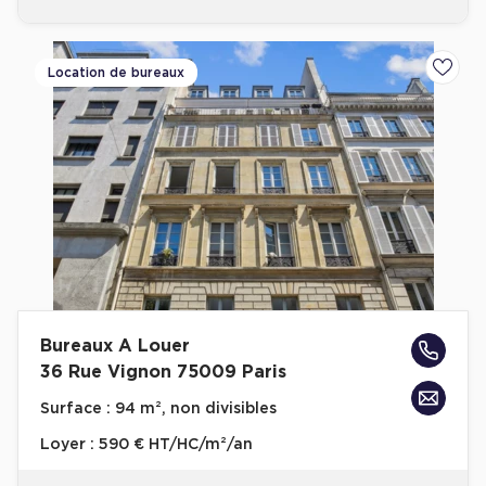
Location de bureaux
Ajoute
Bureaux A Louer
36 Rue Vignon 75009 Paris
Surface :
94 m², non divisibles
Loyer :
590 € HT/HC/m²/an