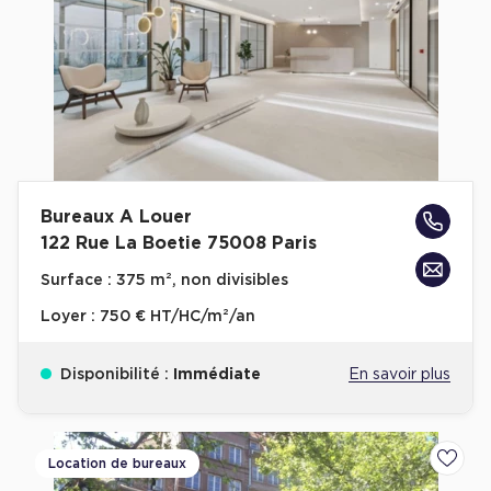
Bureaux A Louer
122 Rue La Boetie 75008 Paris
Surface :
375 m², non divisibles
Loyer :
750 € HT/HC/m²/an
Disponibilité :
Immédiate
En savoir plus
Location de bureaux
Ajoute