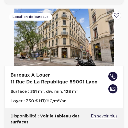
Location de bureaux
Ajoute
Bureaux A Louer
11 Rue De La Republique 69001 Lyon
Surface :
391 m², div. min. 128 m²
Loyer :
330 € HT/HC/m²/an
Disponibilité :
Voir le tableau des
En savoir plus
surfaces