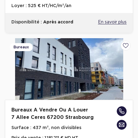
Loyer :
525 € HT/HC/m²/an
Disponibilité :
Après accord
En savoir plus
Bureaux
Ajoute
Bureaux A Vendre Ou A Louer
7 Allee Ceres 67200 Strasbourg
Surface :
437 m², non divisibles