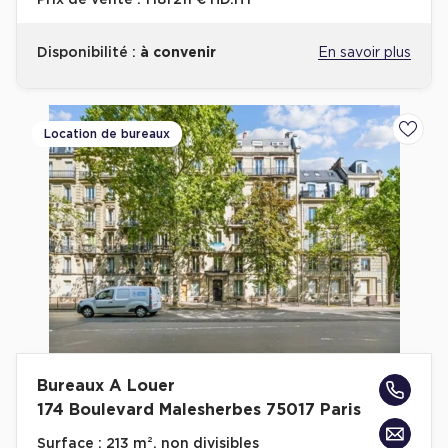
Prix de vente :
1 181 211 € HD.HT
Disponibilité :
à convenir
En savoir plus
Location de bureaux
Ajoute
Bureaux A Louer
174 Boulevard Malesherbes 75017 Paris
Surface :
213 m², non divisibles