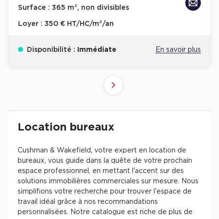
Surface :
365 m², non divisibles
Loyer :
350 € HT/HC/m²/an
Disponibilité :
Immédiate
En savoir plus
10
4
6
8
9
2
3
5
7
1
Suivant
41+
61+
81+
21+
31+
51+
71+
11+
1+
Revenir à l'accueil -
Immobilier entreprise
Location Bureaux
Résultats de recherch
Location bureaux
Cushman & Wakefield, votre expert en location de
bureaux, vous guide dans la quête de votre prochain
espace professionnel, en mettant l'accent sur des
solutions immobilières commerciales sur mesure. Nous
simplifions votre recherche pour trouver l'espace de
travail idéal grâce à nos recommandations
personnalisées. Notre catalogue est riche de plus de