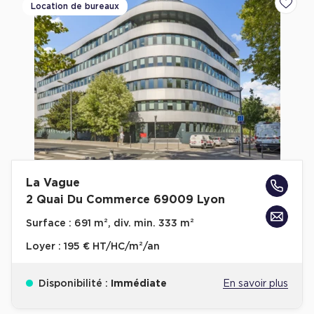
Location de bureaux
Ajoute
La Vague
2 Quai Du Commerce 69009 Lyon
Surface :
691 m², div. min. 333 m²
Loyer :
195 € HT/HC/m²/an
Disponibilité :
Immédiate
En savoir plus