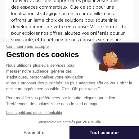
trouverez aussi des opportunités pour investir dans
des espaces commerciaux. Que ce soit pour une
localisation stratégique ou en cœur de ville, nous
offrons un large choix de solutions pour soutenir le
développement de votre entreprise. Visitez notre site
pour explorer nos offres, ajoutez vos préférés pour un
suivi facile, et bénéficiez de nos conseils sur mesure.
Continuer sans accepter
Chez Cushman & Wakefield, nous nous engageons à
Gestion des cookies
vous assister dans la sélection de l'espace parfait pour
votre activité.
Nous utilisons plusieurs services pour
mesurer notre audience, générer des
statistiques, personnaliser votre navigation
et vous proposer des publicités les plus adaptées afin de vous offrir la
meilleure expérience possible. C'est OK pour vous ?
Pour modifier vos préférences par la suite, cliquez sur le lien
Trouvez facilement nos annonces de
'Préférences de cookies' situé dans le pied de page.
locaux à louer ou à vendre en France
Lire la politique de confidentialité
pour installer votre entreprise.
Consentements certifiés par
Les différentes offres de locaux en France présentent
des atouts pour installer votre entreprise. Vous
Paramétrer
Tout accepter
Affiner ma recherche
trouverez des informations concernant l’actif, des
prestations, des aménagements, des accès et des