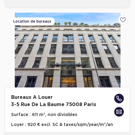
Location de bureaux
Ajoute
Bureaux A Louer
3-5 Rue De La Baume 75008 Paris
Surface :
611 m², non divisibles
Loyer :
920 € excl. SC & taxes/sqm/year/m²/an